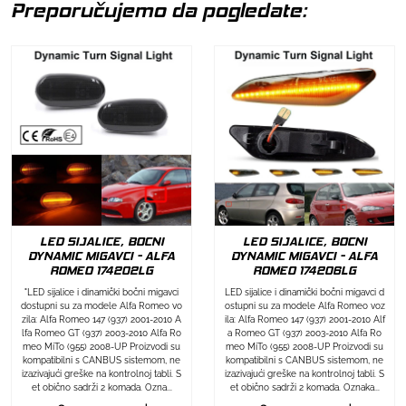
Preporučujemo da pogledate:
LED SIJALICE, BOCNI
LED SIJALICE, BOCNI
DYNAMIC MIGAVCI - ALFA
DYNAMIC MIGAVCI - ALFA
ROMEO 174202LG
ROMEO 174206LG
"LED sijalice i dinamički bočni migavci
LED sijalice i dinamički bočni migavci d
dostupni su za modele Alfa Romeo vo
ostupni su za modele Alfa Romeo voz
zila: Alfa Romeo 147 (937) 2001-2010 A
ila: Alfa Romeo 147 (937) 2001-2010 Alf
lfa Romeo GT (937) 2003-2010 Alfa Ro
a Romeo GT (937) 2003-2010 Alfa Ro
meo MiTo (955) 2008-UP Proizvodi su
meo MiTo (955) 2008-UP Proizvodi su
kompatibilni s CANBUS sistemom, ne
kompatibilni s CANBUS sistemom, ne
izazivajući greške na kontrolnoj tabli. S
izazivajući greške na kontrolnoj tabli. S
et obično sadrži 2 komada. Ozna...
et obično sadrži 2 komada. Oznaka...