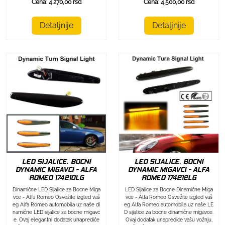
Cena: 4.270,00 rsd
Cena: 4.500,00 rsd
Detaljnije
Detaljnije
LED SIJALICE, BOCNI
LED SIJALICE, BOCNI
DYNAMIC MIGAVCI - ALFA
DYNAMIC MIGAVCI - ALFA
ROMEO 174212LG
ROMEO 174210LG
LED Sijalice za Bocne Dinamične Miga
Dinamične LED Sijalice za Bocne Miga
vce - Alfa Romeo Osvežite izgled vaš
vce - Alfa Romeo Osvežite izgled vaš
eg Alfa Romeo automobila uz naše LE
eg Alfa Romeo automobila uz naše di
D sijalice za bocne dinamične migavce.
namične LED sijalice za bocne migavc
Ovaj dodatak unaprediće vašu vožnju,
e. Ovaj elegantni dodatak unaprediće