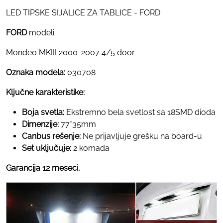
LED TIPSKE SIJALICE ZA TABLICE - FORD
FORD
modeli:
Mondeo MKIII 2000-2007 4/5 door
Oznaka modela:
030708
Ključne karakteristike:
Boja svetla:
Ekstremno bela svetlost sa 18SMD dioda
Dimenzije:
77*35mm
Canbus rešenje:
Ne prijavljuje grešku na board-u
Set uključuje:
2 komada
Garancija 12 meseci.