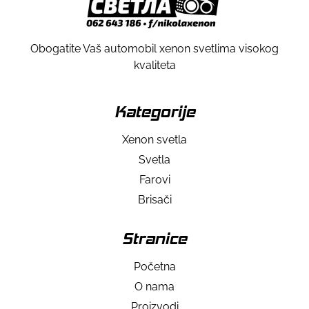
Obogatite Vaš automobil xenon svetlima visokog
kvaliteta
Kategorije
Xenon svetla
Svetla
Farovi
Brisači
Stranice
Početna
O nama
Proizvodi