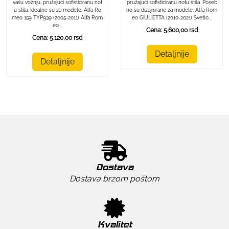
pružajući sofisticiranu notu stila. Poseb
vašu vožnju, pružajući sofisticiranu not
no su dizajnirane za modele: Alfa Rom
u stila. Idealne su za modele: Alfa Ro
eo GIULIETTA (2010-2021) Svetlo...
meo 159 TYP939 (2005-2011) Alfa Rom
eo...
Cena: 5.600,00 rsd
Cena: 5.120,00 rsd
Detaljnije
Detaljnije
Dostava
Dostava brzom poštom
Kvalitet