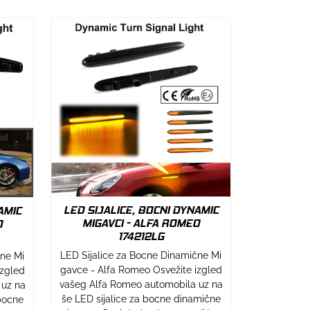
LED SIJALICE, BOCNI DYNAMIC
AMIC
MIGAVCI - ALFA ROMEO
O
174212LG
LED Sijalice za Bocne Dinamične Mi
cne Mi
gavce - Alfa Romeo Osvežite izgled
izgled
vašeg Alfa Romeo automobila uz na
 uz na
še LED sijalice za bocne dinamične
bocne