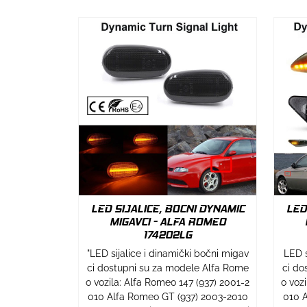
LED SIJALICE, BOCNI DYNAMIC
LED
MIGAVCI - ALFA ROMEO
174202LG
"LED sijalice i dinamički bočni migav
LED s
ci dostupni su za modele Alfa Rome
ci do
o vozila: Alfa Romeo 147 (937) 2001-2
o voz
010 Alfa Romeo GT (937) 2003-2010
010 A