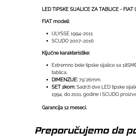
LED TIPSKE SIJALICE ZA TABLICE - FIAT 
FIAT modeli:
ULYSSE 1994-2011
SCUDO 2007-2016
Ključne karakteristike:
Extremno bele tipske sijalice sa 18SM
tablica.
DIMENZIJE:
79*26mm.
SET 2kom:
Sadrži dve LED tipske sija
1994. do 2011. godine i SCUDO proizv
Garancija 12 meseci.
Preporučujemo da po