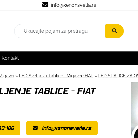
info@xenonsvetla.rs
Kontakt
Migavci
»
LED Svetla za Tablice i Migavce FIAT
»
LED SIJALICE ZA O
LJENJE TABLICE - FIAT
43-186
info@xenonsvetla.rs