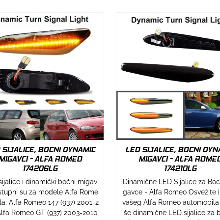
 SIJALICE, BOCNI DYNAMIC
LED SIJALICE, BOCNI DYN
MIGAVCI - ALFA ROMEO
MIGAVCI - ALFA ROME
174206LG
174210LG
ijalice i dinamički bočni migav
Dinamične LED Sijalice za Bo
stupni su za modele Alfa Rome
gavce - Alfa Romeo Osvežite 
ila: Alfa Romeo 147 (937) 2001-2
vašeg Alfa Romeo automobila
lfa Romeo GT (937) 2003-2010
še dinamične LED sijalice za 