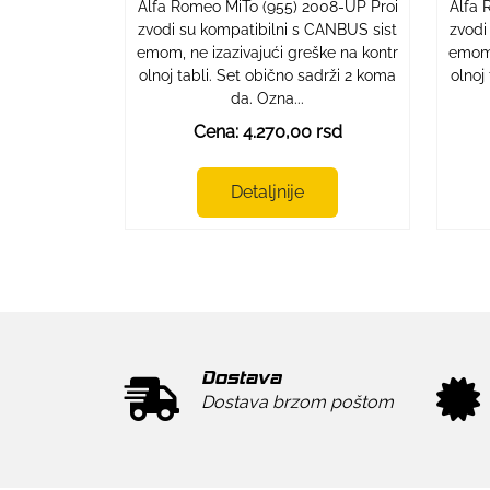
Alfa Romeo MiTo (955) 2008-UP Proi
Alfa 
zvodi su kompatibilni s CANBUS sist
zvodi
emom, ne izazivajući greške na kontr
emom,
olnoj tabli. Set obično sadrži 2 koma
olnoj
da. Ozna...
Cena: 4.270,00 rsd
Detaljnije
Dostava
Dostava brzom poštom