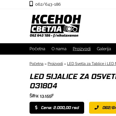
062/643-186
Početna
O nama
Proizvodi
Galerija
Početna
»
Proizvodi
»
LED Svetla za Tablice i LED 
LED SIJALICE ZA OSVET
031804
Šifra: 13.155F
Cena: 2.000,00 rsd
062/6