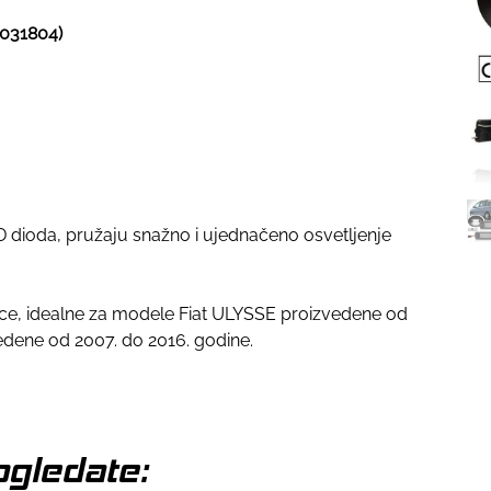
(031804)
D dioda, pružaju snažno i ujednačeno osvetljenje
lice, idealne za modele Fiat ULYSSE proizvedene od
edene od 2007. do 2016. godine.
gledate: