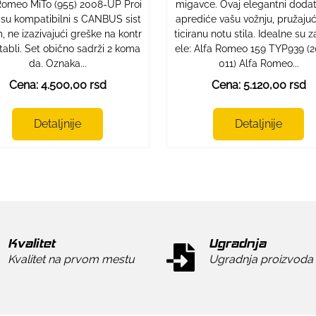
Romeo MiTo (955) 2008-UP Proi
migavce. Ovaj elegantni doda
 su kompatibilni s CANBUS sist
aprediće vašu vožnju, pružajući
 ne izazivajući greške na kontr
ticiranu notu stila. Idealne su
 tabli. Set obično sadrži 2 koma
ele: Alfa Romeo 159 TYP939 (
da. Oznaka...
011) Alfa Romeo...
Cena: 4.500,00 rsd
Cena: 5.120,00 rsd
Detaljnije
Detaljnije
Kvalitet
Ugradnja
Kvalitet na prvom mestu
Ugradnja proizvoda