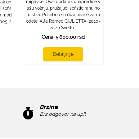
migavce. Ovaj dodatak unaprediće v
tak un
ašu vožnju, pružajući sofisticiranu no
 sofis
tu stila. Posebno su dizajnirane za m
 za mod
odele: Alfa Romeo GIULIETTA (2010-
2005-2
2021) Svetlo...
Cena: 5.600,00 rsd
Detaljnije
Brzina
Brz odgovor na upit