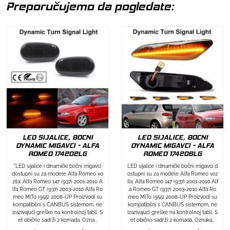
Preporučujemo da pogledate:
LED SIJALICE, BOCNI
LED SIJALICE, BOCNI
DYNAMIC MIGAVCI - ALFA
DYNAMIC MIGAVCI - ALFA
ROMEO 174202LG
ROMEO 174206LG
"LED sijalice i dinamički bočni migavci
LED sijalice i dinamički bočni migavci d
dostupni su za modele Alfa Romeo vo
ostupni su za modele Alfa Romeo voz
zila: Alfa Romeo 147 (937) 2001-2010 A
ila: Alfa Romeo 147 (937) 2001-2010 Alf
lfa Romeo GT (937) 2003-2010 Alfa Ro
a Romeo GT (937) 2003-2010 Alfa Ro
meo MiTo (955) 2008-UP Proizvodi su
meo MiTo (955) 2008-UP Proizvodi su
kompatibilni s CANBUS sistemom, ne
kompatibilni s CANBUS sistemom, ne
izazivajući greške na kontrolnoj tabli. S
izazivajući greške na kontrolnoj tabli. S
et obično sadrži 2 komada. Ozna...
et obično sadrži 2 komada. Oznaka...