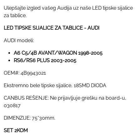
Ulepšajte izgled vašeg Audija uz naše LED tipske sijalice
za tablice.
LED TIPSKE SIJALICE ZA TABLICE - AUDI
AUDI modeli:
A6 C5/4B AVANT/WAGON 1998-2005
RS6/RS6 PLUS 2003-2005
OEM#: 4B9943021
Ekstremno bele tipske sijalice, 18SMD DIODA
CANBUS REŠENJE: Ne prijavljuje grešku na board-u,
030817
DIMENZIJE: 75*30mm.
SET 2KOM