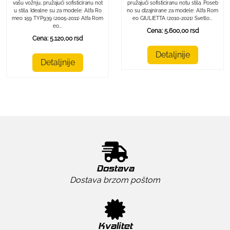
pružajući sofisticiranu notu stila. Poseb
vašu vožnju, pružajući sofisticiranu not
no su dizajnirane za modele: Alfa Rom
u stila. Idealne su za modele: Alfa Ro
eo GIULIETTA (2010-2021) Svetlo...
meo 159 TYP939 (2005-2011) Alfa Rom
eo...
Cena: 5.600,00 rsd
Cena: 5.120,00 rsd
Detaljnije
Detaljnije
Dostava
Dostava brzom poštom
Kvalitet