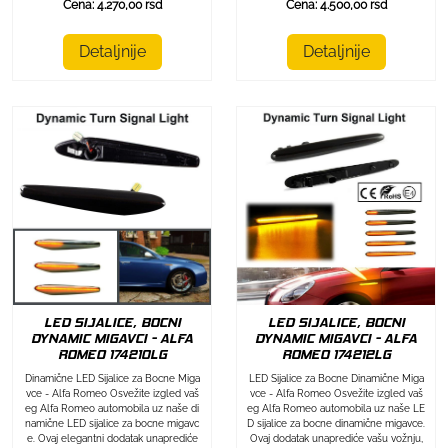
Cena: 4.270,00 rsd
Cena: 4.500,00 rsd
Detaljnije
Detaljnije
LED SIJALICE, BOCNI
LED SIJALICE, BOCNI
DYNAMIC MIGAVCI - ALFA
DYNAMIC MIGAVCI - ALFA
ROMEO 174212LG
ROMEO 174210LG
LED Sijalice za Bocne Dinamične Miga
Dinamične LED Sijalice za Bocne Miga
vce - Alfa Romeo Osvežite izgled vaš
vce - Alfa Romeo Osvežite izgled vaš
eg Alfa Romeo automobila uz naše LE
eg Alfa Romeo automobila uz naše di
D sijalice za bocne dinamične migavce.
namične LED sijalice za bocne migavc
Ovaj dodatak unaprediće vašu vožnju,
e. Ovaj elegantni dodatak unaprediće