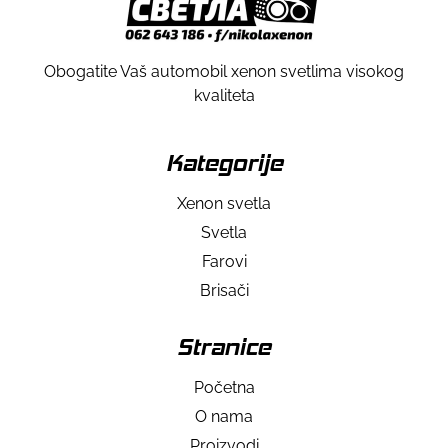
Obogatite Vaš automobil xenon svetlima visokog
kvaliteta
Kategorije
Xenon svetla
Svetla
Farovi
Brisači
Stranice
Početna
O nama
Proizvodi