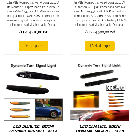
zila: Alfa Romeo 147 (937) 2001-2010 A
ila: Alfa Romeo 147 (937) 2001-2010 Alf
lfa Romeo GT (937) 2003-2010 Alfa Ro
a Romeo GT (937) 2003-2010 Alfa Ro
meo MiTo (955) 2008-UP Proizvodi su
meo MiTo (955) 2008-UP Proizvodi su
kompatibilni s CANBUS sistemom, ne
kompatibilni s CANBUS sistemom, ne
izazivajući greške na kontrolnoj tabli. S
izazivajući greške na kontrolnoj tabli. S
et obično sadrži 2 komada. Ozna...
et obično sadrži 2 komada. Oznaka...
Cena: 4.270,00 rsd
Cena: 4.500,00 rsd
Detaljnije
Detaljnije
LED SIJALICE, BOCNI
LED SIJALICE, BOCNI
DYNAMIC MIGAVCI - ALFA
DYNAMIC MIGAVCI - ALFA