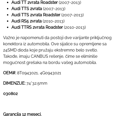
Audi TT 2vrata Roadster
(2007-2013)
Audi TTS 2vrata
(2007-2013)
Audi TTS 2vrata Roadster
(2007-2013)
Audi RS5 2vrata
(2010-2013)
Audi TTRS 2vrata Roadster
(2010-2013)
Važno je napomenuti da postoji dve varijante priključnog
konektora iz automobila. Ove sijalice su opremljene sa
24SMD dioda koje pružaju ekstremno belo svetlo.
Takođe, imaju CANBUS rešenje, čime se eliminiše
mogućnost grešaka na bordu vašeg automobila.
OEM#:
8T0943021, 4G0943021
DIMENZIJE:
74*32.5mm
030802
Garancija 12 meseci.