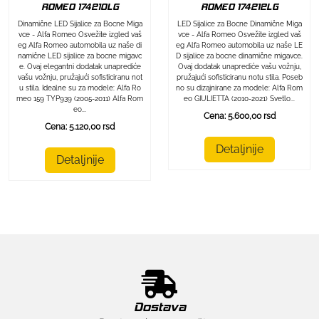
ROMEO 174212LG
ROMEO 174210LG
LED Sijalice za Bocne Dinamične Miga
Dinamične LED Sijalice za Bocne Miga
vce - Alfa Romeo Osvežite izgled vaš
vce - Alfa Romeo Osvežite izgled vaš
eg Alfa Romeo automobila uz naše LE
eg Alfa Romeo automobila uz naše di
D sijalice za bocne dinamične migavce.
namične LED sijalice za bocne migavc
Ovaj dodatak unaprediće vašu vožnju,
e. Ovaj elegantni dodatak unaprediće
pružajući sofisticiranu notu stila. Poseb
vašu vožnju, pružajući sofisticiranu not
no su dizajnirane za modele: Alfa Rom
u stila. Idealne su za modele: Alfa Ro
eo GIULIETTA (2010-2021) Svetlo...
meo 159 TYP939 (2005-2011) Alfa Rom
eo...
Cena: 5.600,00 rsd
Cena: 5.120,00 rsd
Detaljnije
Detaljnije
Dostava