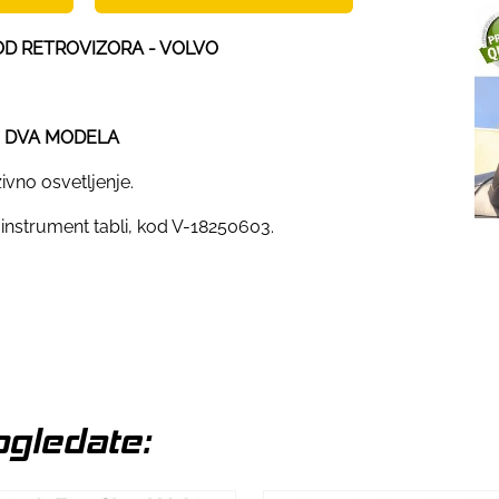
POD RETROVIZORA - VOLVO
E DVA MODELA
ivno osvetljenje.
 instrument tabli, kod V-18250603.
gledate: