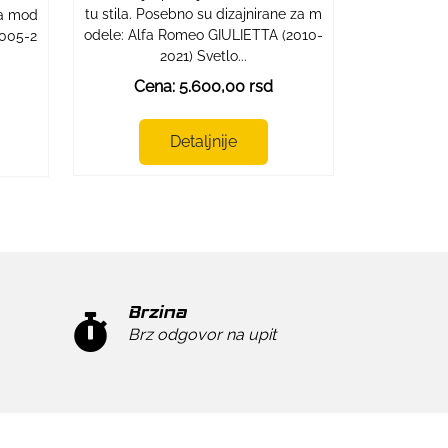
tu stila. Posebno su dizajnirane za m
 za mod
odele: Alfa Romeo GIULIETTA (2010-
2005-2
2021) Svetlo...
Cena: 5.600,00 rsd
Detaljnije
Brzina
Brz odgovor na upit