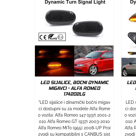
LED SIJALICE, BOCNI DYNAMIC
LED
MIGAVCI - ALFA ROMEO
174202LG
"LED sijalice i dinamički bočni migav
LED s
ci dostupni su za modele Alfa Rome
ci do
o vozila: Alfa Romeo 147 (937) 2001-2
o voz
010 Alfa Romeo GT (937) 2003-2010
010 A
Alfa Romeo MiTo (955) 2008-UP Proi
Alfa 
zvodi su kompatibilni s CANBUS sist
zvodi