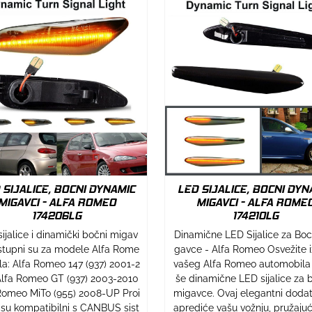
 SIJALICE, BOCNI DYNAMIC
LED SIJALICE, BOCNI DYN
MIGAVCI - ALFA ROMEO
MIGAVCI - ALFA ROME
174206LG
174210LG
ijalice i dinamički bočni migav
Dinamične LED Sijalice za Bo
stupni su za modele Alfa Rome
gavce - Alfa Romeo Osvežite 
ila: Alfa Romeo 147 (937) 2001-2
vašeg Alfa Romeo automobila
lfa Romeo GT (937) 2003-2010
še dinamične LED sijalice za 
Romeo MiTo (955) 2008-UP Proi
migavce. Ovaj elegantni doda
 su kompatibilni s CANBUS sist
aprediće vašu vožnju, pružajući