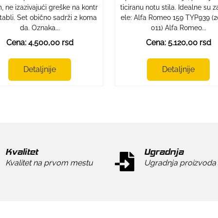
 ne izazivajući greške na kontr
ticiranu notu stila. Idealne su
 tabli. Set obično sadrži 2 koma
ele: Alfa Romeo 159 TYP939 (
da. Oznaka...
011) Alfa Romeo...
Cena: 4.500,00 rsd
Cena: 5.120,00 rsd
Detaljnije
Detaljnije
Kvalitet
Ugradnja
Kvalitet na prvom mestu
Ugradnja proizvoda