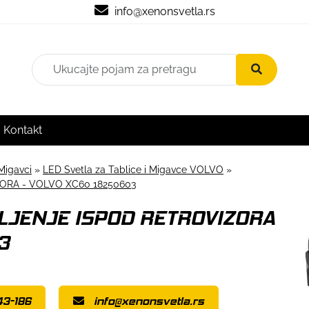
info@xenonsvetla.rs
Kontakt
Migavci
»
LED Svetla za Tablice i Migavce VOLVO
»
ORA - VOLVO XC60 18250603
TLJENJE ISPOD RETROVIZORA
3
43-186
info@xenonsvetla.rs