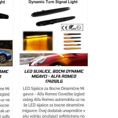
LED SIJALICE, BOCNI DYNAMIC
AMIC
MIGAVCI - ALFA ROMEO
O
174212LG
LED Sijalice za Bocne Dinamične Mi
cne Mi
gavce - Alfa Romeo Osvežite izgled
izgled
vašeg Alfa Romeo automobila uz na
 uz na
še LED sijalice za bocne dinamične
bocne
migavce. Ovaj dodatak unaprediće v
tak un
ašu vožnju, pružajući sofisticiranu no
 sofis