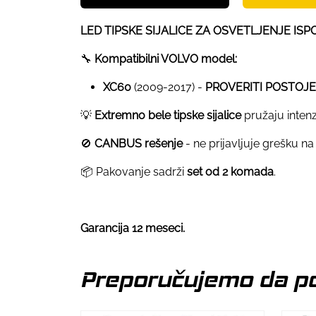
LED TIPSKE SIJALICE ZA OSVETLJENJE IS
🔧
Kompatibilni VOLVO model:
XC60
(2009-2017) -
PROVERITI POSTOJ
💡
Extremno bele tipske sijalice
pružaju intenz
🚫
CANBUS rešenje
- ne prijavljuje grešku na
📦 Pakovanje sadrži
set od 2 komada
.
Garancija 12 meseci.
Preporučujemo da po