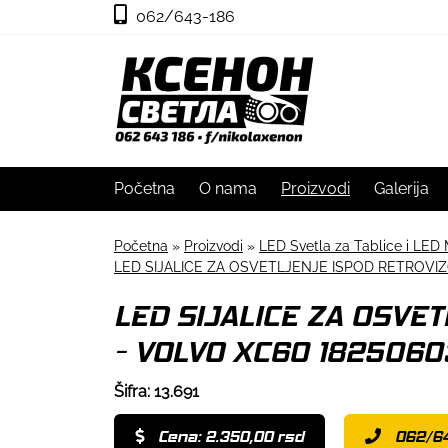
062/643-186
Početna
O nama
Proizvodi
Galerija
Početna
»
Proizvodi
»
LED Svetla za Tablice i LED 
LED SIJALICE ZA OSVETLJENJE ISPOD RETROVIZ
LED SIJALICE ZA OSVE
- VOLVO XC60 1825060
Šifra: 13.691
Cena: 2.350,00 rsd
062/6