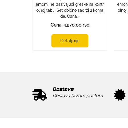
emom, ne izazivajući greške na kontr
emom,
olnoj tabli. Set obično sadrži 2 koma
olnoj
da. Ozna...
Cena: 4.270,00 rsd
Detaljnije
Dostava
Dostava brzom poštom