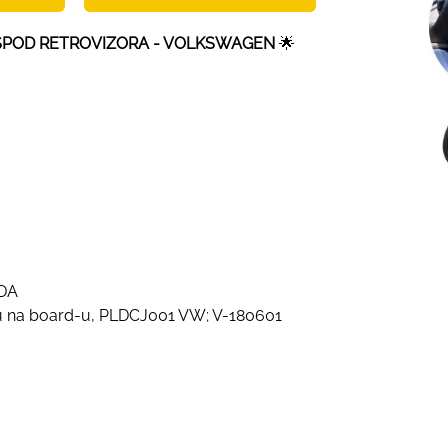
 ISPOD RETROVIZORA - VOLKSWAGEN
🌟
ODA
u na board-u, PLDCJ001 VW; V-180601