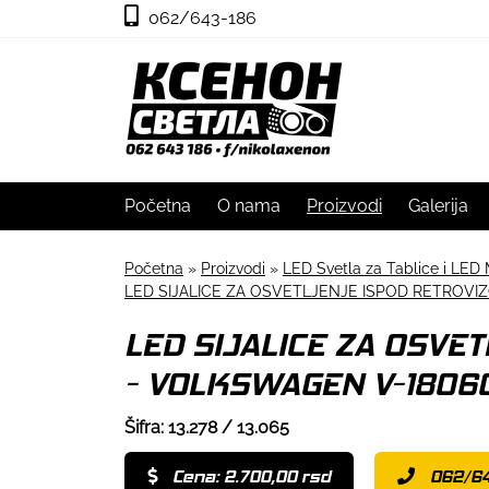
062/643-186
Početna
O nama
Proizvodi
Galerija
Početna
»
Proizvodi
»
LED Svetla za Tablice i LED 
LED SIJALICE ZA OSVETLJENJE ISPOD RETROVI
LED SIJALICE ZA OSVE
- VOLKSWAGEN V-1806
Šifra: 13.278 / 13.065
Cena: 2.700,00 rsd
062/64