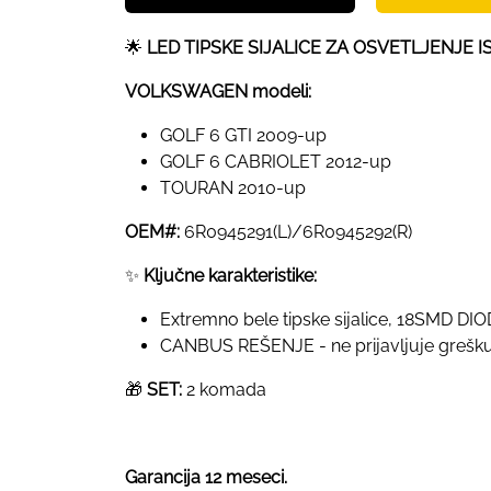
🌟
LED TIPSKE SIJALICE ZA OSVETLJENJE
VOLKSWAGEN modeli:
GOLF 6 GTI 2009-up
GOLF 6 CABRIOLET 2012-up
TOURAN 2010-up
OEM#:
6R0945291(L)/6R0945292(R)
✨
Ključne karakteristike:
Extremno bele tipske sijalice, 18SMD DI
CANBUS REŠENJE - ne prijavljuje grešk
🎁
SET:
2 komada
Garancija 12 meseci.