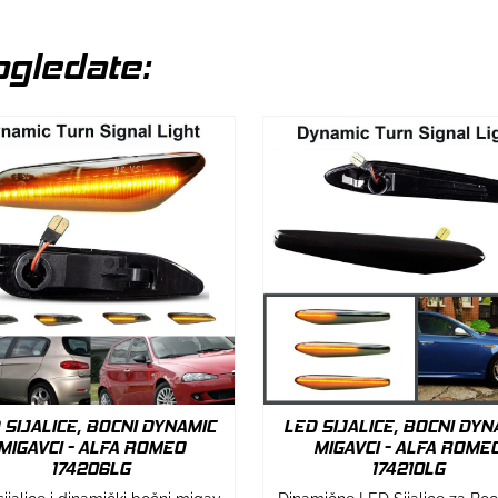
gledate:
 SIJALICE, BOCNI DYNAMIC
LED SIJALICE, BOCNI DYN
MIGAVCI - ALFA ROMEO
MIGAVCI - ALFA ROME
174206LG
174210LG