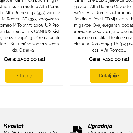
ijalice i dinamički bočni migav
Dinamične LED Sijalice za Bo
stupni su za modele Alfa Rome
gavce - Alfa Romeo Osvežite 
ila: Alfa Romeo 147 (937) 2001-2
vašeg Alfa Romeo automobila
lfa Romeo GT (937) 2003-2010
še dinamične LED sijalice za 
Romeo MiTo (955) 2008-UP Proi
migavce. Ovaj elegantni doda
 su kompatibilni s CANBUS sist
aprediće vašu vožnju, pružajući
 ne izazivajući greške na kontr
ticiranu notu stila. Idealne su
 tabli. Set obično sadrži 2 koma
ele: Alfa Romeo 159 TYP939 (
da. Oznaka...
011) Alfa Romeo...
Cena: 4.500,00 rsd
Cena: 5.120,00 rsd
Detaljnije
Detaljnije
Kvalitet
Ugradnja
Kvalitet na prvom mestu
Ugradnja proizvoda