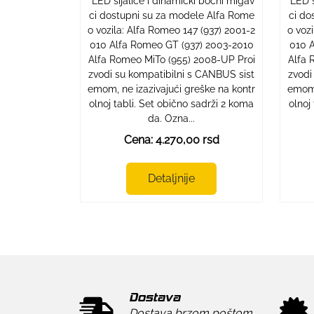
"LED sijalice i dinamički bočni migav
LED s
ci dostupni su za modele Alfa Rome
ci do
o vozila: Alfa Romeo 147 (937) 2001-2
o voz
010 Alfa Romeo GT (937) 2003-2010
010 A
Alfa Romeo MiTo (955) 2008-UP Proi
Alfa 
zvodi su kompatibilni s CANBUS sist
zvodi
emom, ne izazivajući greške na kontr
emom,
olnoj tabli. Set obično sadrži 2 koma
olnoj
da. Ozna...
Cena: 4.270,00 rsd
Detaljnije
Dostava
Dostava brzom poštom