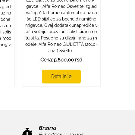
LED Sijalice za Bocne Dinamične Mi
cne Mi
gavce - Alfa Romeo Osvežite izgled
izgled
vašeg Alfa Romeo automobila uz na
 uz na
še LED sijalice za bocne dinamične
bocne
migavce. Ovaj dodatak unaprediće v
tak un
ašu vožnju, pružajući sofisticiranu no
 sofis
tu stila. Posebno su dizajnirane za m
 za mod
odele: Alfa Romeo GIULIETTA (2010-
2005-2
2021) Svetlo...
Cena: 5.600,00 rsd
Detaljnije
Brzina
Brz odgovor na upit