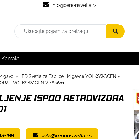
info@xenonsvetla.rs
Kontakt
Migavci
»
LED Svetla za Tablice i Migavce VOLKSWAGEN
»
ZORA - VOLKSWAGEN V-180601
TLJENJE ISPOD RETROVIZORA
01
3-186
info@xenonsvetla.rs