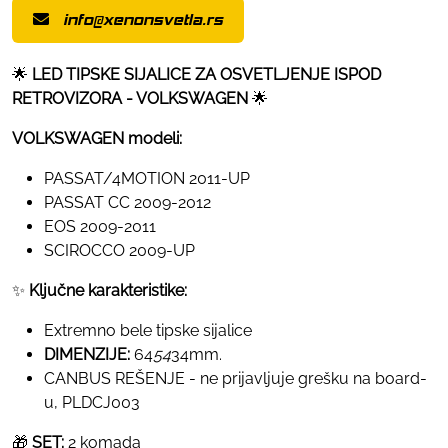
info@xenonsvetla.rs
🌟
LED TIPSKE SIJALICE ZA OSVETLJENJE ISPOD
RETROVIZORA - VOLKSWAGEN
🌟
VOLKSWAGEN modeli:
PASSAT/4MOTION 2011-UP
PASSAT CC 2009-2012
EOS 2009-2011
SCIROCCO 2009-UP
✨
Ključne karakteristike:
Extremno bele tipske sijalice
DIMENZIJE:
64
54
34mm.
CANBUS REŠENJE - ne prijavljuje grešku na board-
u, PLDCJ003
🎁
SET:
2 komada