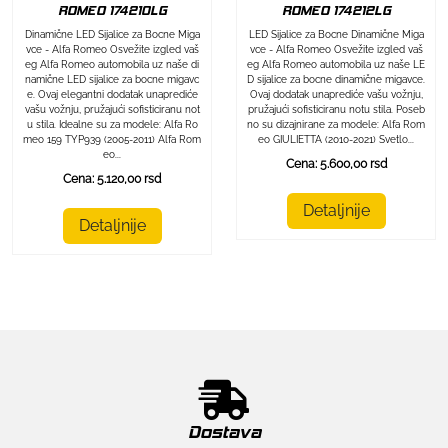
ROMEO 174212LG
ROMEO 174210LG
LED Sijalice za Bocne Dinamične Miga
Dinamične LED Sijalice za Bocne Miga
vce - Alfa Romeo Osvežite izgled vaš
vce - Alfa Romeo Osvežite izgled vaš
eg Alfa Romeo automobila uz naše LE
eg Alfa Romeo automobila uz naše di
D sijalice za bocne dinamične migavce.
namične LED sijalice za bocne migavc
Ovaj dodatak unaprediće vašu vožnju,
e. Ovaj elegantni dodatak unaprediće
pružajući sofisticiranu notu stila. Poseb
vašu vožnju, pružajući sofisticiranu not
no su dizajnirane za modele: Alfa Rom
u stila. Idealne su za modele: Alfa Ro
eo GIULIETTA (2010-2021) Svetlo...
meo 159 TYP939 (2005-2011) Alfa Rom
eo...
Cena: 5.600,00 rsd
Cena: 5.120,00 rsd
Detaljnije
Detaljnije
Dostava