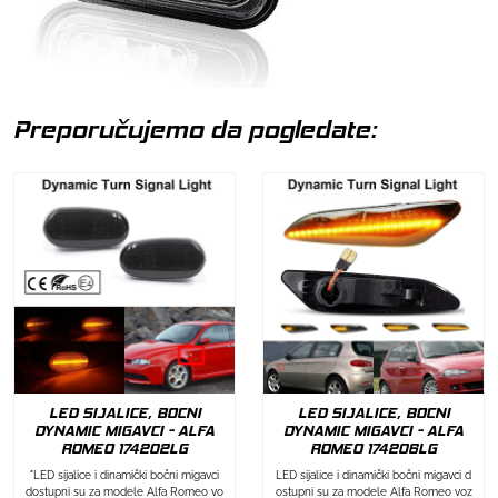
Preporučujemo da pogledate:
LED SIJALICE, BOCNI
LED SIJALICE, BOCNI
DYNAMIC MIGAVCI - ALFA
DYNAMIC MIGAVCI - ALFA
ROMEO 174202LG
ROMEO 174206LG
"LED sijalice i dinamički bočni migavci
LED sijalice i dinamički bočni migavci d
dostupni su za modele Alfa Romeo vo
ostupni su za modele Alfa Romeo voz