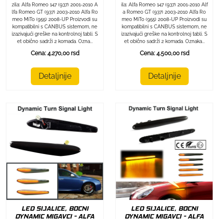
zila: Alfa Romeo 147 (937) 2001-2010 A
ila: Alfa Romeo 147 (937) 2001-2010 Alf
lfa Romeo GT (937) 2003-2010 Alfa Ro
a Romeo GT (937) 2003-2010 Alfa Ro
meo MiTo (955) 2008-UP Proizvodi su
meo MiTo (955) 2008-UP Proizvodi su
kompatibilni s CANBUS sistemom, ne
kompatibilni s CANBUS sistemom, ne
izazivajući greške na kontrolnoj tabli. S
izazivajući greške na kontrolnoj tabli. S
et obično sadrži 2 komada. Ozna...
et obično sadrži 2 komada. Oznaka...
Cena: 4.270,00 rsd
Cena: 4.500,00 rsd
Detaljnije
Detaljnije
LED SIJALICE, BOCNI
LED SIJALICE, BOCNI
DYNAMIC MIGAVCI - ALFA
DYNAMIC MIGAVCI - ALFA