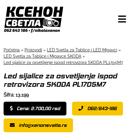
Početna
»
Proizvodi
»
LED Svetla za Tablice i LED Migavci
»
LED Svetla za Tablice i Migavce SKODA
»
Led sijalice za osvetljenje ispod retrovizora SKODA PL1705M7
Led sijalice za osvetljenje ispod
retrovizora SKODA PL1705M7
Šifra: 13.199
Cena: 2.700,00 rsd
062/643-186
info@xenonsvetla.rs