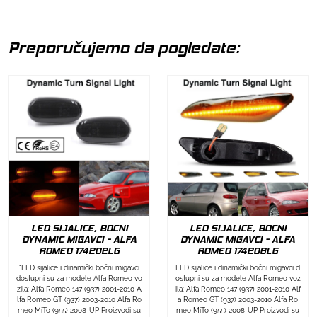
Preporučujemo da pogledate:
LED SIJALICE, BOCNI
LED SIJALICE, BOCNI
DYNAMIC MIGAVCI - ALFA
DYNAMIC MIGAVCI - ALFA
ROMEO 174202LG
ROMEO 174206LG
"LED sijalice i dinamički bočni migavci
LED sijalice i dinamički bočni migavci d
dostupni su za modele Alfa Romeo vo
ostupni su za modele Alfa Romeo voz
zila: Alfa Romeo 147 (937) 2001-2010 A
ila: Alfa Romeo 147 (937) 2001-2010 Alf
lfa Romeo GT (937) 2003-2010 Alfa Ro
a Romeo GT (937) 2003-2010 Alfa Ro
meo MiTo (955) 2008-UP Proizvodi su
meo MiTo (955) 2008-UP Proizvodi su