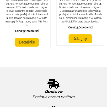
vce - Alfa Romeo Osvežite izgled vaš
vce - Alfa Romeo Osvežite izgled vaš
eg Alfa Romeo automobila uz naše LE
eg Alfa Romeo automobila uz naše di
D sijalice za bocne dinamične migavce.
namične LED sijalice za bocne migavc
Ovaj dodatak unaprediće vašu vožnju,
e. Ovaj elegantni dodatak unaprediće
pružajući sofisticiranu notu stila. Poseb
vašu vožnju, pružajući sofisticiranu not
no su dizajnirane za modele: Alfa Rom
u stila. Idealne su za modele: Alfa Ro
eo GIULIETTA (2010-2021) Svetlo...
meo 159 TYP939 (2005-2011) Alfa Rom
eo...
Cena: 5.600,00 rsd
Cena: 5.120,00 rsd
Detaljnije
Detaljnije
Dostava
Dostava brzom poštom