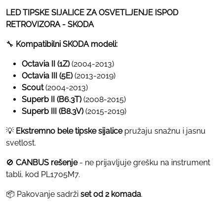
LED TIPSKE SIJALICE ZA OSVETLJENJE ISPOD
RETROVIZORA - SKODA
🔧
Kompatibilni SKODA modeli:
Octavia II (1Z)
(2004-2013)
Octavia III (5E)
(2013-2019)
Scout
(2004-2013)
Superb II (B6.3T)
(2008-2015)
Superb III (B8.3V)
(2015-2019)
💡
Ekstremno bele tipske sijalice
pružaju snažnu i jasnu
svetlost.
🚫
CANBUS rešenje
- ne prijavljuje grešku na instrument
tabli, kod PL1705M7.
📦 Pakovanje sadrži
set od 2 komada
.