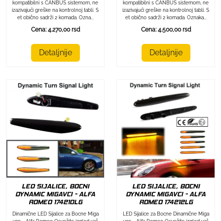
kompatibilni s CANBUS sistemom, ne
kompatibilni s CANBUS sistemom, ne
izazivajući greške na kontrolnoj tabli. S
izazivajući greške na kontrolnoj tabli. S
et obično sadrži 2 komada. Ozna...
et obično sadrži 2 komada. Oznaka...
Cena: 4.270,00 rsd
Cena: 4.500,00 rsd
Detaljnije
Detaljnije
LED SIJALICE, BOCNI
LED SIJALICE, BOCNI
DYNAMIC MIGAVCI - ALFA
DYNAMIC MIGAVCI - ALFA
ROMEO 174212LG
ROMEO 174210LG
LED Sijalice za Bocne Dinamične Miga
Dinamične LED Sijalice za Bocne Miga