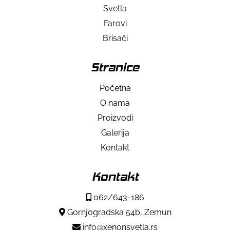
Svetla
Farovi
Brisači
Stranice
Početna
O nama
Proizvodi
Galerija
Kontakt
Kontakt
062/643-186
Gornjogradska 54b, Zemun
info@xenonsvetla.rs