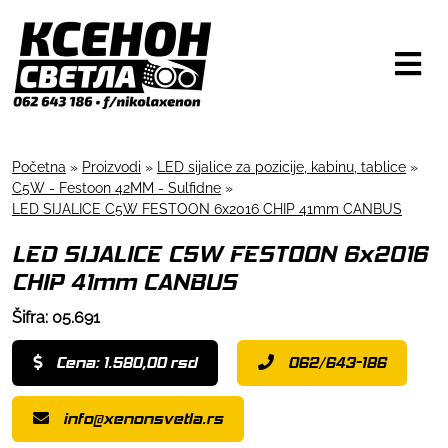
Početna
»
Proizvodi
»
LED sijalice za pozicije, kabinu, tablice
»
C5W - Festoon 42MM - Sulfidne
»
LED SIJALICE C5W FESTOON 6x2016 CHIP 41mm CANBUS
LED SIJALICE C5W FESTOON 6x2016
CHIP 41mm CANBUS
Šifra: 05.691
Cena: 1.580,00 rsd
062/643-186
info@xenonsvetla.rs