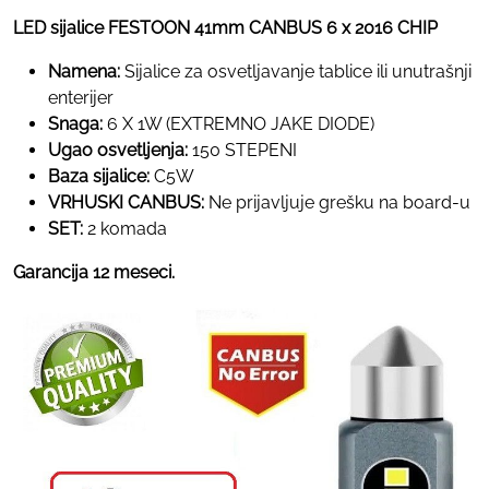
LED sijalice FESTOON 41mm CANBUS 6 x 2016 CHIP
Namena:
Sijalice za osvetljavanje tablice ili unutrašnji
enterijer
Snaga:
6 X 1W (EXTREMNO JAKE DIODE)
Ugao osvetljenja:
150 STEPENI
Baza sijalice:
C5W
VRHUSKI CANBUS:
Ne prijavljuje grešku na board-u
SET:
2 komada
Garancija 12 meseci.