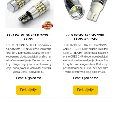
LED W5W T10 30 x smd -
LED W5W T10 5Wsmd,
LENS
LENS 12 i 24V
LED POZICIONE SIJALICE T10/W5W -
LED POZICIONE SIJALICE T10/W5W C
30x3014smd - LENS Ključne karakteris
ANBUS - CREE CHIP Ključne karakteri
tike: SMD tehnologija: Sijalice koriste 3
stike: CREE CHIP tehnologija: Sijalice k
0x3014smd dioda, pružajući snažno i uj
oriste CREE CHIP diode, obezbeđujući
ednačeno osvetljenje. Ekstremno bele
snažno i svetlo osvetljenje. Snaga: Sva
boje: Osiguravaju jasno i svetlo osvetlj
ka sijalica ima snagu od 5W. Radni nap
enje, poboljšavajući vidljivost i estetiku
on: Kompatibilne su i sa 12V i 24V siste
vozila. Lens - socivo na p...
mima. Ekstremno bele boje: Pruža...
Cena: 1.830,00 rsd
Cena: 1.400,00 rsd
Detaljnije
Detaljnije