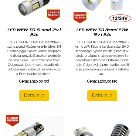
LED W5W T10 10 smd 12v i
LED W5W T10 9smd 27W
24v
12v i 24v
LED POZICIONE SIJALICE T10/W5W -
LED POZICIONE SIJALICE T10/W5W -
10x3030smd Ključne karakteristike: SM
9smd 27W Ključne karakteristike: SMD
D tehnologija: Sijalice koriste 10x3030s
tehnologija: Sijalice koriste 9smd 27W
md dioda, pružajući snažno i ujednače
dioda, pružajući snažno osvetljenje i e
no osvetljenje. Ekstremno bele boje:
nergetsku efikasnost. Ekstremno bele
Osiguravaju jasno i svetlo osvetljenje,
boje: Osiguravaju jasno i svetlo osvetlj
poboljšavajući vidljivost i estetiku vozil
enje, poboljšavajući vidljivost i estetiku
a. Extra kvalitet: Izrađene...
voz...
Cena: 2.320,00 rsd
Cena: 2.200,00 rsd
Detaljnije
Detaljnije