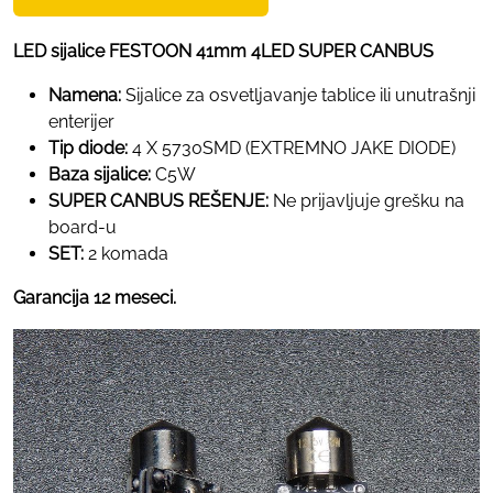
LED sijalice FESTOON 41mm 4LED SUPER CANBUS
Namena:
Sijalice za osvetljavanje tablice ili unutrašnji
enterijer
Tip diode:
4 X 5730SMD (EXTREMNO JAKE DIODE)
Baza sijalice:
C5W
SUPER CANBUS REŠENJE:
Ne prijavljuje grešku na
board-u
SET:
2 komada
Garancija 12 meseci.