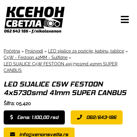
Početna
»
Proizvodi
»
LED sijalice za pozicije, kabinu, tablice
»
C5W - Festoon 42MM - Sulfidne
»
LED SIJALICE C5W FESTOON 4x5730smd 41mm SUPER
CANBUS
LED SIJALICE C5W FESTOON
4x5730smd 41mm SUPER CANBUS
Šifra: 05.420
Cena: 1.100,00 rsd
062/643-186
info@xenonsvetla.rs