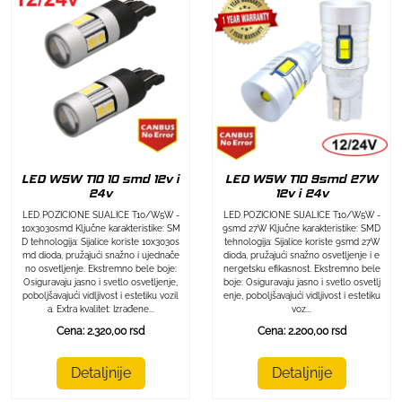
LED W5W T10 10 smd 12v i
LED W5W T10 9smd 27W
24v
12v i 24v
LED POZICIONE SIJALICE T10/W5W -
LED POZICIONE SIJALICE T10/W5W -
10x3030smd Ključne karakteristike: SM
9smd 27W Ključne karakteristike: SMD
D tehnologija: Sijalice koriste 10x3030s
tehnologija: Sijalice koriste 9smd 27W
md dioda, pružajući snažno i ujednače
dioda, pružajući snažno osvetljenje i e
no osvetljenje. Ekstremno bele boje:
nergetsku efikasnost. Ekstremno bele
Osiguravaju jasno i svetlo osvetljenje,
boje: Osiguravaju jasno i svetlo osvetlj
poboljšavajući vidljivost i estetiku vozil
enje, poboljšavajući vidljivost i estetiku
a. Extra kvalitet: Izrađene...
voz...
Cena: 2.320,00 rsd
Cena: 2.200,00 rsd
Detaljnije
Detaljnije