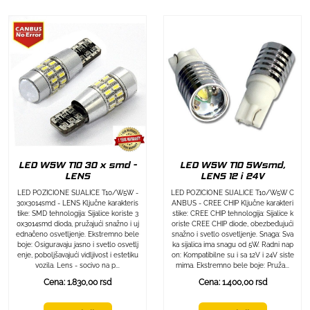
LED W5W T10 30 x smd -
LED W5W T10 5Wsmd,
LENS
LENS 12 i 24V
LED POZICIONE SIJALICE T10/W5W -
LED POZICIONE SIJALICE T10/W5W C
30x3014smd - LENS Ključne karakteris
ANBUS - CREE CHIP Ključne karakteri
tike: SMD tehnologija: Sijalice koriste 3
stike: CREE CHIP tehnologija: Sijalice k
0x3014smd dioda, pružajući snažno i uj
oriste CREE CHIP diode, obezbeđujući
ednačeno osvetljenje. Ekstremno bele
snažno i svetlo osvetljenje. Snaga: Sva
boje: Osiguravaju jasno i svetlo osvetlj
ka sijalica ima snagu od 5W. Radni nap
enje, poboljšavajući vidljivost i estetiku
on: Kompatibilne su i sa 12V i 24V siste
vozila. Lens - socivo na p...
mima. Ekstremno bele boje: Pruža...
Cena: 1.830,00 rsd
Cena: 1.400,00 rsd