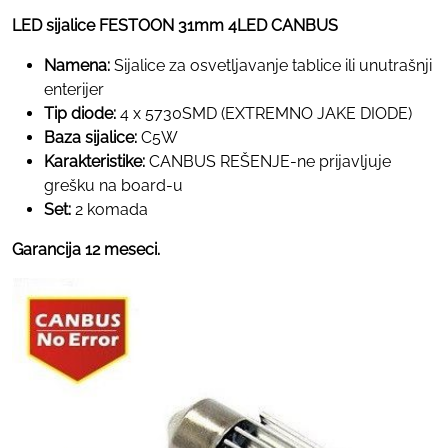
LED sijalice FESTOON 31mm 4LED CANBUS
Namena:
Sijalice za osvetljavanje tablice ili unutrašnji
enterijer
Tip diode:
4 x 5730SMD (EXTREMNO JAKE DIODE)
Baza sijalice:
C5W
Karakteristike:
CANBUS REŠENJE-ne prijavljuje
grešku na board-u
Set:
2 komada
Garancija 12 meseci.