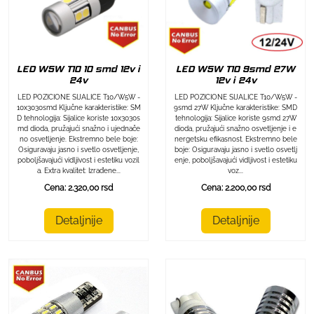
LED W5W T10 10 smd 12v i
LED W5W T10 9smd 27W
24v
12v i 24v
LED POZICIONE SIJALICE T10/W5W -
LED POZICIONE SIJALICE T10/W5W -
10x3030smd Ključne karakteristike: SM
9smd 27W Ključne karakteristike: SMD
D tehnologija: Sijalice koriste 10x3030s
tehnologija: Sijalice koriste 9smd 27W
md dioda, pružajući snažno i ujednače
dioda, pružajući snažno osvetljenje i e
no osvetljenje. Ekstremno bele boje:
nergetsku efikasnost. Ekstremno bele
Osiguravaju jasno i svetlo osvetljenje,
boje: Osiguravaju jasno i svetlo osvetlj
poboljšavajući vidljivost i estetiku vozil
enje, poboljšavajući vidljivost i estetiku
a. Extra kvalitet: Izrađene...
voz...
Cena: 2.320,00 rsd
Cena: 2.200,00 rsd
Detaljnije
Detaljnije