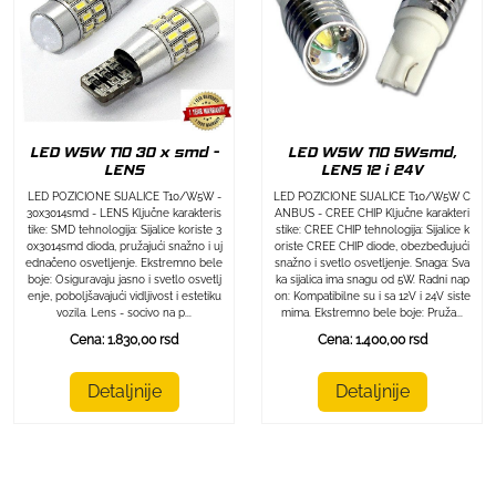
LED W5W T10 30 x smd -
LED W5W T10 5Wsmd,
LENS
LENS 12 i 24V
LED POZICIONE SIJALICE T10/W5W -
LED POZICIONE SIJALICE T10/W5W C
30x3014smd - LENS Ključne karakteris
ANBUS - CREE CHIP Ključne karakteri
tike: SMD tehnologija: Sijalice koriste 3
stike: CREE CHIP tehnologija: Sijalice k
0x3014smd dioda, pružajući snažno i uj
oriste CREE CHIP diode, obezbeđujući
ednačeno osvetljenje. Ekstremno bele
snažno i svetlo osvetljenje. Snaga: Sva
boje: Osiguravaju jasno i svetlo osvetlj
ka sijalica ima snagu od 5W. Radni nap
enje, poboljšavajući vidljivost i estetiku
on: Kompatibilne su i sa 12V i 24V siste
vozila. Lens - socivo na p...
mima. Ekstremno bele boje: Pruža...
Cena: 1.830,00 rsd
Cena: 1.400,00 rsd
Detaljnije
Detaljnije