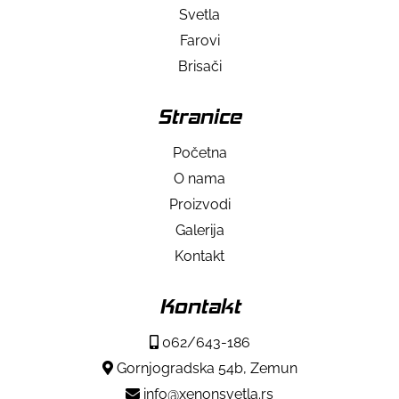
Svetla
Farovi
Brisači
Stranice
Početna
O nama
Proizvodi
Galerija
Kontakt
Kontakt
062/643-186
Gornjogradska 54b, Zemun
info@xenonsvetla.rs