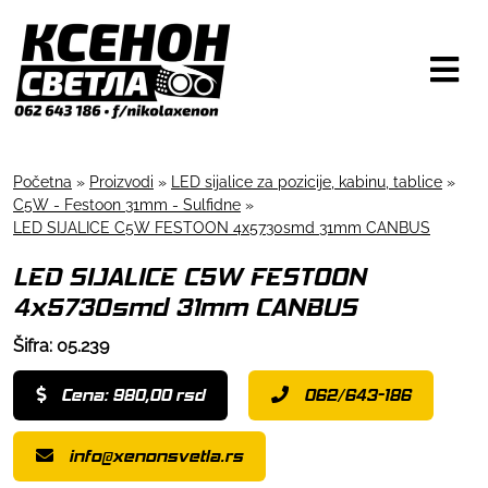
Početna
»
Proizvodi
»
LED sijalice za pozicije, kabinu, tablice
»
C5W - Festoon 31mm - Sulfidne
»
LED SIJALICE C5W FESTOON 4x5730smd 31mm CANBUS
LED SIJALICE C5W FESTOON
4x5730smd 31mm CANBUS
Šifra: 05.239
Cena: 980,00 rsd
062/643-186
info@xenonsvetla.rs