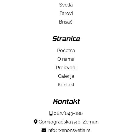
Svetla
Farovi
Brisači
Stranice
Početna
O nama
Proizvodi
Galerija
Kontakt
Kontakt
062/643-186
Gornjogradska 54b, Zemun
info@xenonsvetla.rs