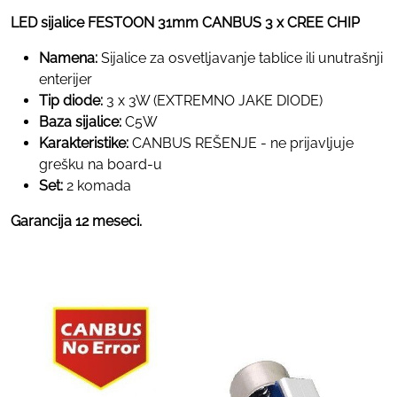
LED sijalice FESTOON 31mm CANBUS 3 x CREE CHIP
Namena:
Sijalice za osvetljavanje tablice ili unutrašnji
enterijer
Tip diode:
3 x 3W (EXTREMNO JAKE DIODE)
Baza sijalice:
C5W
Karakteristike:
CANBUS REŠENJE - ne prijavljuje
grešku na board-u
Set:
2 komada
Garancija 12 meseci.