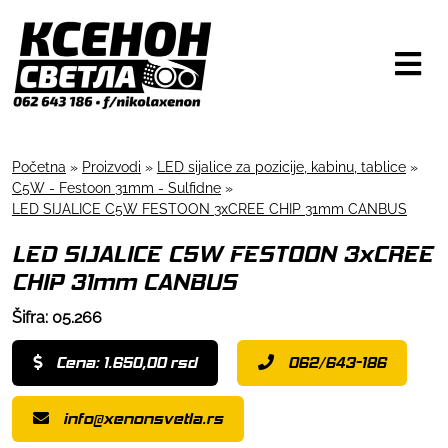
Početna
»
Proizvodi
»
LED sijalice za pozicije, kabinu, tablice
»
C5W - Festoon 31mm - Sulfidne
»
LED SIJALICE C5W FESTOON 3xCREE CHIP 31mm CANBUS
LED SIJALICE C5W FESTOON 3xCREE
CHIP 31mm CANBUS
Šifra: 05.266
Cena: 1.650,00 rsd
062/643-186
info@xenonsvetla.rs