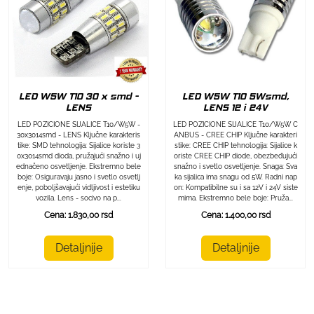
LED W5W T10 30 x smd -
LED W5W T10 5Wsmd,
LENS
LENS 12 i 24V
LED POZICIONE SIJALICE T10/W5W -
LED POZICIONE SIJALICE T10/W5W C
30x3014smd - LENS Ključne karakteris
ANBUS - CREE CHIP Ključne karakteri
tike: SMD tehnologija: Sijalice koriste 3
stike: CREE CHIP tehnologija: Sijalice k
0x3014smd dioda, pružajući snažno i uj
oriste CREE CHIP diode, obezbeđujući
ednačeno osvetljenje. Ekstremno bele
snažno i svetlo osvetljenje. Snaga: Sva
boje: Osiguravaju jasno i svetlo osvetlj
ka sijalica ima snagu od 5W. Radni nap
enje, poboljšavajući vidljivost i estetiku
on: Kompatibilne su i sa 12V i 24V siste
vozila. Lens - socivo na p...
mima. Ekstremno bele boje: Pruža...
Cena: 1.830,00 rsd
Cena: 1.400,00 rsd
Detaljnije
Detaljnije