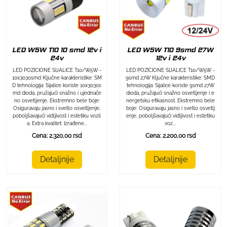
LED W5W T10 10 smd 12v i
LED W5W T10 9smd 27W
24v
12v i 24v
LED POZICIONE SIJALICE T10/W5W -
LED POZICIONE SIJALICE T10/W5W -
10x3030smd Ključne karakteristike: SM
9smd 27W Ključne karakteristike: SMD
D tehnologija: Sijalice koriste 10x3030s
tehnologija: Sijalice koriste 9smd 27W
md dioda, pružajući snažno i ujednače
dioda, pružajući snažno osvetljenje i e
no osvetljenje. Ekstremno bele boje:
nergetsku efikasnost. Ekstremno bele
Osiguravaju jasno i svetlo osvetljenje,
boje: Osiguravaju jasno i svetlo osvetlj
poboljšavajući vidljivost i estetiku vozil
enje, poboljšavajući vidljivost i estetiku
a. Extra kvalitet: Izrađene...
voz...
Cena: 2.320,00 rsd
Cena: 2.200,00 rsd
Detaljnije
Detaljnije