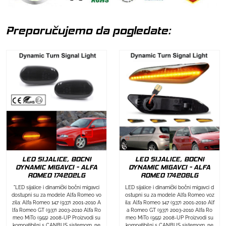
Preporučujemo da pogledate:
LED SIJALICE, BOCNI
LED SIJALICE, BOCNI
DYNAMIC MIGAVCI - ALFA
DYNAMIC MIGAVCI - ALFA
ROMEO 174202LG
ROMEO 174206LG
"LED sijalice i dinamički bočni migavci
LED sijalice i dinamički bočni migavci d
dostupni su za modele Alfa Romeo vo
ostupni su za modele Alfa Romeo voz
zila: Alfa Romeo 147 (937) 2001-2010 A
ila: Alfa Romeo 147 (937) 2001-2010 Alf
lfa Romeo GT (937) 2003-2010 Alfa Ro
a Romeo GT (937) 2003-2010 Alfa Ro
meo MiTo (955) 2008-UP Proizvodi su
meo MiTo (955) 2008-UP Proizvodi su
kompatibilni s CANBUS sistemom, ne
kompatibilni s CANBUS sistemom, ne