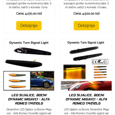
izazivajući greške na kontrolnoj tabli. S
izazivajući greške na kontrolnoj tabli. S
et obično sadrži 2 komada. Ozna...
et obično sadrži 2 komada. Oznaka...
Cena: 4.270,00 rsd
Cena: 4.500,00 rsd
Detaljnije
Detaljnije
LED SIJALICE, BOCNI
LED SIJALICE, BOCNI
DYNAMIC MIGAVCI - ALFA
DYNAMIC MIGAVCI - ALFA
ROMEO 174212LG
ROMEO 174210LG
LED Sijalice za Bocne Dinamične Miga
Dinamične LED Sijalice za Bocne Miga
vce - Alfa Romeo Osvežite izgled vaš
vce - Alfa Romeo Osvežite izgled vaš