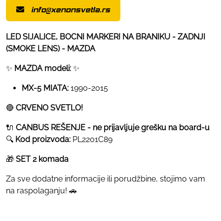
info@xenonsvetla.rs
LED SIJALICE, BOCNI MARKERI NA BRANIKU - ZADNJI
(SMOKE LENS) - MAZDA
✨
MAZDA modeli:
✨
MX-5 MIATA:
1990-2015
🔴
CRVENO SVETLO!
🔌
CANBUS REŠENJE - ne prijavljuje grešku na board-u
🔍
Kod proizvoda:
PL2201C89
🎁
SET 2 komada
Za sve dodatne informacije ili porudžbine, stojimo vam
na raspolaganju! 🚗