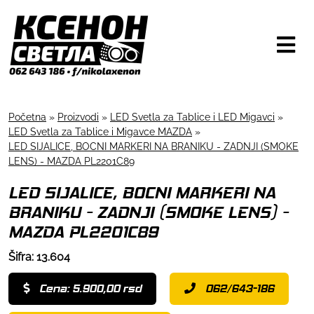
Početna
»
Proizvodi
»
LED Svetla za Tablice i LED Migavci
»
LED Svetla za Tablice i Migavce MAZDA
»
LED SIJALICE, BOCNI MARKERI NA BRANIKU - ZADNJI (SMOKE
LENS) - MAZDA PL2201C89
LED SIJALICE, BOCNI MARKERI NA
BRANIKU - ZADNJI (SMOKE LENS) -
MAZDA PL2201C89
Šifra: 13.604
Cena: 5.900,00 rsd
062/643-186