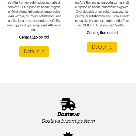
eg Alfa Romeo automobila uz naše LE
eg Alfa Romeo automobila uz naše di
D sijalice za bocne dinamične migavce.
namične LED sijalice za bocne migavc
Ovaj dodatak unaprediće vašu vožnju,
e. Ovaj elegantni dodatak unaprediće
pružajući sofisticiranu notu stila. Poseb
vašu vožnju, pružajući sofisticiranu not
no su dizajnirane za modele: Alfa Rom
u stila. Idealne su za modele: Alfa Ro
eo GIULIETTA (2010-2021) Svetlo...
meo 159 TYP939 (2005-2011) Alfa Rom
eo...
Cena: 5.600,00 rsd
Cena: 5.120,00 rsd
Detaljnije
Detaljnije
Dostava
Dostava brzom poštom