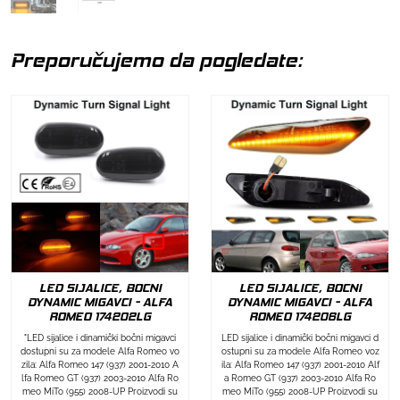
Preporučujemo da pogledate:
LED SIJALICE, BOCNI
LED SIJALICE, BOCNI
DYNAMIC MIGAVCI - ALFA
DYNAMIC MIGAVCI - ALFA
ROMEO 174202LG
ROMEO 174206LG
"LED sijalice i dinamički bočni migavci
LED sijalice i dinamički bočni migavci d
dostupni su za modele Alfa Romeo vo
ostupni su za modele Alfa Romeo voz
zila: Alfa Romeo 147 (937) 2001-2010 A
ila: Alfa Romeo 147 (937) 2001-2010 Alf
lfa Romeo GT (937) 2003-2010 Alfa Ro
a Romeo GT (937) 2003-2010 Alfa Ro
meo MiTo (955) 2008-UP Proizvodi su
meo MiTo (955) 2008-UP Proizvodi su