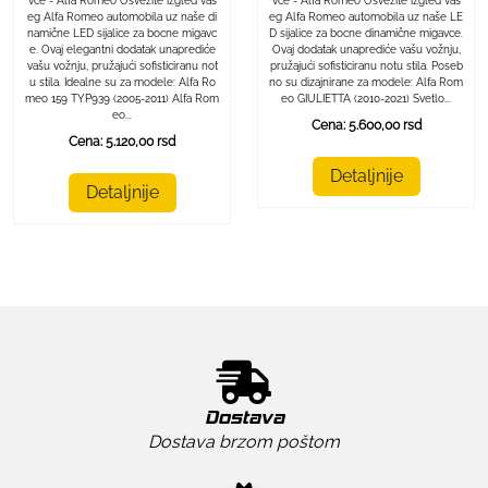
vce - Alfa Romeo Osvežite izgled vaš
vce - Alfa Romeo Osvežite izgled vaš
eg Alfa Romeo automobila uz naše LE
eg Alfa Romeo automobila uz naše di
D sijalice za bocne dinamične migavce.
namične LED sijalice za bocne migavc
Ovaj dodatak unaprediće vašu vožnju,
e. Ovaj elegantni dodatak unaprediće
pružajući sofisticiranu notu stila. Poseb
vašu vožnju, pružajući sofisticiranu not
no su dizajnirane za modele: Alfa Rom
u stila. Idealne su za modele: Alfa Ro
eo GIULIETTA (2010-2021) Svetlo...
meo 159 TYP939 (2005-2011) Alfa Rom
eo...
Cena: 5.600,00 rsd
Cena: 5.120,00 rsd
Detaljnije
Detaljnije
Dostava
Dostava brzom poštom