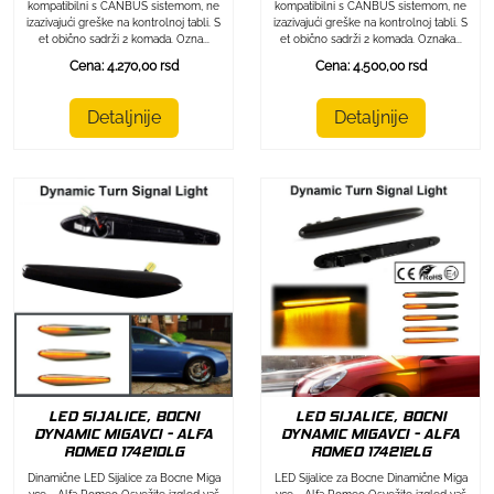
kompatibilni s CANBUS sistemom, ne
kompatibilni s CANBUS sistemom, ne
izazivajući greške na kontrolnoj tabli. S
izazivajući greške na kontrolnoj tabli. S
et obično sadrži 2 komada. Ozna...
et obično sadrži 2 komada. Oznaka...
Cena: 4.270,00 rsd
Cena: 4.500,00 rsd
Detaljnije
Detaljnije
LED SIJALICE, BOCNI
LED SIJALICE, BOCNI
DYNAMIC MIGAVCI - ALFA
DYNAMIC MIGAVCI - ALFA
ROMEO 174212LG
ROMEO 174210LG
LED Sijalice za Bocne Dinamične Miga
Dinamične LED Sijalice za Bocne Miga