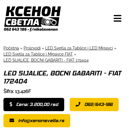
Početna
»
Proizvodi
»
LED Svetla za Tablice i LED Migavci
»
LED Svetla za Tablice i Migavce FIAT
»
LED SIJALICE, BOCNI GABARITI - FIAT 172404
LED SIJALICE, BOCNI GABARITI - FIAT
172404
Šifra: 13.426F
Cena: 3.200,00 rsd
062/643-186
info@xenonsvetla.rs