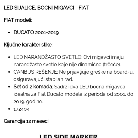
LED SIJALICE, BOCNI MIGAVCI - FIAT
FIAT modeli:
DUCATO 2001-2019
Ključne karakteristike:
LED NARANDŽASTO SVETLO: Ovi migavci imaju
narandžasto svetlo koje nije dinamično (trčeće).
CANBUS REŠENJE: Ne prijavljuje greške na board-u,
osiguravajući stabilan rad.
Set od 2 komada
: Sadrži dva LED bocna migavca,
idealna za Fiat Ducato modele iz perioda od 2001. do
2019. godine.
172404
Garancija 12 meseci.