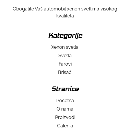
Obogatite Vaš automobil xenon svetlima visokog
kvaliteta
Kategorije
Xenon svetla
Svetla
Farovi
Brisači
Stranice
Početna
O nama
Proizvodi
Galerija