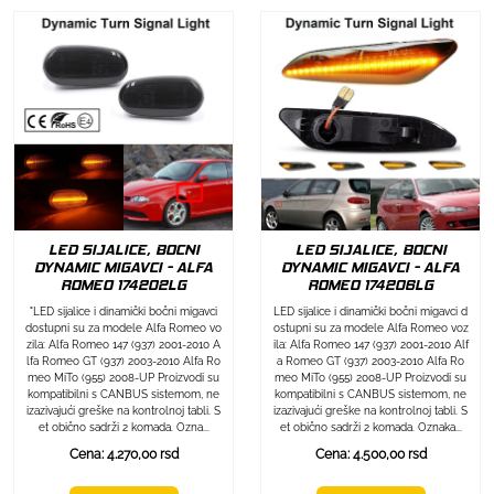
LED SIJALICE, BOCNI
LED SIJALICE, BOCNI
DYNAMIC MIGAVCI - ALFA
DYNAMIC MIGAVCI - ALFA
ROMEO 174202LG
ROMEO 174206LG
"LED sijalice i dinamički bočni migavci
LED sijalice i dinamički bočni migavci d
dostupni su za modele Alfa Romeo vo
ostupni su za modele Alfa Romeo voz
zila: Alfa Romeo 147 (937) 2001-2010 A
ila: Alfa Romeo 147 (937) 2001-2010 Alf
lfa Romeo GT (937) 2003-2010 Alfa Ro
a Romeo GT (937) 2003-2010 Alfa Ro
meo MiTo (955) 2008-UP Proizvodi su
meo MiTo (955) 2008-UP Proizvodi su
kompatibilni s CANBUS sistemom, ne
kompatibilni s CANBUS sistemom, ne
izazivajući greške na kontrolnoj tabli. S
izazivajući greške na kontrolnoj tabli. S
et obično sadrži 2 komada. Ozna...
et obično sadrži 2 komada. Oznaka...
Cena: 4.270,00 rsd
Cena: 4.500,00 rsd