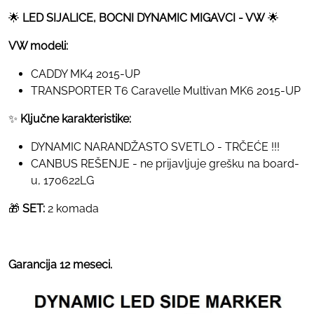
🌟
LED SIJALICE, BOCNI DYNAMIC MIGAVCI - VW
🌟
VW modeli:
CADDY MK4 2015-UP
TRANSPORTER T6 Caravelle Multivan MK6 2015-UP
✨
Ključne karakteristike:
DYNAMIC NARANDŽASTO SVETLO - TRČEĆE !!!
CANBUS REŠENJE - ne prijavljuje grešku na board-
u, 170622LG
🎁
SET:
2 komada
Garancija 12 meseci.