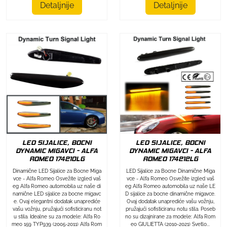
Detaljnije
Detaljnije
LED SIJALICE, BOCNI
LED SIJALICE, BOCNI
DYNAMIC MIGAVCI - ALFA
DYNAMIC MIGAVCI - ALFA
ROMEO 174212LG
ROMEO 174210LG
LED Sijalice za Bocne Dinamične Miga
Dinamične LED Sijalice za Bocne Miga
vce - Alfa Romeo Osvežite izgled vaš
vce - Alfa Romeo Osvežite izgled vaš
eg Alfa Romeo automobila uz naše LE
eg Alfa Romeo automobila uz naše di
D sijalice za bocne dinamične migavce.
namične LED sijalice za bocne migavc
Ovaj dodatak unaprediće vašu vožnju,
e. Ovaj elegantni dodatak unaprediće
pružajući sofisticiranu notu stila. Poseb
vašu vožnju, pružajući sofisticiranu not
no su dizajnirane za modele: Alfa Rom
u stila. Idealne su za modele: Alfa Ro
eo GIULIETTA (2010-2021) Svetlo...
meo 159 TYP939 (2005-2011) Alfa Rom