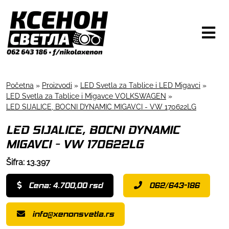
Početna
»
Proizvodi
»
LED Svetla za Tablice i LED Migavci
»
LED Svetla za Tablice i Migavce VOLKSWAGEN
»
LED SIJALICE, BOCNI DYNAMIC MIGAVCI - VW 170622LG
LED SIJALICE, BOCNI DYNAMIC
MIGAVCI - VW 170622LG
Šifra: 13.397
Cena: 4.700,00 rsd
062/643-186
info@xenonsvetla.rs