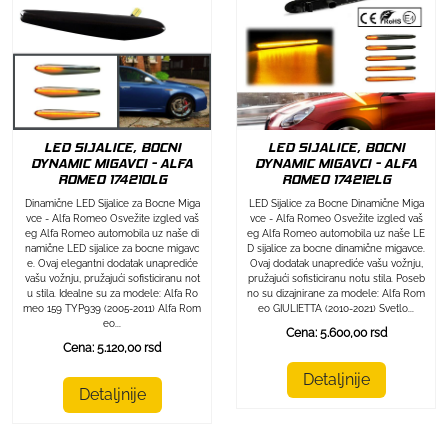
LED SIJALICE, BOCNI
LED SIJALICE, BOCNI
DYNAMIC MIGAVCI - ALFA
DYNAMIC MIGAVCI - ALFA
ROMEO 174212LG
ROMEO 174210LG
LED Sijalice za Bocne Dinamične Miga
Dinamične LED Sijalice za Bocne Miga
vce - Alfa Romeo Osvežite izgled vaš
vce - Alfa Romeo Osvežite izgled vaš
eg Alfa Romeo automobila uz naše LE
eg Alfa Romeo automobila uz naše di
D sijalice za bocne dinamične migavce.
namične LED sijalice za bocne migavc
Ovaj dodatak unaprediće vašu vožnju,
e. Ovaj elegantni dodatak unaprediće
pružajući sofisticiranu notu stila. Poseb
vašu vožnju, pružajući sofisticiranu not
no su dizajnirane za modele: Alfa Rom
u stila. Idealne su za modele: Alfa Ro
eo GIULIETTA (2010-2021) Svetlo...
meo 159 TYP939 (2005-2011) Alfa Rom
eo...
Cena: 5.600,00 rsd
Cena: 5.120,00 rsd
Detaljnije
Detaljnije