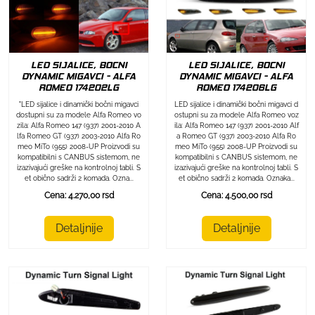
LED SIJALICE, BOCNI
LED SIJALICE, BOCNI
DYNAMIC MIGAVCI - ALFA
DYNAMIC MIGAVCI - ALFA
ROMEO 174202LG
ROMEO 174206LG
"LED sijalice i dinamički bočni migavci
LED sijalice i dinamički bočni migavci d
dostupni su za modele Alfa Romeo vo
ostupni su za modele Alfa Romeo voz
zila: Alfa Romeo 147 (937) 2001-2010 A
ila: Alfa Romeo 147 (937) 2001-2010 Alf
lfa Romeo GT (937) 2003-2010 Alfa Ro
a Romeo GT (937) 2003-2010 Alfa Ro
meo MiTo (955) 2008-UP Proizvodi su
meo MiTo (955) 2008-UP Proizvodi su
kompatibilni s CANBUS sistemom, ne
kompatibilni s CANBUS sistemom, ne
izazivajući greške na kontrolnoj tabli. S
izazivajući greške na kontrolnoj tabli. S
et obično sadrži 2 komada. Ozna...
et obično sadrži 2 komada. Oznaka...
Cena: 4.270,00 rsd
Cena: 4.500,00 rsd
Detaljnije
Detaljnije