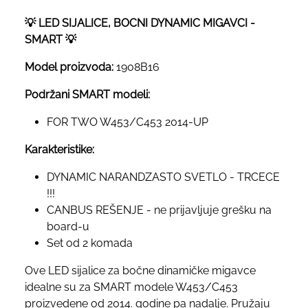
💡 LED SIJALICE, BOCNI DYNAMIC MIGAVCI -
SMART 💡
Model proizvoda:
1908B16
Podržani SMART modeli:
FOR TWO W453/C453 2014-UP
Karakteristike:
DYNAMIC NARANDZASTO SVETLO - TRCECE
!!!
CANBUS REŠENJE - ne prijavljuje grešku na
board-u
Set od 2 komada
Ove LED sijalice za bočne dinamičke migavce
idealne su za SMART modele W453/C453
proizvedene od 2014. godine pa nadalje. Pružaju