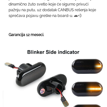
dinamično žuto svetlo koje će sigurno privući
pažnju na putu, uz dodatak CANBUS rešenja koje
sprečava pojavu greške na board-u. 🚗💨
Garancija 12 meseci.