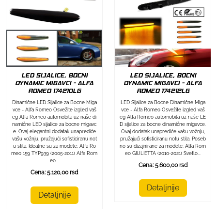
LED SIJALICE, BOCNI
LED SIJALICE, BOCNI
DYNAMIC MIGAVCI - ALFA
DYNAMIC MIGAVCI - ALFA
ROMEO 174212LG
ROMEO 174210LG
LED Sijalice za Bocne Dinamične Miga
Dinamične LED Sijalice za Bocne Miga
vce - Alfa Romeo Osvežite izgled vaš
vce - Alfa Romeo Osvežite izgled vaš
eg Alfa Romeo automobila uz naše LE
eg Alfa Romeo automobila uz naše di
D sijalice za bocne dinamične migavce.
namične LED sijalice za bocne migavc
Ovaj dodatak unaprediće vašu vožnju,
e. Ovaj elegantni dodatak unaprediće
pružajući sofisticiranu notu stila. Poseb
vašu vožnju, pružajući sofisticiranu not
no su dizajnirane za modele: Alfa Rom
u stila. Idealne su za modele: Alfa Ro
eo GIULIETTA (2010-2021) Svetlo...
meo 159 TYP939 (2005-2011) Alfa Rom
eo...
Cena: 5.600,00 rsd
Cena: 5.120,00 rsd
Detaljnije
Detaljnije