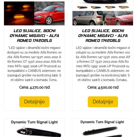
LED SIJALICE, BOCNI
LED SIJALICE, BOCNI
DYNAMIC MIGAVCI - ALFA
DYNAMIC MIGAVCI - ALFA
ROMEO 174202LG
ROMEO 174206LG
"LED sijalice i dinamički bočni migavci
LED sijalice i dinamički bočni migavci d
dostupni su za modele Alfa Romeo vo
ostupni su za modele Alfa Romeo voz
zila: Alfa Romeo 147 (937) 2001-2010 A
ila: Alfa Romeo 147 (937) 2001-2010 Alf
lfa Romeo GT (937) 2003-2010 Alfa Ro
a Romeo GT (937) 2003-2010 Alfa Ro
meo MiTo (955) 2008-UP Proizvodi su
meo MiTo (955) 2008-UP Proizvodi su
kompatibilni s CANBUS sistemom, ne
kompatibilni s CANBUS sistemom, ne
izazivajući greške na kontrolnoj tabli. S
izazivajući greške na kontrolnoj tabli. S
et obično sadrži 2 komada. Ozna...
et obično sadrži 2 komada. Oznaka...
Cena: 4.270,00 rsd
Cena: 4.500,00 rsd
Detaljnije
Detaljnije