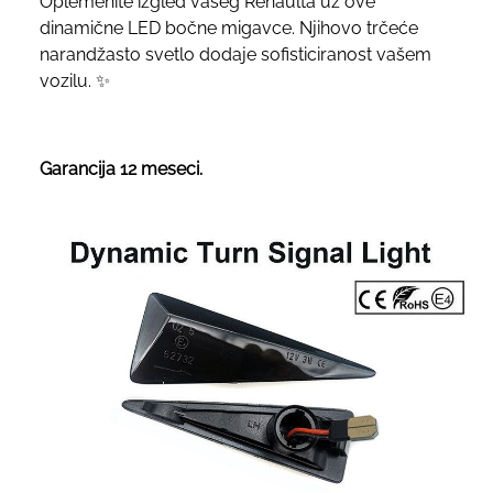
Oplemenite izgled vašeg Renaulta uz ove
dinamične LED bočne migavce. Njihovo trčeće
narandžasto svetlo dodaje sofisticiranost vašem
vozilu. ✨
Garancija 12 meseci.