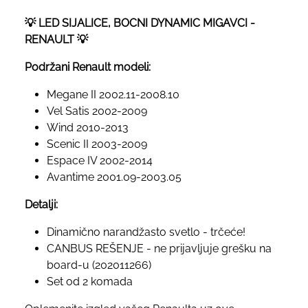
💡 LED SIJALICE, BOCNI DYNAMIC MIGAVCI -
RENAULT 💡
Podržani Renault modeli:
Megane II 2002.11-2008.10
Vel Satis 2002-2009
Wind 2010-2013
Scenic II 2003-2009
Espace IV 2002-2014
Avantime 2001.09-2003.05
Detalji:
Dinamično narandžasto svetlo - trčeće!
CANBUS REŠENJE - ne prijavljuje grešku na
board-u (202011266)
Set od 2 komada