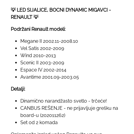
💡 LED SIJALICE, BOCNI DYNAMIC MIGAVCI -
RENAULT 💡
Podržani Renault modeli:
Megane II 2002.11-2008.10
Vel Satis 2002-2009
Wind 2010-2013
Scenic II 2003-2009
Espace IV 2002-2014
Avantime 2001.09-2003.05
Detalji:
Dinamično narandžasto svetlo - trčeće!
CANBUS REŠENJE - ne prijavljuje grešku na
board-u (202011262)
Set od 2 komada