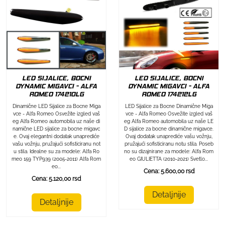
LED SIJALICE, BOCNI
LED SIJALICE, BOCNI
DYNAMIC MIGAVCI - ALFA
DYNAMIC MIGAVCI - ALFA
ROMEO 174212LG
ROMEO 174210LG
LED Sijalice za Bocne Dinamične Miga
Dinamične LED Sijalice za Bocne Miga
vce - Alfa Romeo Osvežite izgled vaš
vce - Alfa Romeo Osvežite izgled vaš
eg Alfa Romeo automobila uz naše LE
eg Alfa Romeo automobila uz naše di
D sijalice za bocne dinamične migavce.
namične LED sijalice za bocne migavc
Ovaj dodatak unaprediće vašu vožnju,
e. Ovaj elegantni dodatak unaprediće
pružajući sofisticiranu notu stila. Poseb
vašu vožnju, pružajući sofisticiranu not
no su dizajnirane za modele: Alfa Rom
u stila. Idealne su za modele: Alfa Ro
eo GIULIETTA (2010-2021) Svetlo...
meo 159 TYP939 (2005-2011) Alfa Rom
eo...
Cena: 5.600,00 rsd
Cena: 5.120,00 rsd
Detaljnije
Detaljnije