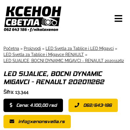
Početna
»
Proizvodi
»
LED Svetla za Tablice i LED Migavci
»
LED Svetla za Tablice i Migavce RENAULT
»
LED SIJALICE, BOCNI DYNAMIC MIGAVCI - RENAULT 202011262
LED SIJALICE, BOCNI DYNAMIC
MIGAVCI - RENAULT 202011262
Šifra: 13.344
Cena: 4.100,00 rsd
062/643-186
info@xenonsvetla.rs