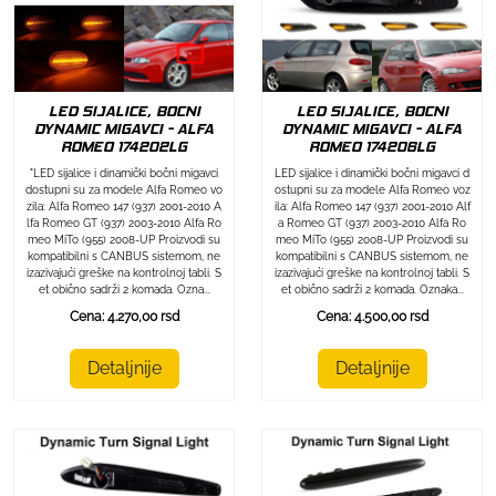
LED SIJALICE, BOCNI
LED SIJALICE, BOCNI
DYNAMIC MIGAVCI - ALFA
DYNAMIC MIGAVCI - ALFA
ROMEO 174202LG
ROMEO 174206LG
"LED sijalice i dinamički bočni migavci
LED sijalice i dinamički bočni migavci d
dostupni su za modele Alfa Romeo vo
ostupni su za modele Alfa Romeo voz
zila: Alfa Romeo 147 (937) 2001-2010 A
ila: Alfa Romeo 147 (937) 2001-2010 Alf
lfa Romeo GT (937) 2003-2010 Alfa Ro
a Romeo GT (937) 2003-2010 Alfa Ro
meo MiTo (955) 2008-UP Proizvodi su
meo MiTo (955) 2008-UP Proizvodi su
kompatibilni s CANBUS sistemom, ne
kompatibilni s CANBUS sistemom, ne
izazivajući greške na kontrolnoj tabli. S
izazivajući greške na kontrolnoj tabli. S
et obično sadrži 2 komada. Ozna...
et obično sadrži 2 komada. Oznaka...
Cena: 4.270,00 rsd
Cena: 4.500,00 rsd
Detaljnije
Detaljnije