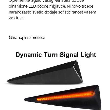
Oplemenite izgled vašeg Renaulta uz ove
dinamične LED bočne migavce. Njihovo trčeće
narandžasto svetlo dodaje sofisticiranost vašem
vozilu. ✨
Garancija 12 meseci.