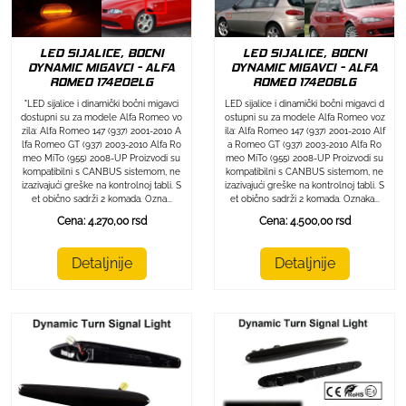
LED SIJALICE, BOCNI
LED SIJALICE, BOCNI
DYNAMIC MIGAVCI - ALFA
DYNAMIC MIGAVCI - ALFA
ROMEO 174202LG
ROMEO 174206LG
"LED sijalice i dinamički bočni migavci
LED sijalice i dinamički bočni migavci d
dostupni su za modele Alfa Romeo vo
ostupni su za modele Alfa Romeo voz
zila: Alfa Romeo 147 (937) 2001-2010 A
ila: Alfa Romeo 147 (937) 2001-2010 Alf
lfa Romeo GT (937) 2003-2010 Alfa Ro
a Romeo GT (937) 2003-2010 Alfa Ro
meo MiTo (955) 2008-UP Proizvodi su
meo MiTo (955) 2008-UP Proizvodi su
kompatibilni s CANBUS sistemom, ne
kompatibilni s CANBUS sistemom, ne
izazivajući greške na kontrolnoj tabli. S
izazivajući greške na kontrolnoj tabli. S
et obično sadrži 2 komada. Ozna...
et obično sadrži 2 komada. Oznaka...
Cena: 4.270,00 rsd
Cena: 4.500,00 rsd
Detaljnije
Detaljnije