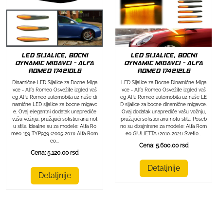
LED SIJALICE, BOCNI
LED SIJALICE, BOCNI
DYNAMIC MIGAVCI - ALFA
DYNAMIC MIGAVCI - ALFA
ROMEO 174212LG
ROMEO 174210LG
LED Sijalice za Bocne Dinamične Miga
Dinamične LED Sijalice za Bocne Miga
vce - Alfa Romeo Osvežite izgled vaš
vce - Alfa Romeo Osvežite izgled vaš
eg Alfa Romeo automobila uz naše LE
eg Alfa Romeo automobila uz naše di
D sijalice za bocne dinamične migavce.
namične LED sijalice za bocne migavc
Ovaj dodatak unaprediće vašu vožnju,
e. Ovaj elegantni dodatak unaprediće
pružajući sofisticiranu notu stila. Poseb
vašu vožnju, pružajući sofisticiranu not
no su dizajnirane za modele: Alfa Rom
u stila. Idealne su za modele: Alfa Ro
eo GIULIETTA (2010-2021) Svetlo...
meo 159 TYP939 (2005-2011) Alfa Rom
eo...
Cena: 5.600,00 rsd
Cena: 5.120,00 rsd
Detaljnije
Detaljnije