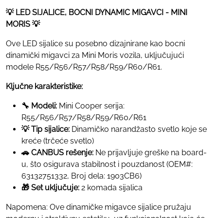
💡 LED SIJALICE, BOCNI DYNAMIC MIGAVCI - MINI
MORIS 💡
Ove LED sijalice su posebno dizajnirane kao bocni
dinamički migavci za Mini Moris vozila, uključujući
modele R55/R56/R57/R58/R59/R60/R61.
Ključne karakteristike:
🔧 Modeli:
Mini Cooper serija:
R55/R56/R57/R58/R59/R60/R61
💡 Tip sijalice:
Dinamičko narandžasto svetlo koje se
kreće (trčeće svetlo)
🚗 CANBUS rešenje:
Ne prijavljuje greške na board-
u, što osigurava stabilnost i pouzdanost (OEM#:
63132751332, Broj dela: 1903CB6)
🎁 Set uključuje:
2 komada sijalica
Napomena: Ove dinamičke migavce sijalice pružaju