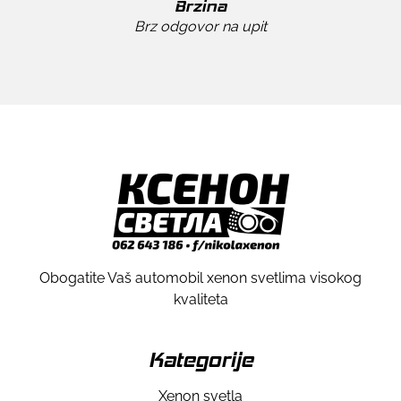
Brzina
Brz odgovor na upit
Obogatite Vaš automobil xenon svetlima visokog
kvaliteta
Kategorije
Xenon svetla