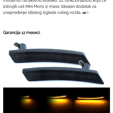
modernu i atraktivnu estetiku, uz funkcionalnost koja će
izdvojiti vaš Mini Moris iz mase. Idealan dodatak za
unapređenje stilskog izgleda vašeg vozila. 🚗✨
Garancija 12 meseci.