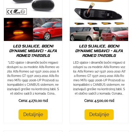
LED SIJALICE, BOCNI
LED SIJALICE, BOCNI
DYNAMIC MIGAVCI - ALFA
DYNAMIC MIGAVCI - ALFA
ROMEO 174202LG
ROMEO 174206LG
"LED sijalice i dinamički bočni migavci
LED sijalice i dinamički bočni migavci d
dostupni su za modele Alfa Romeo vo
ostupni su za modele Alfa Romeo voz
zila: Alfa Romeo 147 (937) 2001-2010 A
ila: Alfa Romeo 147 (937) 2001-2010 Alf
lfa Romeo GT (937) 2003-2010 Alfa Ro
a Romeo GT (937) 2003-2010 Alfa Ro
meo MiTo (955) 2008-UP Proizvodi su
meo MiTo (955) 2008-UP Proizvodi su
kompatibilni s CANBUS sistemom, ne
kompatibilni s CANBUS sistemom, ne
izazivajući greške na kontrolnoj tabli. S
izazivajući greške na kontrolnoj tabli. S
et obično sadrži 2 komada. Ozna...
et obično sadrži 2 komada. Oznaka...
Cena: 4.270,00 rsd
Cena: 4.500,00 rsd
Detaljnije
Detaljnije