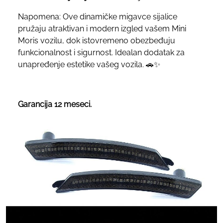
Napomena: Ove dinamičke migavce sijalice
pružaju atraktivan i modern izgled vašem Mini
Moris vozilu, dok istovremeno obezbeđuju
funkcionalnost i sigurnost. Idealan dodatak za
unapređenje estetike vašeg vozila. 🚗✨
Garancija 12 meseci.