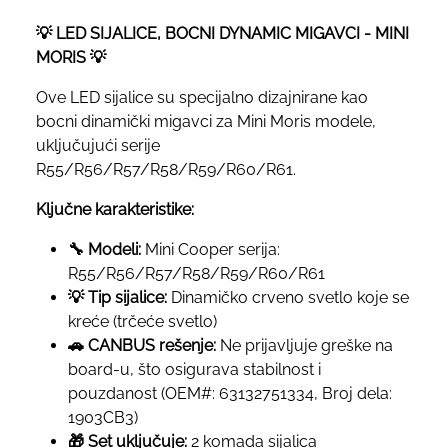
💡 LED SIJALICE, BOCNI DYNAMIC MIGAVCI - MINI
MORIS 💡
Ove LED sijalice su specijalno dizajnirane kao
bocni dinamički migavci za Mini Moris modele,
uključujući serije
R55/R56/R57/R58/R59/R60/R61.
Ključne karakteristike:
🔧 Modeli:
Mini Cooper serija:
R55/R56/R57/R58/R59/R60/R61
💡 Tip sijalice:
Dinamičko crveno svetlo koje se
kreće (trčeće svetlo)
🚗 CANBUS rešenje:
Ne prijavljuje greške na
board-u, što osigurava stabilnost i
pouzdanost (OEM#: 63132751334, Broj dela:
1903CB3)
🎁 Set uključuje:
2 komada sijalica