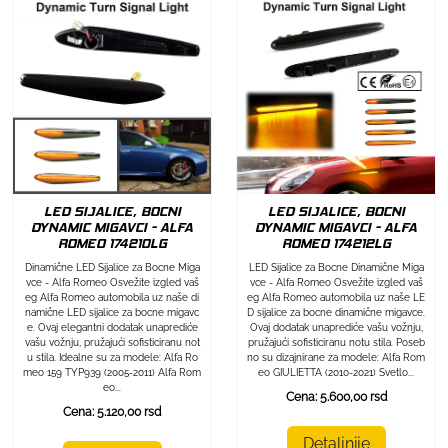
LED SIJALICE, BOCNI
LED SIJALICE, BOCNI
DYNAMIC MIGAVCI - ALFA
DYNAMIC MIGAVCI - ALFA
ROMEO 174212LG
ROMEO 174210LG
LED Sijalice za Bocne Dinamične Miga
Dinamične LED Sijalice za Bocne Miga
vce - Alfa Romeo Osvežite izgled vaš
vce - Alfa Romeo Osvežite izgled vaš
eg Alfa Romeo automobila uz naše LE
eg Alfa Romeo automobila uz naše di
D sijalice za bocne dinamične migavce.
namične LED sijalice za bocne migavc
Ovaj dodatak unaprediće vašu vožnju,
e. Ovaj elegantni dodatak unaprediće
pružajući sofisticiranu notu stila. Poseb
vašu vožnju, pružajući sofisticiranu not
no su dizajnirane za modele: Alfa Rom
u stila. Idealne su za modele: Alfa Ro
eo GIULIETTA (2010-2021) Svetlo...
meo 159 TYP939 (2005-2011) Alfa Rom
eo...
Cena: 5.600,00 rsd
Cena: 5.120,00 rsd
Detaljnije