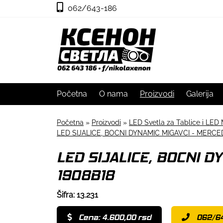
062/643-186
Početna
O nama
Proizvodi
Galerija
Početna
»
Proizvodi
»
LED Svetla za Tablice i LED 
LED SIJALICE, BOCNI DYNAMIC MIGAVCI - MERCE
LED SIJALICE, BOCNI D
1908B18
Šifra: 13.231
Cena: 4.600,00 rsd
062/6