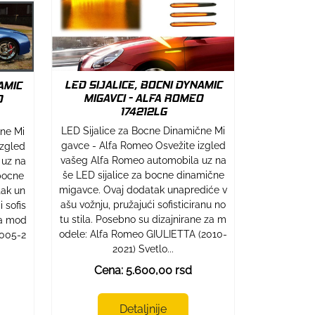
LED SIJALICE, BOCNI DYNAMIC
AMIC
MIGAVCI - ALFA ROMEO
O
174212LG
LED Sijalice za Bocne Dinamične Mi
cne Mi
gavce - Alfa Romeo Osvežite izgled
izgled
vašeg Alfa Romeo automobila uz na
 uz na
še LED sijalice za bocne dinamične
bocne
migavce. Ovaj dodatak unaprediće v
tak un
ašu vožnju, pružajući sofisticiranu no
 sofis
tu stila. Posebno su dizajnirane za m
 za mod
odele: Alfa Romeo GIULIETTA (2010-
2005-2
2021) Svetlo...
Cena: 5.600,00 rsd
Detaljnije