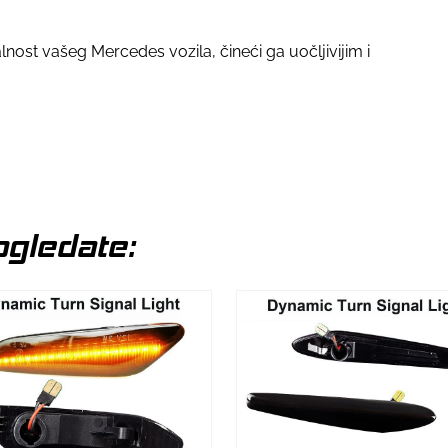
alnost vašeg Mercedes vozila, čineći ga uočljivijim i
gledate: