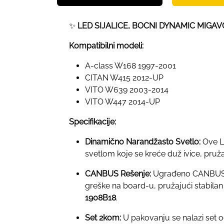
✨
LED SIJALICE, BOCNI DYNAMIC MIGAV
Kompatibilni modeli:
A-class W168 1997-2001
CITAN W415 2012-UP
VITO W639 2003-2014
VITO W447 2014-UP
Specifikacije:
Dinamično Narandžasto Svetlo:
Ove LE
svetlom koje se kreće duž ivice, pru
CANBUS Rešenje:
Ugrađeno CANBUS re
greške na board-u, pružajući stabila
1908B18
.
Set 2kom:
U pakovanju se nalazi set 