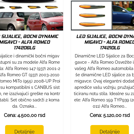
 SIJALICE, BOCNI DYNAMIC
LED SIJALICE, BOCNI DYN
MIGAVCI - ALFA ROMEO
MIGAVCI - ALFA ROME
174206LG
174210LG
ijalice i dinamički bočni migav
Dinamične LED Sijalice za Bo
stupni su za modele Alfa Rome
gavce - Alfa Romeo Osvežite 
ila: Alfa Romeo 147 (937) 2001-2
vašeg Alfa Romeo automobila
lfa Romeo GT (937) 2003-2010
še dinamične LED sijalice za 
Romeo MiTo (955) 2008-UP Proi
migavce. Ovaj elegantni doda
 su kompatibilni s CANBUS sist
aprediće vašu vožnju, pružajući
 ne izazivajući greške na kontr
ticiranu notu stila. Idealne su
 tabli. Set obično sadrži 2 koma
ele: Alfa Romeo 159 TYP939 (
da. Oznaka...
011) Alfa Romeo...
Cena: 4.500,00 rsd
Cena: 5.120,00 rsd
Detaljnije
Detaljnije