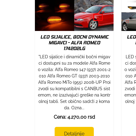
LED SIJALICE, BOCNI DYNAMIC
LED
MIGAVCI - ALFA ROMEO
174202LG
"LED sijalice i dinamički bočni migav
LED s
ci dostupni su za modele Alfa Rome
ci do
o vozila: Alfa Romeo 147 (937) 2001-2
o voz
010 Alfa Romeo GT (937) 2003-2010
010 A
Alfa Romeo MiTo (955) 2008-UP Proi
Alfa 
zvodi su kompatibilni s CANBUS sist
zvodi
emom, ne izazivajući greške na kontr
emom,
olnoj tabli. Set obično sadrži 2 koma
olnoj
da. Ozna...
Cena: 4.270,00 rsd
Detaljnije