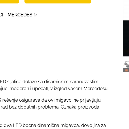
CI - MERCEDES
✨
D sijalice dolaze sa dinamičnim narandžastim
žajući moderan i upečatljiv izgled vašem Mercedesu.
šenje osigurava da ovi migavci ne prijavljuju
n rad bez dodatnih problema. Oznaka proizvoda:
od dva LED bocna dinamična migavca, dovoljna za