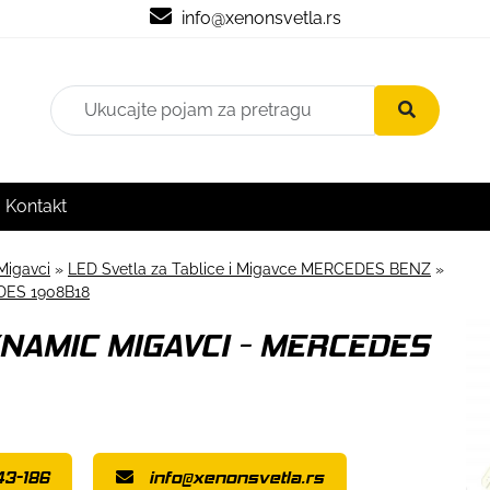
info@xenonsvetla.rs
Kontakt
Migavci
»
LED Svetla za Tablice i Migavce MERCEDES BENZ
»
DES 1908B18
YNAMIC MIGAVCI - MERCEDES
43-186
info@xenonsvetla.rs