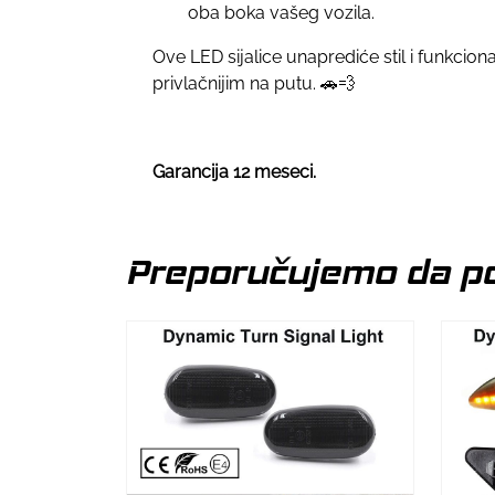
oba boka vašeg vozila.
Ove LED sijalice unaprediće stil i funkcion
privlačnijim na putu. 🚗💨
Garancija 12 meseci.
Preporučujemo da po