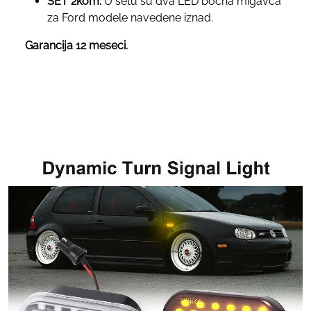
SET 2kom:
U setu su dva LED bocna migavca
za Ford modele navedene iznad.
Garancija 12 meseci.