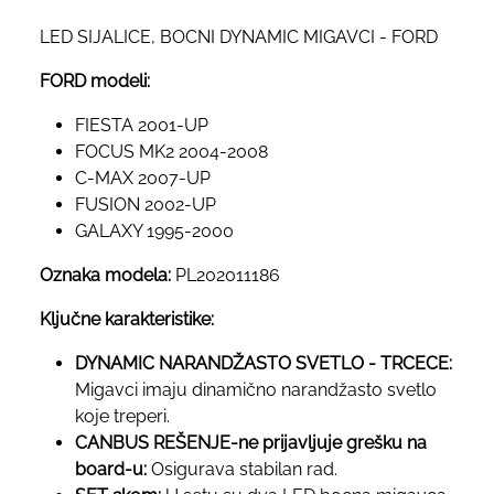
LED SIJALICE, BOCNI DYNAMIC MIGAVCI - FORD
FORD modeli:
FIESTA 2001-UP
FOCUS MK2 2004-2008
C-MAX 2007-UP
FUSION 2002-UP
GALAXY 1995-2000
Oznaka modela:
PL202011186
Ključne karakteristike:
DYNAMIC NARANDŽASTO SVETLO - TRCECE:
Migavci imaju dinamično narandžasto svetlo
koje treperi.
CANBUS REŠENJE-ne prijavljuje grešku na
board-u:
Osigurava stabilan rad.