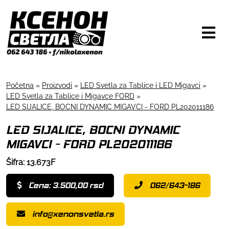
Početna
»
Proizvodi
»
LED Svetla za Tablice i LED Migavci
»
LED Svetla za Tablice i Migavce FORD
»
LED SIJALICE, BOCNI DYNAMIC MIGAVCI - FORD PL202011186
LED SIJALICE, BOCNI DYNAMIC
MIGAVCI - FORD PL202011186
Šifra: 13.673F
Cena: 3.500,00 rsd
062/643-186
info@xenonsvetla.rs