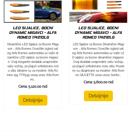
LED SIJALICE, BOCNI
LED SIJALICE, BOCNI
DYNAMIC MIGAVCI - ALFA
DYNAMIC MIGAVCI - ALFA
ROMEO 174212LG
ROMEO 174210LG
LED Sijalice za Bocne Dinamične Miga
Dinamične LED Sijalice za Bocne Miga
vce - Alfa Romeo Osvežite izgled vaš
vce - Alfa Romeo Osvežite izgled vaš
eg Alfa Romeo automobila uz naše LE
eg Alfa Romeo automobila uz naše di
D sijalice za bocne dinamične migavce.
namične LED sijalice za bocne migavc
Ovaj dodatak unaprediće vašu vožnju,
e. Ovaj elegantni dodatak unaprediće
pružajući sofisticiranu notu stila. Poseb
vašu vožnju, pružajući sofisticiranu not
no su dizajnirane za modele: Alfa Rom
u stila. Idealne su za modele: Alfa Ro
eo GIULIETTA (2010-2021) Svetlo...
meo 159 TYP939 (2005-2011) Alfa Rom
eo...
Cena: 5.600,00 rsd
Cena: 5.120,00 rsd
Detaljnije
Detaljnije