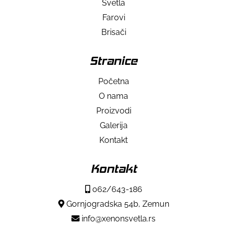
Svetla
Farovi
Brisači
Stranice
Početna
O nama
Proizvodi
Galerija
Kontakt
Kontakt
062/643-186
Gornjogradska 54b, Zemun
info@xenonsvetla.rs