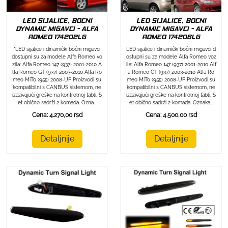
LED SIJALICE, BOCNI
LED SIJALICE, BOCNI
DYNAMIC MIGAVCI - ALFA
DYNAMIC MIGAVCI - ALFA
ROMEO 174202LG
ROMEO 174206LG
"LED sijalice i dinamički bočni migavci
LED sijalice i dinamički bočni migavci d
dostupni su za modele Alfa Romeo vo
ostupni su za modele Alfa Romeo voz
zila: Alfa Romeo 147 (937) 2001-2010 A
ila: Alfa Romeo 147 (937) 2001-2010 Alf
lfa Romeo GT (937) 2003-2010 Alfa Ro
a Romeo GT (937) 2003-2010 Alfa Ro
meo MiTo (955) 2008-UP Proizvodi su
meo MiTo (955) 2008-UP Proizvodi su
kompatibilni s CANBUS sistemom, ne
kompatibilni s CANBUS sistemom, ne
izazivajući greške na kontrolnoj tabli. S
izazivajući greške na kontrolnoj tabli. S
et obično sadrži 2 komada. Ozna...
et obično sadrži 2 komada. Oznaka...
Cena: 4.270,00 rsd
Cena: 4.500,00 rsd
Detaljnije
Detaljnije