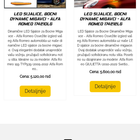
LED SIJALICE, BOCNI
LED SIJALICE, BOCNI
DYNAMIC MIGAVCI - ALFA
DYNAMIC MIGAVCI - ALFA
ROMEO 174212LG
ROMEO 174210LG
LED Sijalice za Bocne Dinamične Miga
Dinamične LED Sijalice za Bocne Miga
vce - Alfa Romeo Osvežite izgled vaš
vce - Alfa Romeo Osvežite izgled vaš
eg Alfa Romeo automobila uz naše LE
eg Alfa Romeo automobila uz naše di
D sijalice za bocne dinamične migavce.
namične LED sijalice za bocne migavc
Ovaj dodatak unaprediće vašu vožnju,
e. Ovaj elegantni dodatak unaprediće
pružajući sofisticiranu notu stila. Poseb
vašu vožnju, pružajući sofisticiranu not
no su dizajnirane za modele: Alfa Rom
u stila. Idealne su za modele: Alfa Ro
eo GIULIETTA (2010-2021) Svetlo...
meo 159 TYP939 (2005-2011) Alfa Rom
eo...
Cena: 5.600,00 rsd
Cena: 5.120,00 rsd
Detaljnije
Detaljnije