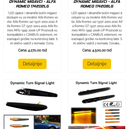
DYNAMIC MIGAVCI - ALFA
DYNAMIC MIGAVCI - ALFA
ROMEO 174202LG
ROMEO 174206LG
"LED sijalice i dinamički bočni migavci
LED sijalice i dinamički bočni migavci d
dostupni su za modele Alfa Romeo vo
ostupni su za modele Alfa Romeo voz
zila: Alfa Romeo 147 (937) 2001-2010 A
ila: Alfa Romeo 147 (937) 2001-2010 Alf
lfa Romeo GT (937) 2003-2010 Alfa Ro
a Romeo GT (937) 2003-2010 Alfa Ro
meo MiTo (955) 2008-UP Proizvodi su
meo MiTo (955) 2008-UP Proizvodi su
kompatibilni s CANBUS sistemom, ne
kompatibilni s CANBUS sistemom, ne
izazivajući greške na kontrolnoj tabli. S
izazivajući greške na kontrolnoj tabli. S
et obično sadrži 2 komada. Ozna...
et obično sadrži 2 komada. Oznaka...
Cena: 4.270,00 rsd
Cena: 4.500,00 rsd
Detaljnije
Detaljnije