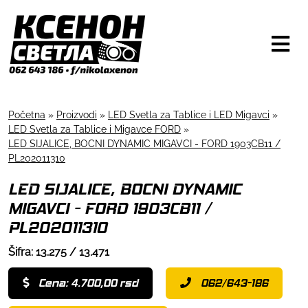
Početna
»
Proizvodi
»
LED Svetla za Tablice i LED Migavci
»
LED Svetla za Tablice i Migavce FORD
»
LED SIJALICE, BOCNI DYNAMIC MIGAVCI - FORD 1903CB11 /
PL202011310
LED SIJALICE, BOCNI DYNAMIC
MIGAVCI - FORD 1903CB11 /
PL202011310
Šifra: 13.275 / 13.471
Cena: 4.700,00 rsd
062/643-186