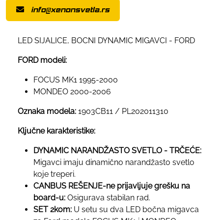
info@xenonsvetla.rs
LED SIJALICE, BOCNI DYNAMIC MIGAVCI - FORD
FORD modeli:
FOCUS MK1 1995-2000
MONDEO 2000-2006
Oznaka modela:
1903CB11 / PL202011310
Ključne karakteristike:
DYNAMIC NARANDŽASTO SVETLO - TRČEĆE:
Migavci imaju dinamično narandžasto svetlo
koje treperi.
CANBUS REŠENJE-ne prijavljuje grešku na
board-u:
Osigurava stabilan rad.
SET 2kom:
U setu su dva LED bočna migavca