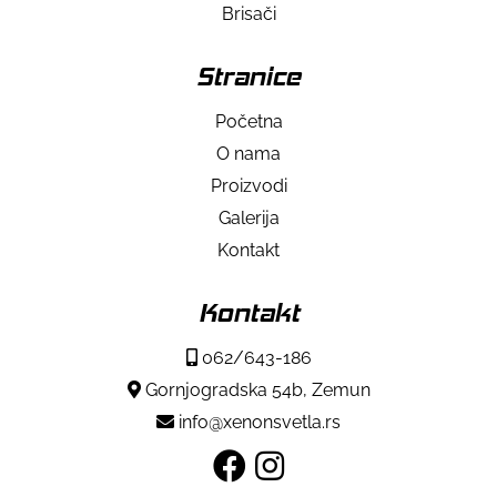
Brisači
Stranice
Početna
O nama
Proizvodi
Galerija
Kontakt
Kontakt
062/643-186
Gornjogradska 54b, Zemun
info@xenonsvetla.rs