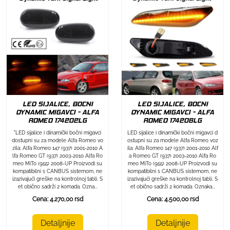
LED SIJALICE, BOCNI
LED SIJALICE, BOCNI
DYNAMIC MIGAVCI - ALFA
DYNAMIC MIGAVCI - ALFA
ROMEO 174202LG
ROMEO 174206LG
"LED sijalice i dinamički bočni migavci
LED sijalice i dinamički bočni migavci d
dostupni su za modele Alfa Romeo vo
ostupni su za modele Alfa Romeo voz
zila: Alfa Romeo 147 (937) 2001-2010 A
ila: Alfa Romeo 147 (937) 2001-2010 Alf
lfa Romeo GT (937) 2003-2010 Alfa Ro
a Romeo GT (937) 2003-2010 Alfa Ro
meo MiTo (955) 2008-UP Proizvodi su
meo MiTo (955) 2008-UP Proizvodi su
kompatibilni s CANBUS sistemom, ne
kompatibilni s CANBUS sistemom, ne
izazivajući greške na kontrolnoj tabli. S
izazivajući greške na kontrolnoj tabli. S
et obično sadrži 2 komada. Ozna...
et obično sadrži 2 komada. Oznaka...
Cena: 4.270,00 rsd
Cena: 4.500,00 rsd
Detaljnije
Detaljnije