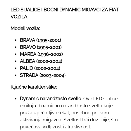
LED SIJALICE I BOCNI DYNAMIC MIGAVCI ZA FIAT
VOZILA
Modeli vozila:
BRAVA (1995-2001)
BRAVO (1995-2001)
MAREA (1996-2002)
ALBEA (2002-2004)
PALIO (2002-2004)
STRADA (2003-2004
)
Ključne karakteristike:
Dynamic narandžasto svetlo
: Ove LED sijalice
emituju dinamično narandžasto svetlo koje
pruža upečatljiv efekat, posebno prilikom
aktiviranja migavca. Svetlost trči duž linije, što
povećava vidljivost i atraktivnost.