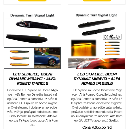
LED SIJALICE, BOCNI
LED SIJALICE, BOCNI
DYNAMIC MIGAVCI - ALFA
DYNAMIC MIGAVCI - ALFA
ROMEO 174212LG
ROMEO 174210LG
LED Sijalice za Bocne Dinamične Miga
Dinamične LED Sijalice za Bocne Miga
vce - Alfa Romeo Osvežite izgled vaš
vce - Alfa Romeo Osvežite izgled vaš
eg Alfa Romeo automobila uz naše LE
eg Alfa Romeo automobila uz naše di
D sijalice za bocne dinamične migavce.
namične LED sijalice za bocne migavc
Ovaj dodatak unaprediće vašu vožnju,
e. Ovaj elegantni dodatak unaprediće
pružajući sofisticiranu notu stila. Poseb
vašu vožnju, pružajući sofisticiranu not
no su dizajnirane za modele: Alfa Rom
u stila. Idealne su za modele: Alfa Ro
eo GIULIETTA (2010-2021) Svetlo...
meo 159 TYP939 (2005-2011) Alfa Rom
eo...
Cena: 5.600,00 rsd