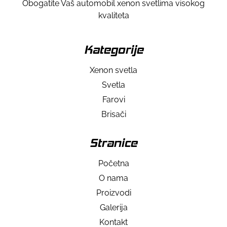
Obogatite Vaš automobil xenon svetlima visokog
kvaliteta
Kategorije
Xenon svetla
Svetla
Farovi
Brisači
Stranice
Početna
O nama
Proizvodi
Galerija
Kontakt