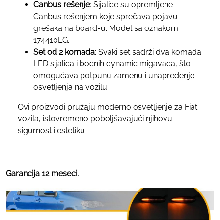
Canbus rešenje
: Sijalice su opremljene
Canbus rešenjem koje sprečava pojavu
grešaka na board-u. Model sa oznakom
174410LG.
Set od 2 komada
: Svaki set sadrži dva komada
LED sijalica i bocnih dynamic migavaca, što
omogućava potpunu zamenu i unapređenje
osvetljenja na vozilu.
Ovi proizvodi pružaju moderno osvetljenje za Fiat
vozila, istovremeno poboljšavajući njihovu
sigurnost i estetiku
Garancija 12 meseci.