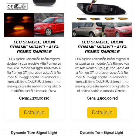
LED SIJALICE, BOCNI
LED SIJALICE, BOCNI
DYNAMIC MIGAVCI - ALFA
DYNAMIC MIGAVCI - ALFA
ROMEO 174202LG
ROMEO 174206LG
"LED sijalice i dinamički bočni migavci
LED sijalice i dinamički bočni migavci d
dostupni su za modele Alfa Romeo vo
ostupni su za modele Alfa Romeo voz
zila: Alfa Romeo 147 (937) 2001-2010 A
ila: Alfa Romeo 147 (937) 2001-2010 Alf
lfa Romeo GT (937) 2003-2010 Alfa Ro
a Romeo GT (937) 2003-2010 Alfa Ro
meo MiTo (955) 2008-UP Proizvodi su
meo MiTo (955) 2008-UP Proizvodi su
kompatibilni s CANBUS sistemom, ne
kompatibilni s CANBUS sistemom, ne
izazivajući greške na kontrolnoj tabli. S
izazivajući greške na kontrolnoj tabli. S
et obično sadrži 2 komada. Ozna...
et obično sadrži 2 komada. Oznaka...
Cena: 4.270,00 rsd
Cena: 4.500,00 rsd
Detaljnije
Detaljnije