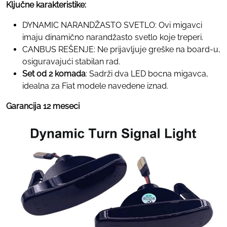
Ključne karakteristike:
DYNAMIC NARANDŽASTO SVETLO: Ovi migavci
imaju dinamično narandžasto svetlo koje treperi.
CANBUS REŠENJE: Ne prijavljuje greške na board-u,
osiguravajući stabilan rad.
Set od 2 komada
: Sadrži dva LED bocna migavca,
idealna za Fiat modele navedene iznad.
Garancija 12 meseci