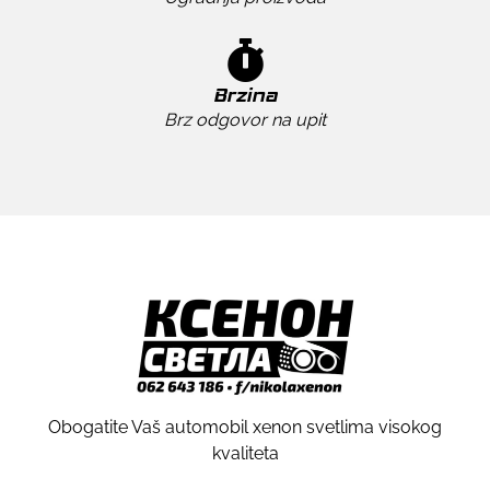
Brzina
Brz odgovor na upit
Obogatite Vaš automobil xenon svetlima visokog
kvaliteta