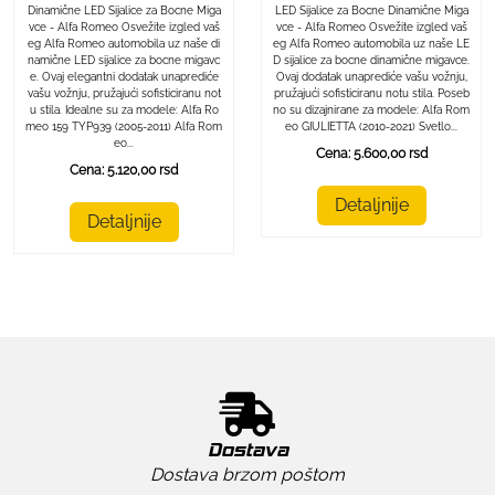
LED Sijalice za Bocne Dinamične Miga
Dinamične LED Sijalice za Bocne Miga
vce - Alfa Romeo Osvežite izgled vaš
vce - Alfa Romeo Osvežite izgled vaš
eg Alfa Romeo automobila uz naše LE
eg Alfa Romeo automobila uz naše di
D sijalice za bocne dinamične migavce.
namične LED sijalice za bocne migavc
Ovaj dodatak unaprediće vašu vožnju,
e. Ovaj elegantni dodatak unaprediće
pružajući sofisticiranu notu stila. Poseb
vašu vožnju, pružajući sofisticiranu not
no su dizajnirane za modele: Alfa Rom
u stila. Idealne su za modele: Alfa Ro
eo GIULIETTA (2010-2021) Svetlo...
meo 159 TYP939 (2005-2011) Alfa Rom
eo...
Cena: 5.600,00 rsd
Cena: 5.120,00 rsd
Detaljnije
Detaljnije
Dostava
Dostava brzom poštom