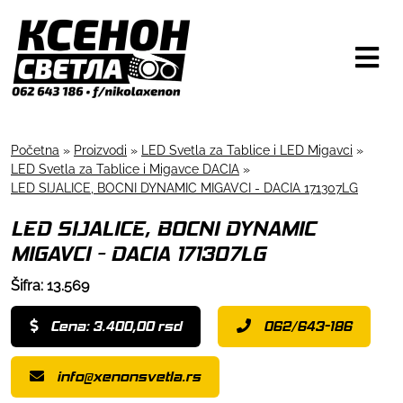
Početna
»
Proizvodi
»
LED Svetla za Tablice i LED Migavci
»
LED Svetla za Tablice i Migavce DACIA
»
LED SIJALICE, BOCNI DYNAMIC MIGAVCI - DACIA 171307LG
LED SIJALICE, BOCNI DYNAMIC
MIGAVCI - DACIA 171307LG
Šifra: 13.569
Cena: 3.400,00 rsd
062/643-186
info@xenonsvetla.rs