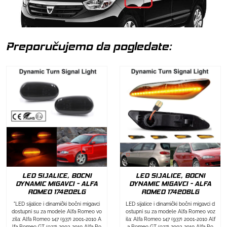
Preporučujemo da pogledate:
LED SIJALICE, BOCNI
LED SIJALICE, BOCNI
DYNAMIC MIGAVCI - ALFA
DYNAMIC MIGAVCI - ALFA
ROMEO 174202LG
ROMEO 174206LG
"LED sijalice i dinamički bočni migavci
LED sijalice i dinamički bočni migavci d
dostupni su za modele Alfa Romeo vo
ostupni su za modele Alfa Romeo voz
zila: Alfa Romeo 147 (937) 2001-2010 A
ila: Alfa Romeo 147 (937) 2001-2010 Alf
lfa Romeo GT (937) 2003-2010 Alfa Ro
a Romeo GT (937) 2003-2010 Alfa Ro