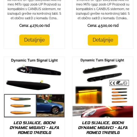
meo MiTo (955) 2008-UP Proizvodi su
meo MiTo (955) 2008-UP Proizvodi su
kompatibilni s CANBUS sistemom, ne
kompatibilni s CANBUS sistemom, ne
izazivajući greške na kontrolnoj tabli. S
izazivajući greške na kontrolnoj tabli. S
et obično sadrži 2 komada. Ozna...
et obično sadrži 2 komada. Oznaka...
Cena: 4.270,00 rsd
Cena: 4.500,00 rsd
Detaljnije
Detaljnije
LED SIJALICE, BOCNI
LED SIJALICE, BOCNI
DYNAMIC MIGAVCI - ALFA
DYNAMIC MIGAVCI - ALFA
ROMEO 174212LG
ROMEO 174210LG