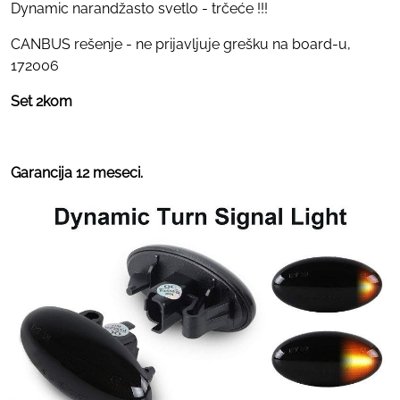
Dynamic narandžasto svetlo - trčeće !!!
CANBUS rešenje - ne prijavljuje grešku na board-u,
172006
Set 2kom
Garancija 12 meseci.