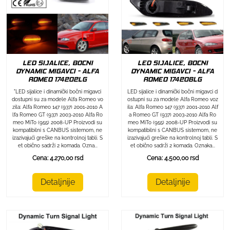
LED SIJALICE, BOCNI
LED SIJALICE, BOCNI
DYNAMIC MIGAVCI - ALFA
DYNAMIC MIGAVCI - ALFA
ROMEO 174202LG
ROMEO 174206LG
"LED sijalice i dinamički bočni migavci
LED sijalice i dinamički bočni migavci d
dostupni su za modele Alfa Romeo vo
ostupni su za modele Alfa Romeo voz
zila: Alfa Romeo 147 (937) 2001-2010 A
ila: Alfa Romeo 147 (937) 2001-2010 Alf
lfa Romeo GT (937) 2003-2010 Alfa Ro
a Romeo GT (937) 2003-2010 Alfa Ro
meo MiTo (955) 2008-UP Proizvodi su
meo MiTo (955) 2008-UP Proizvodi su
kompatibilni s CANBUS sistemom, ne
kompatibilni s CANBUS sistemom, ne
izazivajući greške na kontrolnoj tabli. S
izazivajući greške na kontrolnoj tabli. S
et obično sadrži 2 komada. Ozna...
et obično sadrži 2 komada. Oznaka...
Cena: 4.270,00 rsd
Cena: 4.500,00 rsd
Detaljnije
Detaljnije