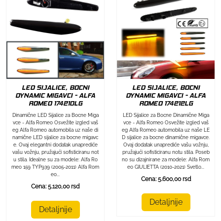
LED SIJALICE, BOCNI
LED SIJALICE, BOCNI
DYNAMIC MIGAVCI - ALFA
DYNAMIC MIGAVCI - ALFA
ROMEO 174212LG
ROMEO 174210LG
LED Sijalice za Bocne Dinamične Miga
Dinamične LED Sijalice za Bocne Miga
vce - Alfa Romeo Osvežite izgled vaš
vce - Alfa Romeo Osvežite izgled vaš
eg Alfa Romeo automobila uz naše LE
eg Alfa Romeo automobila uz naše di
D sijalice za bocne dinamične migavce.
namične LED sijalice za bocne migavc
Ovaj dodatak unaprediće vašu vožnju,
e. Ovaj elegantni dodatak unaprediće
pružajući sofisticiranu notu stila. Poseb
vašu vožnju, pružajući sofisticiranu not
no su dizajnirane za modele: Alfa Rom
u stila. Idealne su za modele: Alfa Ro
eo GIULIETTA (2010-2021) Svetlo...
meo 159 TYP939 (2005-2011) Alfa Rom
eo...
Cena: 5.600,00 rsd
Cena: 5.120,00 rsd
Detaljnije
Detaljnije