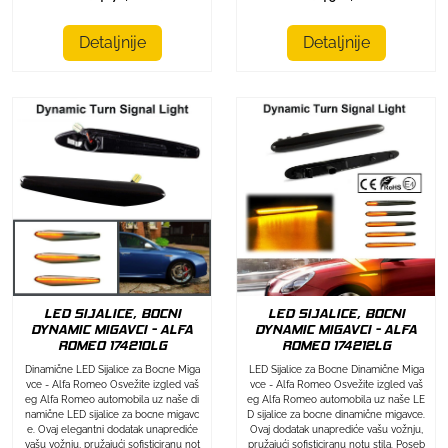
Detaljnije
Detaljnije
LED SIJALICE, BOCNI
LED SIJALICE, BOCNI
DYNAMIC MIGAVCI - ALFA
DYNAMIC MIGAVCI - ALFA
ROMEO 174212LG
ROMEO 174210LG
LED Sijalice za Bocne Dinamične Miga
Dinamične LED Sijalice za Bocne Miga
vce - Alfa Romeo Osvežite izgled vaš
vce - Alfa Romeo Osvežite izgled vaš
eg Alfa Romeo automobila uz naše LE
eg Alfa Romeo automobila uz naše di
D sijalice za bocne dinamične migavce.
namične LED sijalice za bocne migavc
Ovaj dodatak unaprediće vašu vožnju,
e. Ovaj elegantni dodatak unaprediće
pružajući sofisticiranu notu stila. Poseb
vašu vožnju, pružajući sofisticiranu not