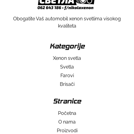
Obogatite Vaš automobil xenon svetlima visokog
kvaliteta
Kategorije
Xenon svetla
Svetla
Farovi
Brisači
Stranice
Početna
O nama
Proizvodi