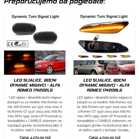
Preporučujemo da pogledate:
LED SIJALICE, BOCNI
LED SIJALICE, BOCNI
DYNAMIC MIGAVCI - ALFA
DYNAMIC MIGAVCI - ALFA
ROMEO 174202LG
ROMEO 174206LG
"LED sijalice i dinamički bočni migavci
LED sijalice i dinamički bočni migavci d
dostupni su za modele Alfa Romeo vo
ostupni su za modele Alfa Romeo voz
zila: Alfa Romeo 147 (937) 2001-2010 A
ila: Alfa Romeo 147 (937) 2001-2010 Alf
lfa Romeo GT (937) 2003-2010 Alfa Ro
a Romeo GT (937) 2003-2010 Alfa Ro
meo MiTo (955) 2008-UP Proizvodi su
meo MiTo (955) 2008-UP Proizvodi su
kompatibilni s CANBUS sistemom, ne
kompatibilni s CANBUS sistemom, ne
izazivajući greške na kontrolnoj tabli. S
izazivajući greške na kontrolnoj tabli. S
et obično sadrži 2 komada. Ozna...
et obično sadrži 2 komada. Oznaka...
Cena: 4.270,00 rsd
Cena: 4.500,00 rsd