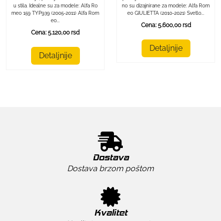
no su dizajnirane za modele: Alfa Rom
u stila. Idealne su za modele: Alfa Ro
eo GIULIETTA (2010-2021) Svetlo...
meo 159 TYP939 (2005-2011) Alfa Rom
eo...
Cena: 5.600,00 rsd
Cena: 5.120,00 rsd
Detaljnije
Detaljnije
Dostava
Dostava brzom poštom
Kvalitet