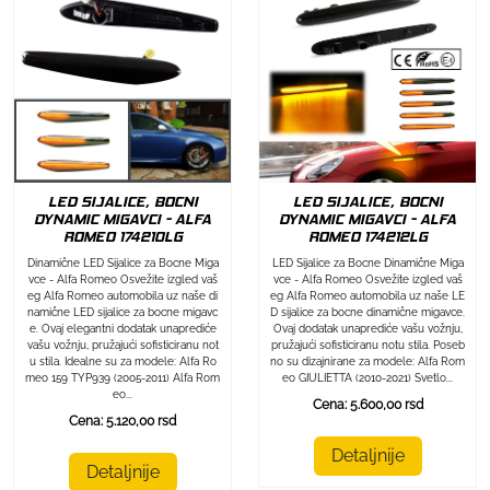
LED SIJALICE, BOCNI
LED SIJALICE, BOCNI
DYNAMIC MIGAVCI - ALFA
DYNAMIC MIGAVCI - ALFA
ROMEO 174212LG
ROMEO 174210LG
LED Sijalice za Bocne Dinamične Miga
Dinamične LED Sijalice za Bocne Miga
vce - Alfa Romeo Osvežite izgled vaš
vce - Alfa Romeo Osvežite izgled vaš
eg Alfa Romeo automobila uz naše LE
eg Alfa Romeo automobila uz naše di
D sijalice za bocne dinamične migavce.
namične LED sijalice za bocne migavc
Ovaj dodatak unaprediće vašu vožnju,
e. Ovaj elegantni dodatak unaprediće
pružajući sofisticiranu notu stila. Poseb
vašu vožnju, pružajući sofisticiranu not
no su dizajnirane za modele: Alfa Rom
u stila. Idealne su za modele: Alfa Ro
eo GIULIETTA (2010-2021) Svetlo...
meo 159 TYP939 (2005-2011) Alfa Rom
eo...
Cena: 5.600,00 rsd
Cena: 5.120,00 rsd
Detaljnije
Detaljnije