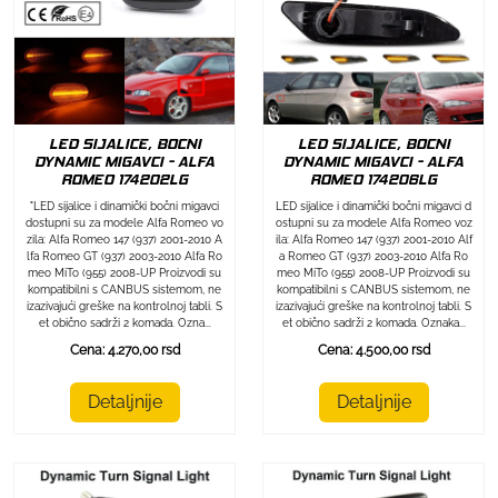
LED SIJALICE, BOCNI
LED SIJALICE, BOCNI
DYNAMIC MIGAVCI - ALFA
DYNAMIC MIGAVCI - ALFA
ROMEO 174202LG
ROMEO 174206LG
"LED sijalice i dinamički bočni migavci
LED sijalice i dinamički bočni migavci d
dostupni su za modele Alfa Romeo vo
ostupni su za modele Alfa Romeo voz
zila: Alfa Romeo 147 (937) 2001-2010 A
ila: Alfa Romeo 147 (937) 2001-2010 Alf
lfa Romeo GT (937) 2003-2010 Alfa Ro
a Romeo GT (937) 2003-2010 Alfa Ro
meo MiTo (955) 2008-UP Proizvodi su
meo MiTo (955) 2008-UP Proizvodi su
kompatibilni s CANBUS sistemom, ne
kompatibilni s CANBUS sistemom, ne
izazivajući greške na kontrolnoj tabli. S
izazivajući greške na kontrolnoj tabli. S
et obično sadrži 2 komada. Ozna...
et obično sadrži 2 komada. Oznaka...
Cena: 4.270,00 rsd
Cena: 4.500,00 rsd
Detaljnije
Detaljnije