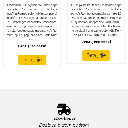
LED Sijalice za Bocne Dinamične Miga
Dinamične LED Sijalice za Bocne Miga
vce - Alfa Romeo Osvežite izgled vaš
vce - Alfa Romeo Osvežite izgled vaš
eg Alfa Romeo automobila uz naše LE
eg Alfa Romeo automobila uz naše di
D sijalice za bocne dinamične migavce.
namične LED sijalice za bocne migavc
Ovaj dodatak unaprediće vašu vožnju,
e. Ovaj elegantni dodatak unaprediće
pružajući sofisticiranu notu stila. Poseb
vašu vožnju, pružajući sofisticiranu not
no su dizajnirane za modele: Alfa Rom
u stila. Idealne su za modele: Alfa Ro
eo GIULIETTA (2010-2021) Svetlo...
meo 159 TYP939 (2005-2011) Alfa Rom
eo...
Cena: 5.600,00 rsd
Cena: 5.120,00 rsd
Detaljnije
Detaljnije
Dostava
Dostava brzom poštom