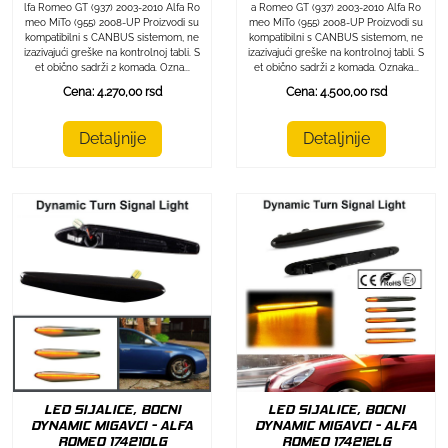
lfa Romeo GT (937) 2003-2010 Alfa Ro
a Romeo GT (937) 2003-2010 Alfa Ro
meo MiTo (955) 2008-UP Proizvodi su
meo MiTo (955) 2008-UP Proizvodi su
kompatibilni s CANBUS sistemom, ne
kompatibilni s CANBUS sistemom, ne
izazivajući greške na kontrolnoj tabli. S
izazivajući greške na kontrolnoj tabli. S
et obično sadrži 2 komada. Ozna...
et obično sadrži 2 komada. Oznaka...
Cena: 4.270,00 rsd
Cena: 4.500,00 rsd
Detaljnije
Detaljnije
LED SIJALICE, BOCNI
LED SIJALICE, BOCNI
DYNAMIC MIGAVCI - ALFA
DYNAMIC MIGAVCI - ALFA
ROMEO 174212LG
ROMEO 174210LG