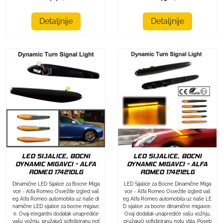
Detaljnije
Detaljnije
LED SIJALICE, BOCNI
LED SIJALICE, BOCNI
DYNAMIC MIGAVCI - ALFA
DYNAMIC MIGAVCI - ALFA
ROMEO 174212LG
ROMEO 174210LG
LED Sijalice za Bocne Dinamične Miga
Dinamične LED Sijalice za Bocne Miga
vce - Alfa Romeo Osvežite izgled vaš
vce - Alfa Romeo Osvežite izgled vaš
eg Alfa Romeo automobila uz naše LE
eg Alfa Romeo automobila uz naše di
D sijalice za bocne dinamične migavce.
namične LED sijalice za bocne migavc
Ovaj dodatak unaprediće vašu vožnju,
e. Ovaj elegantni dodatak unaprediće
pružajući sofisticiranu notu stila. Poseb
vašu vožnju, pružajući sofisticiranu not