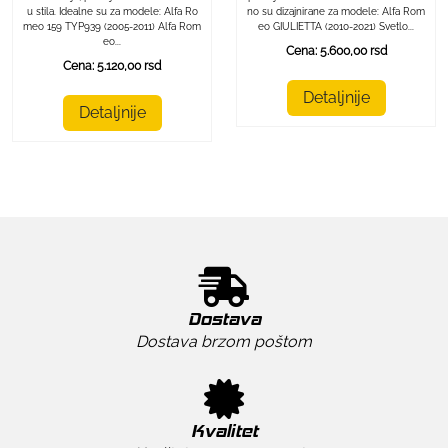
no su dizajnirane za modele: Alfa Rom
u stila. Idealne su za modele: Alfa Ro
eo GIULIETTA (2010-2021) Svetlo...
meo 159 TYP939 (2005-2011) Alfa Rom
eo...
Cena: 5.600,00 rsd
Cena: 5.120,00 rsd
Detaljnije
Detaljnije
Dostava
Dostava brzom poštom
Kvalitet