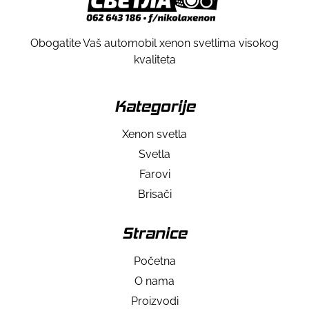
Obogatite Vaš automobil xenon svetlima visokog
kvaliteta
Kategorije
Xenon svetla
Svetla
Farovi
Brisači
Stranice
Početna
O nama
Proizvodi