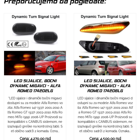
Preporučujemo da pogledate:
LED SIJALICE, BOCNI
LED SIJALICE, BOCNI
DYNAMIC MIGAVCI - ALFA
DYNAMIC MIGAVCI - ALFA
ROMEO 174202LG
ROMEO 174206LG
"LED sijalice i dinamički bočni migavci
LED sijalice i dinamički bočni migavci d
dostupni su za modele Alfa Romeo vo
ostupni su za modele Alfa Romeo voz
zila: Alfa Romeo 147 (937) 2001-2010 A
ila: Alfa Romeo 147 (937) 2001-2010 Alf
lfa Romeo GT (937) 2003-2010 Alfa Ro
a Romeo GT (937) 2003-2010 Alfa Ro
meo MiTo (955) 2008-UP Proizvodi su
meo MiTo (955) 2008-UP Proizvodi su
kompatibilni s CANBUS sistemom, ne
kompatibilni s CANBUS sistemom, ne
izazivajući greške na kontrolnoj tabli. S
izazivajući greške na kontrolnoj tabli. S
et obično sadrži 2 komada. Ozna...
et obično sadrži 2 komada. Oznaka...
Cena: 4.270,00 rsd
Cena: 4.500,00 rsd