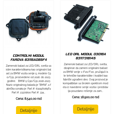
LED DRL MODUL 03O16A
CONTROLNI MODUL
63117316145
FAROVA 63115A085F4
Zamenski ballast za LED/DRL svetla,
Zamenski balast za LED/DRL svetla sa
dizajniran da zameni originalni ballast
istim karakteristikama kao originalni bal
za BMW serije 1 (F20/F21), pružajući is
ast za BMW vozila serije 5, modele G3
te tehničke karakteristike i kvalitet kao
0/G31, proizvedene od 2016. do 2023.
fabrički ugrađeni deo. Ovaj proizvod je
godine. BMW 5 G30/G31 2016-2023
kompatibilan sa širokim spektrom mod
Naziv originalnog balasta je "BMW", a f
ela iz navedene serije vozila i predstav
abrička oznaka je: Part #: 63115A085F4
lja pouzdano rešenje za zam...
Part #: 23371800 Part #: 334...
Cena: 18.900,00 rsd
Cena: 8.540,00 rsd
Detaljnije
Detaljnije