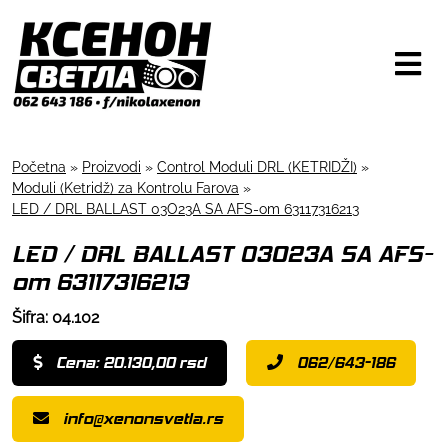
Početna
»
Proizvodi
»
Control Moduli DRL (KETRIDŽI)
»
Moduli (Ketridž) za Kontrolu Farova
»
LED / DRL BALLAST 03O23A SA AFS-om 63117316213
LED / DRL BALLAST 03O23A SA AFS-
om 63117316213
Šifra: 04.102
Cena: 20.130,00 rsd
062/643-186
info@xenonsvetla.rs