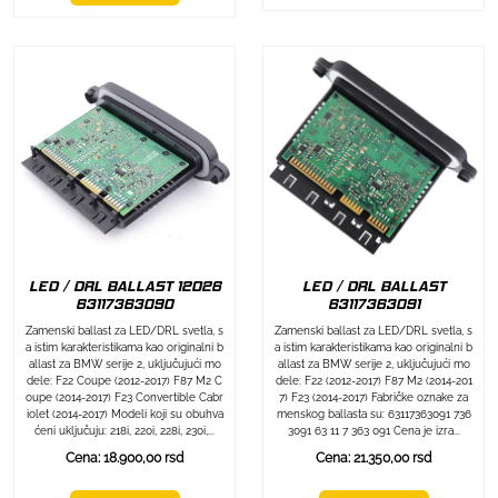
LED / DRL BALLAST 12O26
LED / DRL BALLAST
63117363090
63117363091
Zamenski ballast za LED/DRL svetla, s
Zamenski ballast za LED/DRL svetla, s
a istim karakteristikama kao originalni b
a istim karakteristikama kao originalni b
allast za BMW serije 2, uključujući mo
allast za BMW serije 2, uključujući mo
dele: F22 Coupe (2012-2017) F87 M2 C
dele: F22 (2012-2017) F87 M2 (2014-201
oupe (2014-2017) F23 Convertible Cabr
7) F23 (2014-2017) Fabričke oznake za
iolet (2014-2017) Modeli koji su obuhva
menskog ballasta su: 63117363091 736
ćeni uključuju: 218i, 220i, 228i, 230i,...
3091 63 11 7 363 091 Cena je izra...
Cena: 18.900,00 rsd
Cena: 21.350,00 rsd