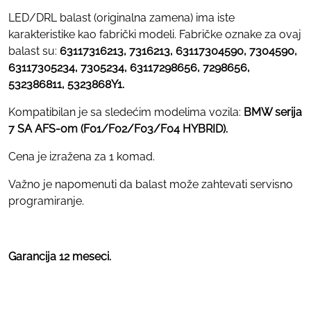
LED/DRL balast (originalna zamena) ima iste
karakteristike kao fabrički modeli. Fabričke oznake za ovaj
balast su:
63117316213, 7316213, 63117304590, 7304590,
63117305234, 7305234, 63117298656, 7298656,
532386811, 5323868Y1.
Kompatibilan je sa sledećim modelima vozila:
BMW serija
7 SA AFS-om (F01/F02/F03/F04 HYBRID).
Cena je izražena za 1 komad.
Važno je napomenuti da balast može zahtevati servisno
programiranje.
Garancija 12 meseci.