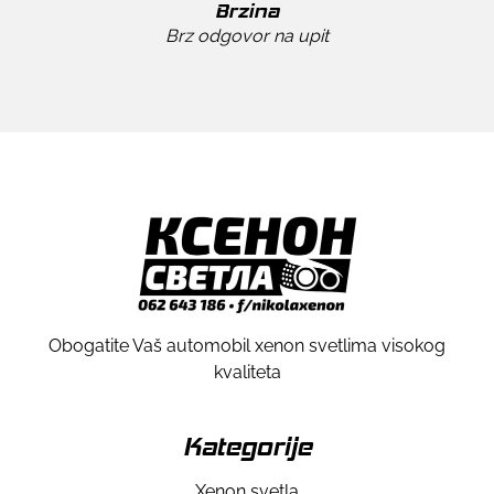
Brzina
Brz odgovor na upit
Obogatite Vaš automobil xenon svetlima visokog
kvaliteta
Kategorije
Xenon svetla