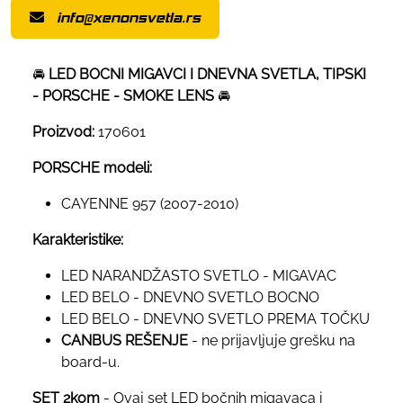
info@xenonsvetla.rs
🚘
LED BOCNI MIGAVCI I DNEVNA SVETLA, TIPSKI
- PORSCHE - SMOKE LENS
🚘
Proizvod:
170601
PORSCHE modeli:
CAYENNE 957 (2007-2010)
Karakteristike:
LED NARANDŽASTO SVETLO - MIGAVAC
LED BELO - DNEVNO SVETLO BOCNO
LED BELO - DNEVNO SVETLO PREMA TOČKU
CANBUS REŠENJE
- ne prijavljuje grešku na
board-u.
SET 2kom
- Ovaj set LED bočnih migavaca i