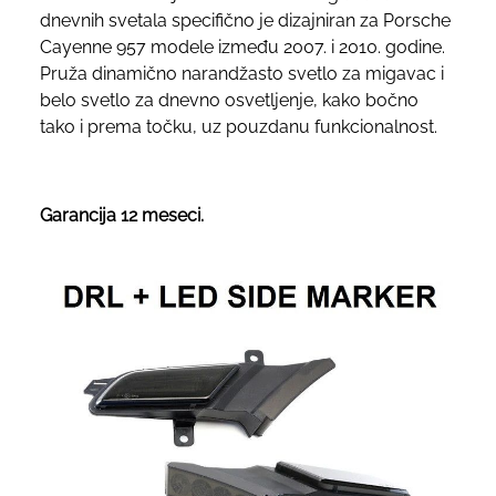
dnevnih svetala specifično je dizajniran za Porsche
Cayenne 957 modele između 2007. i 2010. godine.
Pruža dinamično narandžasto svetlo za migavac i
belo svetlo za dnevno osvetljenje, kako bočno
tako i prema točku, uz pouzdanu funkcionalnost.
Garancija 12 meseci.