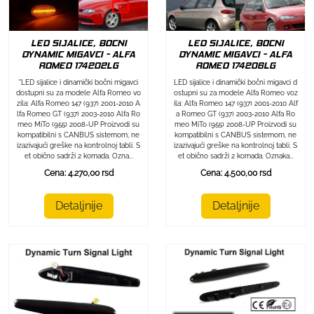
LED SIJALICE, BOCNI
LED SIJALICE, BOCNI
DYNAMIC MIGAVCI - ALFA
DYNAMIC MIGAVCI - ALFA
ROMEO 174202LG
ROMEO 174206LG
"LED sijalice i dinamički bočni migavci
LED sijalice i dinamički bočni migavci d
dostupni su za modele Alfa Romeo vo
ostupni su za modele Alfa Romeo voz
zila: Alfa Romeo 147 (937) 2001-2010 A
ila: Alfa Romeo 147 (937) 2001-2010 Alf
lfa Romeo GT (937) 2003-2010 Alfa Ro
a Romeo GT (937) 2003-2010 Alfa Ro
meo MiTo (955) 2008-UP Proizvodi su
meo MiTo (955) 2008-UP Proizvodi su
kompatibilni s CANBUS sistemom, ne
kompatibilni s CANBUS sistemom, ne
izazivajući greške na kontrolnoj tabli. S
izazivajući greške na kontrolnoj tabli. S
et obično sadrži 2 komada. Ozna...
et obično sadrži 2 komada. Oznaka...
Cena: 4.270,00 rsd
Cena: 4.500,00 rsd
Detaljnije
Detaljnije