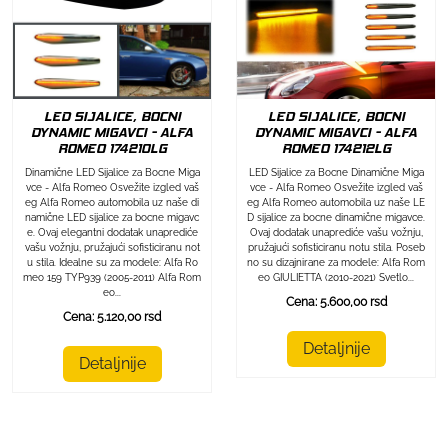
LED SIJALICE, BOCNI
LED SIJALICE, BOCNI
DYNAMIC MIGAVCI - ALFA
DYNAMIC MIGAVCI - ALFA
ROMEO 174212LG
ROMEO 174210LG
LED Sijalice za Bocne Dinamične Miga
Dinamične LED Sijalice za Bocne Miga
vce - Alfa Romeo Osvežite izgled vaš
vce - Alfa Romeo Osvežite izgled vaš
eg Alfa Romeo automobila uz naše LE
eg Alfa Romeo automobila uz naše di
D sijalice za bocne dinamične migavce.
namične LED sijalice za bocne migavc
Ovaj dodatak unaprediće vašu vožnju,
e. Ovaj elegantni dodatak unaprediće
pružajući sofisticiranu notu stila. Poseb
vašu vožnju, pružajući sofisticiranu not
no su dizajnirane za modele: Alfa Rom
u stila. Idealne su za modele: Alfa Ro
eo GIULIETTA (2010-2021) Svetlo...
meo 159 TYP939 (2005-2011) Alfa Rom
eo...
Cena: 5.600,00 rsd
Cena: 5.120,00 rsd
Detaljnije
Detaljnije