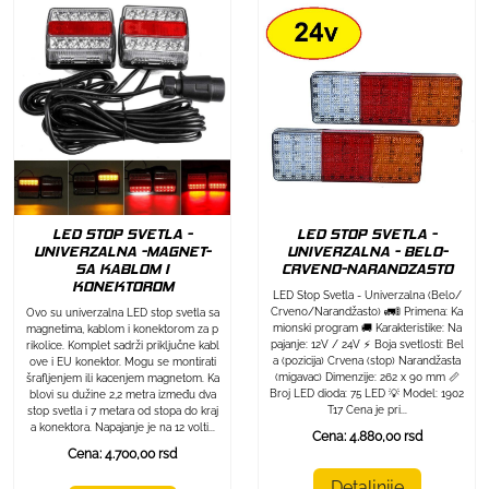
LED STOP SVETLA -
LED STOP SVETLA -
UNIVERZALNA -MAGNET-
UNIVERZALNA - BELO-
SA KABLOM I
CRVENO-NARANDZASTO
KONEKTOROM
LED Stop Svetla - Univerzalna (Belo/
Crveno/Narandžasto) 🚛🚦 Primena: Ka
Ovo su univerzalna LED stop svetla sa
mionski program 🚚 Karakteristike: Na
magnetima, kablom i konektorom za p
pajanje: 12V / 24V ⚡ Boja svetlosti: Bel
rikolice. Komplet sadrži priključne kabl
a (pozicija) Crvena (stop) Narandžasta
ove i EU konektor. Mogu se montirati
(migavac) Dimenzije: 262 x 90 mm 📏
šrafljenjem ili kacenjem magnetom. Ka
Broj LED dioda: 75 LED 💡 Model: 1902
blovi su dužine 2,2 metra između dva
T17 Cena je pri...
stop svetla i 7 metara od stopa do kraj
a konektora. Napajanje je na 12 volti...
Cena: 4.880,00 rsd
Cena: 4.700,00 rsd
Detaljnije