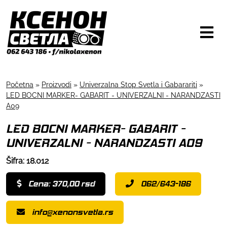
Početna
»
Proizvodi
»
Univerzalna Stop Svetla i Gabarariti
»
LED BOCNI MARKER- GABARIT - UNIVERZALNI - NARANDZASTI
A09
LED BOCNI MARKER- GABARIT -
UNIVERZALNI - NARANDZASTI A09
Šifra: 18.012
Cena: 370,00 rsd
062/643-186
info@xenonsvetla.rs