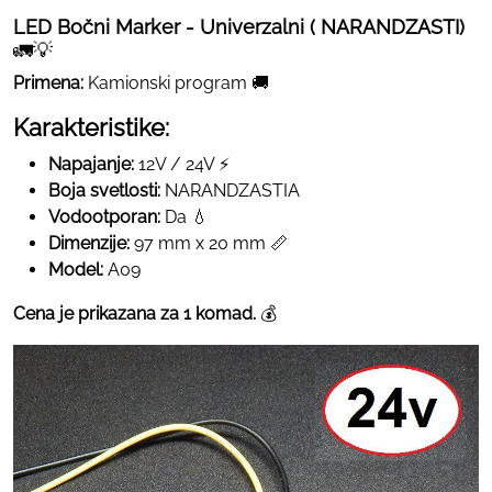
LED Bočni Marker - Univerzalni ( NARANDZASTI)
🚛💡
Primena:
Kamionski program 🚚
Karakteristike:
Napajanje:
12V / 24V ⚡
Boja svetlosti:
NARANDZASTIA
Vodootporan:
Da 💧
Dimenzije:
97 mm x 20 mm 📏
Model:
A09
Cena je prikazana za 1 komad.
💰