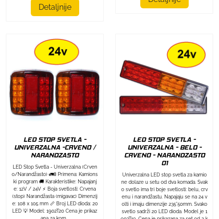
Detaljnije
LED STOP SVETLA -
LED STOP SVETLA -
UNIVERZALNA -CRVENO /
UNIVERZALNA - BELO -
NARANDZASTO
CRVENO - NARANDZASTO
01
LED Stop Svetla - Univerzalna (Crven
o/Narandžasto) 🚛🚦 Primena: Kamions
Univerzalna LED stop svetla za kamio
ki program 🚚 Karakteristike: Napajanj
ne dolaze u setu od dva komada. Svak
e: 12V / 24V ⚡ Boja svetlosti: Crvena
o svetlo ima tri boje svetlosti: belu, crv
(stop) Narandžasta (migavac) Dimenzij
enu i narandžastu. Napajaju se na 24 v
e: 108 x 105 mm 📏 Broj LED dioda: 20
olti i imaju dimenzije 235*50mm. Svako
LED 💡 Model: 1902T20 Cena je prikaz
svetlo sadrži 20 LED dioda. Model je 1
ana za kom...
902T19. Cena je prikazana za set od 2 k