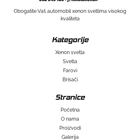
Obogatite Vaš automobil xenon svetlima visokog
kvaliteta
Kategorije
Xenon svetla
Svetla
Farovi
Brisači
Stranice
Početna
O nama
Proizvodi
Galerija