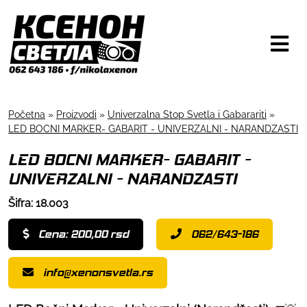
Početna
»
Proizvodi
»
Univerzalna Stop Svetla i Gabarariti
»
LED BOCNI MARKER- GABARIT - UNIVERZALNI - NARANDZASTI
LED BOCNI MARKER- GABARIT -
UNIVERZALNI - NARANDZASTI
Šifra: 18.003
Cena: 200,00 rsd
062/643-186
info@xenonsvetla.rs