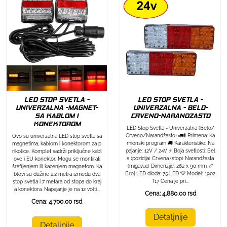
LED STOP SVETLA -
LED STOP SVETLA -
UNIVERZALNA -MAGNET-
UNIVERZALNA - BELO-
SA KABLOM I
CRVENO-NARANDZASTO
KONEKTOROM
LED Stop Svetla - Univerzalna (Belo/
Crveno/Narandžasto) 🚛🚦 Primena: Ka
Ovo su univerzalna LED stop svetla sa
mionski program 🚚 Karakteristike: Na
magnetima, kablom i konektorom za p
pajanje: 12V / 24V ⚡ Boja svetlosti: Bel
rikolice. Komplet sadrži priključne kabl
a (pozicija) Crvena (stop) Narandžasta
ove i EU konektor. Mogu se montirati
(migavac) Dimenzije: 262 x 90 mm 📏
šrafljenjem ili kacenjem magnetom. Ka
Broj LED dioda: 75 LED 💡 Model: 1902
blovi su dužine 2,2 metra između dva
T17 Cena je pri...
stop svetla i 7 metara od stopa do kraj
a konektora. Napajanje je na 12 volti...
Cena: 4.880,00 rsd
Cena: 4.700,00 rsd
Detaljnije
Detaljnije