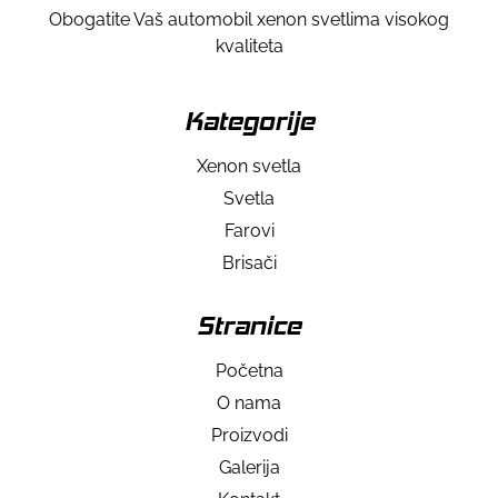
Obogatite Vaš automobil xenon svetlima visokog
kvaliteta
Kategorije
Xenon svetla
Svetla
Farovi
Brisači
Stranice
Početna
O nama
Proizvodi
Galerija