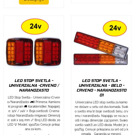
LED STOP SVETLA -
LED STOP SVETLA -
UNIVERZALNA -CRVENO /
UNIVERZALNA - BELO -
NARANDZASTO
CRVENO - NARANDZASTO
01
LED Stop Svetla - Univerzalna (Crven
o/Narandžasto) 🚛🚦 Primena: Kamions
Univerzalna LED stop svetla za kamio
ki program 🚚 Karakteristike: Napajanj
ne dolaze u setu od dva komada. Svak
e: 12V / 24V ⚡ Boja svetlosti: Crvena
o svetlo ima tri boje svetlosti: belu, crv
(stop) Narandžasta (migavac) Dimenzij
enu i narandžastu. Napajaju se na 24 v
e: 108 x 105 mm 📏 Broj LED dioda: 20
olti i imaju dimenzije 235*50mm. Svako
LED 💡 Model: 1902T20 Cena je prikaz
svetlo sadrži 20 LED dioda. Model je 1
ana za kom...
902T19. Cena je prikazana za set od 2 k
omada. Garancija 12 meseci.