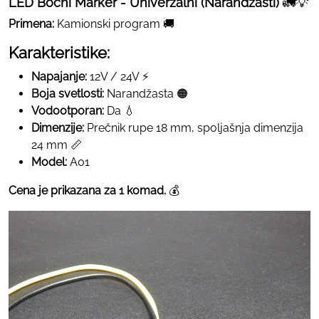
LED Bočni Marker - Univerzalni (Narandžasti)
🚛💡
Primena:
Kamionski program 🚚
Karakteristike:
Napajanje:
12V / 24V ⚡
Boja svetlosti:
Narandžasta 🟠
Vodootporan:
Da 💧
Dimenzije:
Prečnik rupe 18 mm, spoljašnja dimenzija
24 mm 📏
Model:
A01
Cena je prikazana za 1 komad.
💰