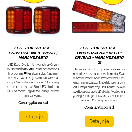
LED STOP SVETLA -
LED STOP SVETLA -
UNIVERZALNA -CRVENO /
UNIVERZALNA - BELO -
NARANDZASTO
CRVENO - NARANDZASTO
01
LED Stop Svetla - Univerzalna (Crven
o/Narandžasto) 🚛🚦 Primena: Kamions
Univerzalna LED stop svetla za kamio
ki program 🚚 Karakteristike: Napajanj
ne dolaze u setu od dva komada. Svak
e: 12V / 24V ⚡ Boja svetlosti: Crvena
o svetlo ima tri boje svetlosti: belu, crv
(stop) Narandžasta (migavac) Dimenzij
enu i narandžastu. Napajaju se na 24 v
e: 108 x 105 mm 📏 Broj LED dioda: 20
olti i imaju dimenzije 235*50mm. Svako
LED 💡 Model: 1902T20 Cena je prikaz
svetlo sadrži 20 LED dioda. Model je 1
ana za kom...
902T19. Cena je prikazana za set od 2 k
omada. Garancija 12 meseci.
Cena: 3.960,00 rsd
Cena: 2.950,00 rsd
Detaljnije
Detaljnije