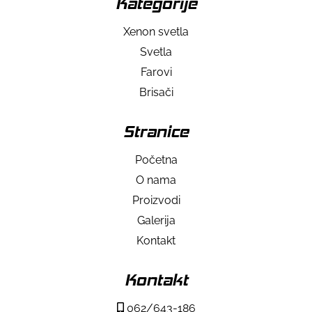
Kategorije
Xenon svetla
Svetla
Farovi
Brisači
Stranice
Početna
O nama
Proizvodi
Galerija
Kontakt
Kontakt
062/643-186