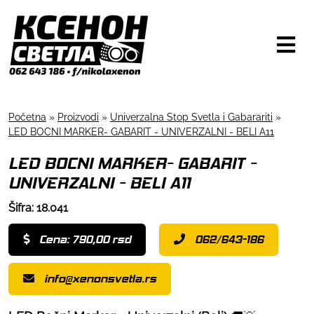
Početna
»
Proizvodi
»
Univerzalna Stop Svetla i Gabarariti
»
LED BOCNI MARKER- GABARIT - UNIVERZALNI - BELI A11
LED BOCNI MARKER- GABARIT -
UNIVERZALNI - BELI A11
Šifra: 18.041
Cena: 790,00 rsd
062/643-186
info@xenonsvetla.rs