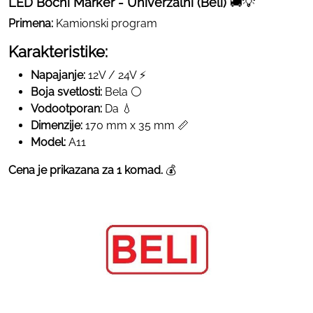
LED Bočni Marker - Univerzalni (Beli)
🚚💡
Primena:
Kamionski program
Karakteristike:
Napajanje:
12V / 24V ⚡
Boja svetlosti:
Bela ⚪
Vodootporan:
Da 💧
Dimenzije:
170 mm x 35 mm 📏
Model:
A11
Cena je prikazana za 1 komad.
💰