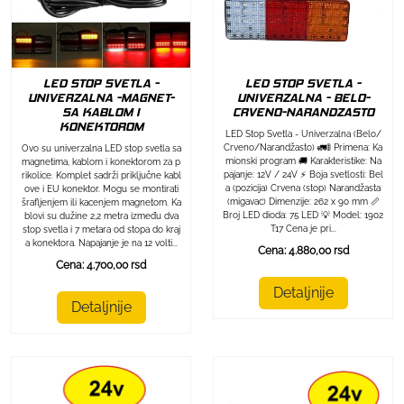
LED STOP SVETLA -
LED STOP SVETLA -
UNIVERZALNA -MAGNET-
UNIVERZALNA - BELO-
SA KABLOM I
CRVENO-NARANDZASTO
KONEKTOROM
LED Stop Svetla - Univerzalna (Belo/
Crveno/Narandžasto) 🚛🚦 Primena: Ka
Ovo su univerzalna LED stop svetla sa
mionski program 🚚 Karakteristike: Na
magnetima, kablom i konektorom za p
pajanje: 12V / 24V ⚡ Boja svetlosti: Bel
rikolice. Komplet sadrži priključne kabl
a (pozicija) Crvena (stop) Narandžasta
ove i EU konektor. Mogu se montirati
(migavac) Dimenzije: 262 x 90 mm 📏
šrafljenjem ili kacenjem magnetom. Ka
Broj LED dioda: 75 LED 💡 Model: 1902
blovi su dužine 2,2 metra između dva
T17 Cena je pri...
stop svetla i 7 metara od stopa do kraj
a konektora. Napajanje je na 12 volti...
Cena: 4.880,00 rsd
Cena: 4.700,00 rsd
Detaljnije
Detaljnije