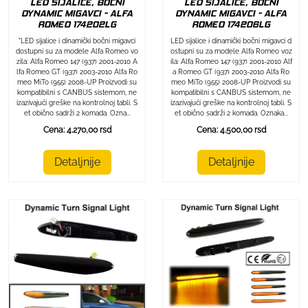
LED SIJALICE, BOCNI
LED SIJALICE, BOCNI
DYNAMIC MIGAVCI - ALFA
DYNAMIC MIGAVCI - ALFA
ROMEO 174202LG
ROMEO 174206LG
"LED sijalice i dinamički bočni migavci
LED sijalice i dinamički bočni migavci d
dostupni su za modele Alfa Romeo vo
ostupni su za modele Alfa Romeo voz
zila: Alfa Romeo 147 (937) 2001-2010 A
ila: Alfa Romeo 147 (937) 2001-2010 Alf
lfa Romeo GT (937) 2003-2010 Alfa Ro
a Romeo GT (937) 2003-2010 Alfa Ro
meo MiTo (955) 2008-UP Proizvodi su
meo MiTo (955) 2008-UP Proizvodi su
kompatibilni s CANBUS sistemom, ne
kompatibilni s CANBUS sistemom, ne
izazivajući greške na kontrolnoj tabli. S
izazivajući greške na kontrolnoj tabli. S
et obično sadrži 2 komada. Ozna...
et obično sadrži 2 komada. Oznaka...
Cena: 4.270,00 rsd
Cena: 4.500,00 rsd
Detaljnije
Detaljnije