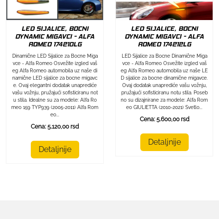
LED SIJALICE, BOCNI
LED SIJALICE, BOCNI
DYNAMIC MIGAVCI - ALFA
DYNAMIC MIGAVCI - ALFA
ROMEO 174212LG
ROMEO 174210LG
LED Sijalice za Bocne Dinamične Miga
Dinamične LED Sijalice za Bocne Miga
vce - Alfa Romeo Osvežite izgled vaš
vce - Alfa Romeo Osvežite izgled vaš
eg Alfa Romeo automobila uz naše LE
eg Alfa Romeo automobila uz naše di
D sijalice za bocne dinamične migavce.
namične LED sijalice za bocne migavc
Ovaj dodatak unaprediće vašu vožnju,
e. Ovaj elegantni dodatak unaprediće
pružajući sofisticiranu notu stila. Poseb
vašu vožnju, pružajući sofisticiranu not
no su dizajnirane za modele: Alfa Rom
u stila. Idealne su za modele: Alfa Ro
eo GIULIETTA (2010-2021) Svetlo...
meo 159 TYP939 (2005-2011) Alfa Rom
eo...
Cena: 5.600,00 rsd
Cena: 5.120,00 rsd
Detaljnije
Detaljnije