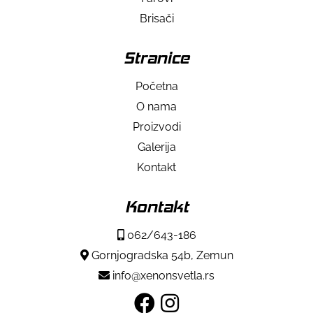
Brisači
Stranice
Početna
O nama
Proizvodi
Galerija
Kontakt
Kontakt
062/643-186
Gornjogradska 54b, Zemun
info@xenonsvetla.rs