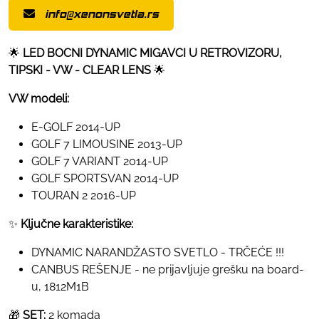
info@xenonsvetla.rs
🌟
LED BOCNI DYNAMIC MIGAVCI U RETROVIZORU,
TIPSKI - VW - CLEAR LENS
🌟
VW modeli:
E-GOLF 2014-UP
GOLF 7 LIMOUSINE 2013-UP
GOLF 7 VARIANT 2014-UP
GOLF SPORTSVAN 2014-UP
TOURAN 2 2016-UP
✨
Ključne karakteristike:
DYNAMIC NARANDŽASTO SVETLO - TRČEĆE !!!
CANBUS REŠENJE - ne prijavljuje grešku na board-
u, 1812M1B
🎁
SET:
2 komada