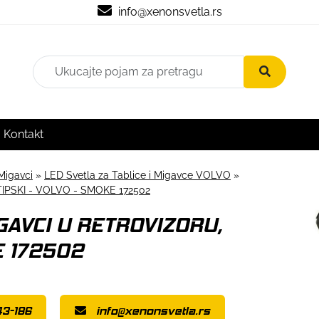
info@xenonsvetla.rs
Kontakt
Migavci
»
LED Svetla za Tablice i Migavce VOLVO
»
IPSKI - VOLVO - SMOKE 172502
GAVCI U RETROVIZORU,
E 172502
3-186
info@xenonsvetla.rs