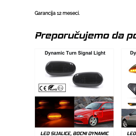
Garancija 12 meseci.
Preporučujemo da po
LED SIJALICE, BOCNI DYNAMIC
LED