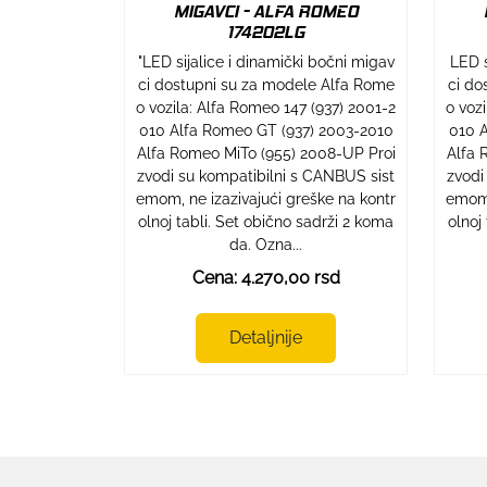
MIGAVCI - ALFA ROMEO
174202LG
"LED sijalice i dinamički bočni migav
LED s
ci dostupni su za modele Alfa Rome
ci do
o vozila: Alfa Romeo 147 (937) 2001-2
o voz
010 Alfa Romeo GT (937) 2003-2010
010 A
Alfa Romeo MiTo (955) 2008-UP Proi
Alfa 
zvodi su kompatibilni s CANBUS sist
zvodi
emom, ne izazivajući greške na kontr
emom,
olnoj tabli. Set obično sadrži 2 koma
olnoj
da. Ozna...
Cena: 4.270,00 rsd
Detaljnije