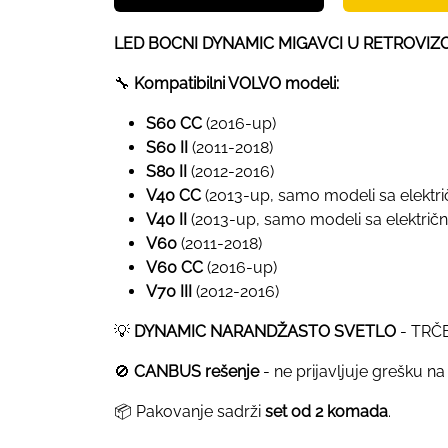
LED BOCNI DYNAMIC MIGAVCI U RETROVIZO
🔧
Kompatibilni VOLVO modeli:
S60 CC
(2016-up)
S60 II
(2011-2018)
S80 II
(2012-2016)
V40 CC
(2013-up, samo modeli sa elektri
V40 II
(2013-up, samo modeli sa električn
V60
(2011-2018)
V60 CC
(2016-up)
V70 III
(2012-2016)
💡
DYNAMIC NARANDŽASTO SVETLO
- TRČE
🚫
CANBUS rešenje
- ne prijavljuje grešku na
📦 Pakovanje sadrži
set od 2 komada
.