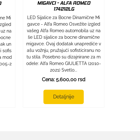
MIGAVCI - ALFA ROMEO
O
174212LG
LED Sijalice za Bocne Dinamične Mi
cne Mi
gavce - Alfa Romeo Osvežite izgled
izgled
vašeg Alfa Romeo automobila uz na
 uz na
še LED sijalice za bocne dinamične
bocne
migavce. Ovaj dodatak unaprediće v
tak un
ašu vožnju, pružajući sofisticiranu no
 sofis
tu stila. Posebno su dizajnirane za m
 za mod
odele: Alfa Romeo GIULIETTA (2010-
2005-2
2021) Svetlo...
Cena: 5.600,00 rsd
Detaljnije