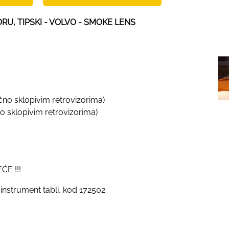
RU, TIPSKI - VOLVO - SMOKE LENS
čno sklopivim retrovizorima)
o sklopivim retrovizorima)
ĆE !!!
 instrument tabli, kod 172502.