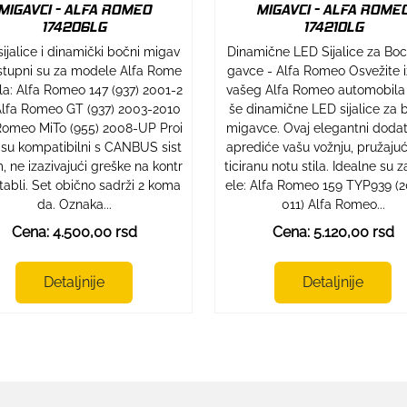
MIGAVCI - ALFA ROMEO
MIGAVCI - ALFA ROME
174206LG
174210LG
ijalice i dinamički bočni migav
Dinamične LED Sijalice za Bo
stupni su za modele Alfa Rome
gavce - Alfa Romeo Osvežite 
ila: Alfa Romeo 147 (937) 2001-2
vašeg Alfa Romeo automobila
lfa Romeo GT (937) 2003-2010
še dinamične LED sijalice za 
Romeo MiTo (955) 2008-UP Proi
migavce. Ovaj elegantni doda
 su kompatibilni s CANBUS sist
aprediće vašu vožnju, pružajući
 ne izazivajući greške na kontr
ticiranu notu stila. Idealne su
 tabli. Set obično sadrži 2 koma
ele: Alfa Romeo 159 TYP939 (
da. Oznaka...
011) Alfa Romeo...
Cena: 4.500,00 rsd
Cena: 5.120,00 rsd
Detaljnije
Detaljnije