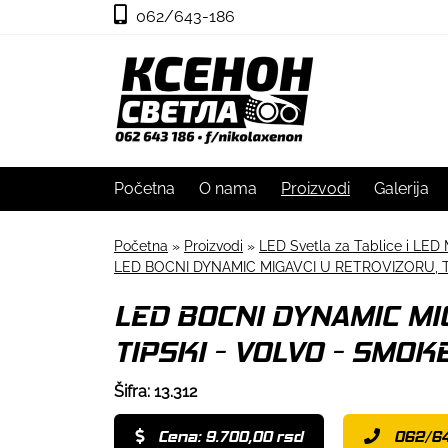
062/643-186
Početna
O nama
Proizvodi
Galerija
Početna
»
Proizvodi
»
LED Svetla za Tablice i LED 
LED BOCNI DYNAMIC MIGAVCI U RETROVIZORU, T
LED BOCNI DYNAMIC MI
TIPSKI - VOLVO - SMOK
Šifra: 13.312
Cena: 9.700,00 rsd
062/64