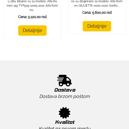
no su dizajnirane za modele: Alfa Rom
u stila. Idealne su za modele: Alfa Ro
eo GIULIETTA (2010-2021) Svetlo...
meo 159 TYP939 (2005-2011) Alfa Rom
eo...
Cena: 5.600,00 rsd
Cena: 5.120,00 rsd
Detaljnije
Detaljnije
Dostava
Dostava brzom poštom
Kvalitet
Kvalitet na prvom mestu