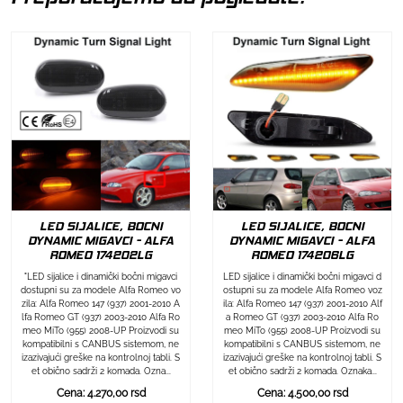
LED SIJALICE, BOCNI
LED SIJALICE, BOCNI
DYNAMIC MIGAVCI - ALFA
DYNAMIC MIGAVCI - ALFA
ROMEO 174202LG
ROMEO 174206LG
"LED sijalice i dinamički bočni migavci
LED sijalice i dinamički bočni migavci d
dostupni su za modele Alfa Romeo vo
ostupni su za modele Alfa Romeo voz
zila: Alfa Romeo 147 (937) 2001-2010 A
ila: Alfa Romeo 147 (937) 2001-2010 Alf
lfa Romeo GT (937) 2003-2010 Alfa Ro
a Romeo GT (937) 2003-2010 Alfa Ro
meo MiTo (955) 2008-UP Proizvodi su
meo MiTo (955) 2008-UP Proizvodi su
kompatibilni s CANBUS sistemom, ne
kompatibilni s CANBUS sistemom, ne
izazivajući greške na kontrolnoj tabli. S
izazivajući greške na kontrolnoj tabli. S
et obično sadrži 2 komada. Ozna...
et obično sadrži 2 komada. Oznaka...
Cena: 4.270,00 rsd
Cena: 4.500,00 rsd