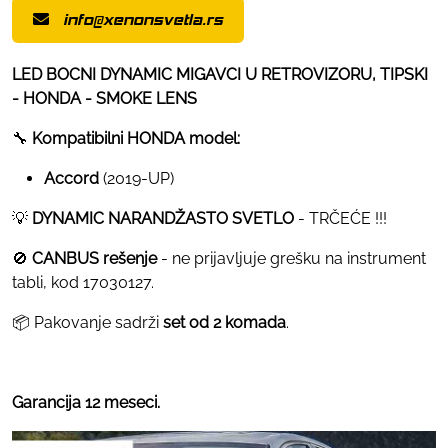
info@xenonsvetla.rs
LED BOCNI DYNAMIC MIGAVCI U RETROVIZORU, TIPSKI
- HONDA - SMOKE LENS
🔧
Kompatibilni HONDA model:
Accord
(2019-UP)
💡
DYNAMIC NARANDŽASTO SVETLO
- TRČEĆE !!!
🚫
CANBUS rešenje
- ne prijavljuje grešku na instrument
tabli, kod 17030127.
📦 Pakovanje sadrži
set od 2 komada
.
Garancija 12 meseci.