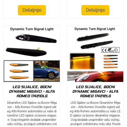
Detaljnije
Detaljnije
LED SIJALICE, BOCNI
LED SIJALICE, BOCNI
DYNAMIC MIGAVCI - ALFA
DYNAMIC MIGAVCI - ALFA
ROMEO 174212LG
ROMEO 174210LG
LED Sijalice za Bocne Dinamične Miga
Dinamične LED Sijalice za Bocne Miga
vce - Alfa Romeo Osvežite izgled vaš
vce - Alfa Romeo Osvežite izgled vaš
eg Alfa Romeo automobila uz naše LE
eg Alfa Romeo automobila uz naše di
D sijalice za bocne dinamične migavce.
namične LED sijalice za bocne migavc
Ovaj dodatak unaprediće vašu vožnju,
e. Ovaj elegantni dodatak unaprediće
pružajući sofisticiranu notu stila. Poseb
vašu vožnju, pružajući sofisticiranu not