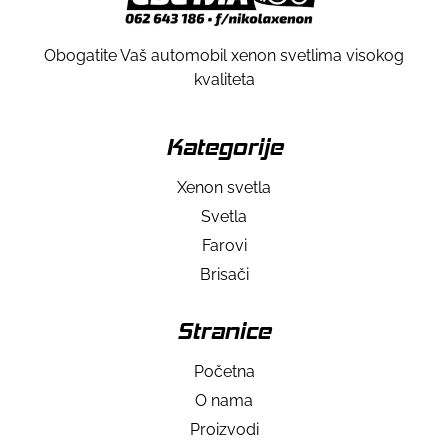
Obogatite Vaš automobil xenon svetlima visokog
kvaliteta
Kategorije
Xenon svetla
Svetla
Farovi
Brisači
Stranice
Početna
O nama
Proizvodi