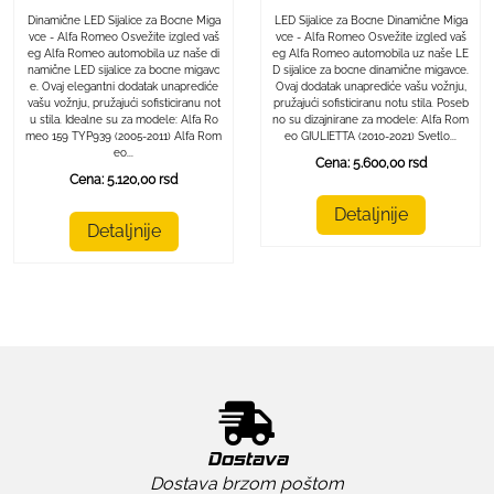
LED Sijalice za Bocne Dinamične Miga
Dinamične LED Sijalice za Bocne Miga
vce - Alfa Romeo Osvežite izgled vaš
vce - Alfa Romeo Osvežite izgled vaš
eg Alfa Romeo automobila uz naše LE
eg Alfa Romeo automobila uz naše di
D sijalice za bocne dinamične migavce.
namične LED sijalice za bocne migavc
Ovaj dodatak unaprediće vašu vožnju,
e. Ovaj elegantni dodatak unaprediće
pružajući sofisticiranu notu stila. Poseb
vašu vožnju, pružajući sofisticiranu not
no su dizajnirane za modele: Alfa Rom
u stila. Idealne su za modele: Alfa Ro
eo GIULIETTA (2010-2021) Svetlo...
meo 159 TYP939 (2005-2011) Alfa Rom
eo...
Cena: 5.600,00 rsd
Cena: 5.120,00 rsd
Detaljnije
Detaljnije
Dostava
Dostava brzom poštom