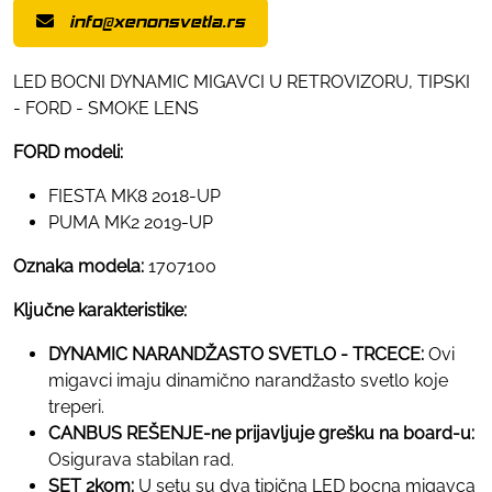
info@xenonsvetla.rs
LED BOCNI DYNAMIC MIGAVCI U RETROVIZORU, TIPSKI
- FORD - SMOKE LENS
FORD modeli:
FIESTA MK8 2018-UP
PUMA MK2 2019-UP
Oznaka modela:
1707100
Ključne karakteristike:
DYNAMIC NARANDŽASTO SVETLO - TRCECE:
Ovi
migavci imaju dinamično narandžasto svetlo koje
treperi.
CANBUS REŠENJE-ne prijavljuje grešku na board-u:
Osigurava stabilan rad.
SET 2kom:
U setu su dva tipična LED bocna migavca