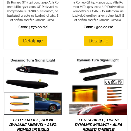
lfa Romeo GT (937) 2003-2010 Alfa Ro
a Romeo GT (937) 2003-2010 Alfa Ro
meo MiTo (955) 2008-UP Proizvodi su
meo MiTo (955) 2008-UP Proizvodi su
kompatibilni s CANBUS sistemom, ne
kompatibilni s CANBUS sistemom, ne
izazivajući greške na kontrolnoj tabli. S
izazivajući greške na kontrolnoj tabli. S
et obično sadrži 2 komada. Ozna...
et obično sadrži 2 komada. Oznaka...
Cena: 4.270,00 rsd
Cena: 4.500,00 rsd
Detaljnije
Detaljnije
LED SIJALICE, BOCNI
LED SIJALICE, BOCNI
DYNAMIC MIGAVCI - ALFA
DYNAMIC MIGAVCI - ALFA
ROMEO 174212LG
ROMEO 174210LG