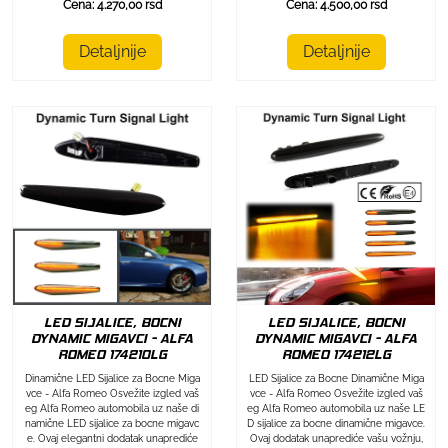
Cena: 4.270,00 rsd
Cena: 4.500,00 rsd
Detaljnije
Detaljnije
LED SIJALICE, BOCNI
LED SIJALICE, BOCNI
DYNAMIC MIGAVCI - ALFA
DYNAMIC MIGAVCI - ALFA
ROMEO 174212LG
ROMEO 174210LG
LED Sijalice za Bocne Dinamične Miga
Dinamične LED Sijalice za Bocne Miga
vce - Alfa Romeo Osvežite izgled vaš
vce - Alfa Romeo Osvežite izgled vaš
eg Alfa Romeo automobila uz naše LE
eg Alfa Romeo automobila uz naše di
D sijalice za bocne dinamične migavce.
namične LED sijalice za bocne migavc
Ovaj dodatak unaprediće vašu vožnju,
e. Ovaj elegantni dodatak unaprediće