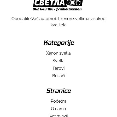
Obogatite Vaš automobil xenon svetlima visokog
kvaliteta
Kategorije
Xenon svetla
Svetla
Farovi
Brisači
Stranice
Početna
O nama
Proizvodi