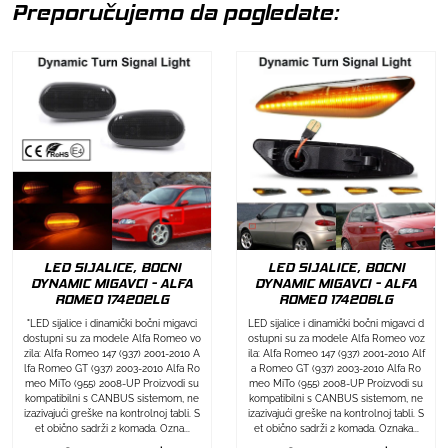
Preporučujemo da pogledate:
LED SIJALICE, BOCNI
LED SIJALICE, BOCNI
DYNAMIC MIGAVCI - ALFA
DYNAMIC MIGAVCI - ALFA
ROMEO 174202LG
ROMEO 174206LG
"LED sijalice i dinamički bočni migavci
LED sijalice i dinamički bočni migavci d
dostupni su za modele Alfa Romeo vo
ostupni su za modele Alfa Romeo voz
zila: Alfa Romeo 147 (937) 2001-2010 A
ila: Alfa Romeo 147 (937) 2001-2010 Alf
lfa Romeo GT (937) 2003-2010 Alfa Ro
a Romeo GT (937) 2003-2010 Alfa Ro
meo MiTo (955) 2008-UP Proizvodi su
meo MiTo (955) 2008-UP Proizvodi su
kompatibilni s CANBUS sistemom, ne
kompatibilni s CANBUS sistemom, ne
izazivajući greške na kontrolnoj tabli. S
izazivajući greške na kontrolnoj tabli. S
et obično sadrži 2 komada. Ozna...
et obično sadrži 2 komada. Oznaka...