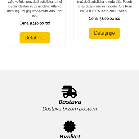
pružajući sofisticiranu notu stila. Poseb
vašu vožnju, pružajući sofisticiranu not
no su dizajnirane za modele: Alfa Rom
u stila. Idealne su za modele: Alfa Ro
eo GIULIETTA (2010-2021) Svetlo...
meo 159 TYP939 (2005-2011) Alfa Rom
eo...
Cena: 5.600,00 rsd
Cena: 5.120,00 rsd
Detaljnije
Detaljnije
Dostava
Dostava brzom poštom
Kvalitet