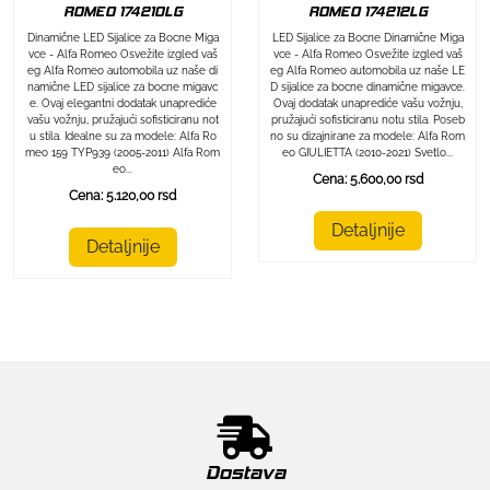
ROMEO 174212LG
ROMEO 174210LG
LED Sijalice za Bocne Dinamične Miga
Dinamične LED Sijalice za Bocne Miga
vce - Alfa Romeo Osvežite izgled vaš
vce - Alfa Romeo Osvežite izgled vaš
eg Alfa Romeo automobila uz naše LE
eg Alfa Romeo automobila uz naše di
D sijalice za bocne dinamične migavce.
namične LED sijalice za bocne migavc
Ovaj dodatak unaprediće vašu vožnju,
e. Ovaj elegantni dodatak unaprediće
pružajući sofisticiranu notu stila. Poseb
vašu vožnju, pružajući sofisticiranu not
no su dizajnirane za modele: Alfa Rom
u stila. Idealne su za modele: Alfa Ro
eo GIULIETTA (2010-2021) Svetlo...
meo 159 TYP939 (2005-2011) Alfa Rom
eo...
Cena: 5.600,00 rsd
Cena: 5.120,00 rsd
Detaljnije
Detaljnije
Dostava