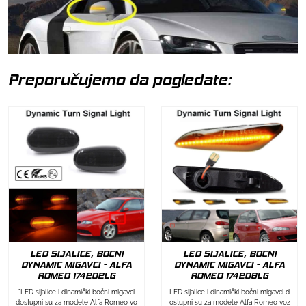
Preporučujemo da pogledate:
LED SIJALICE, BOCNI
LED SIJALICE, BOCNI
DYNAMIC MIGAVCI - ALFA
DYNAMIC MIGAVCI - ALFA
ROMEO 174202LG
ROMEO 174206LG
"LED sijalice i dinamički bočni migavci
LED sijalice i dinamički bočni migavci d
dostupni su za modele Alfa Romeo vo
ostupni su za modele Alfa Romeo voz