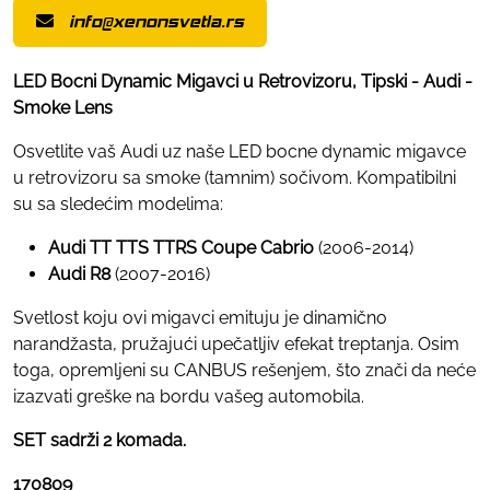
info@xenonsvetla.rs
LED Bocni Dynamic Migavci u Retrovizoru, Tipski - Audi -
Smoke Lens
Osvetlite vaš Audi uz naše LED bocne dynamic migavce
u retrovizoru sa smoke (tamnim) sočivom. Kompatibilni
su sa sledećim modelima:
Audi TT TTS TTRS Coupe Cabrio
(2006-2014)
Audi R8
(2007-2016)
Svetlost koju ovi migavci emituju je dinamično
narandžasta, pružajući upečatljiv efekat treptanja. Osim
toga, opremljeni su CANBUS rešenjem, što znači da neće
izazvati greške na bordu vašeg automobila.
SET sadrži 2 komada.
170809