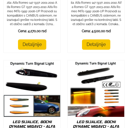
zila: Alfa Romeo 147 (937) 2001-2010 A
ila: Alfa Romeo 147 (937) 2001-2010 Alf
lfa Romeo GT (937) 2003-2010 Alfa Ro
a Romeo GT (937) 2003-2010 Alfa Ro
meo MiTo (955) 2008-UP Proizvodi su
meo MiTo (955) 2008-UP Proizvodi su
kompatibilni s CANBUS sistemom, ne
kompatibilni s CANBUS sistemom, ne
izazivajući greške na kontrolnoj tabli. S
izazivajući greške na kontrolnoj tabli. S
et obično sadrži 2 komada. Ozna...
et obično sadrži 2 komada. Oznaka...
Cena: 4.270,00 rsd
Cena: 4.500,00 rsd
Detaljnije
Detaljnije
LED SIJALICE, BOCNI
LED SIJALICE, BOCNI
DYNAMIC MIGAVCI - ALFA
DYNAMIC MIGAVCI - ALFA