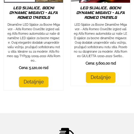
LED SIJALICE, BOCNI
LED SIJALICE, BOCNI
DYNAMIC MIGAVCI - ALFA
DYNAMIC MIGAVCI - ALFA
ROMEO 174212LG
ROMEO 174210LG
LED Sijalice za Bocne Dinamične Miga
Dinamične LED Sijalice za Bocne Miga
vce - Alfa Romeo Osvežite izgled vaš
vce - Alfa Romeo Osvežite izgled vaš
eg Alfa Romeo automobila uz naše LE
eg Alfa Romeo automobila uz naše di
D sijalice za bocne dinamične migavce.
namične LED sijalice za bocne migavc
Ovaj dodatak unaprediće vašu vožnju,
e. Ovaj elegantni dodatak unaprediće
pružajući sofisticiranu notu stila. Poseb
vašu vožnju, pružajući sofisticiranu not
no su dizajnirane za modele: Alfa Rom
u stila. Idealne su za modele: Alfa Ro
eo GIULIETTA (2010-2021) Svetlo...
meo 159 TYP939 (2005-2011) Alfa Rom
eo...
Cena: 5.600,00 rsd
Cena: 5.120,00 rsd
Detaljnije
Detaljnije