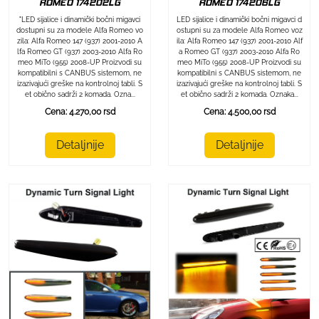
ROMEO 174202LG
ROMEO 174206LG
"LED sijalice i dinamički bočni migavci
LED sijalice i dinamički bočni migavci d
dostupni su za modele Alfa Romeo vo
ostupni su za modele Alfa Romeo voz
zila: Alfa Romeo 147 (937) 2001-2010 A
ila: Alfa Romeo 147 (937) 2001-2010 Alf
lfa Romeo GT (937) 2003-2010 Alfa Ro
a Romeo GT (937) 2003-2010 Alfa Ro
meo MiTo (955) 2008-UP Proizvodi su
meo MiTo (955) 2008-UP Proizvodi su
kompatibilni s CANBUS sistemom, ne
kompatibilni s CANBUS sistemom, ne
izazivajući greške na kontrolnoj tabli. S
izazivajući greške na kontrolnoj tabli. S
et obično sadrži 2 komada. Ozna...
et obično sadrži 2 komada. Oznaka...
Cena: 4.270,00 rsd
Cena: 4.500,00 rsd
Detaljnije
Detaljnije