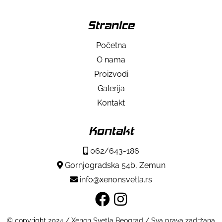
Stranice
Početna
O nama
Proizvodi
Galerija
Kontakt
Kontakt
062/643-186
Gornjogradska 54b, Zemun
info@xenonsvetla.rs
© copyright 2024 / Xenon Svetla Beograd / Sva prava zadržana