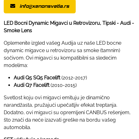
info@xenonsvetla.rs
LED Bocni Dynamic Migavci u Retrovizoru, Tipski - Audi -
Smoke Lens
Oplemenite izgled vašeg Audija uz naše LED bocne
dynamic migavce u retrovizoru sa smoke (tamnim)
sočivom. Ovi migavci su kompatibilni sa sledećim
modelima:
Audi Q5 SQ5 Facelift
(2012-2017)
Audi Q7 Facelift
(2010-2015)
Svetlost koju ovi migavci emituju je dinamično
narandžasta, pružajući upečatljiv efekat treptanja.
Dodatno, ovi migavci su opremljeni CANBUS rešenjem,
što znači da neće izazvati greške na bordu vašeg
automobila.