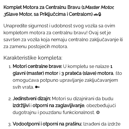
Komplet Motora za Centralnu Bravu (1
Master Motor,
3
Slave Motor, sa Priključcima i Centralom)
🚗🔒
Unapredite sigurnost i udobnost svog vozila sa ovim
kompletom motora za centralnu bravu! Ovaj set je
savršen za vozila koja nemaju centralno zaključavanje ili
za zamenu postojećih motora.
Karakteristike kompleta:
Motori centralne brave:
U kompletu se nalaze
1
glavni (master) motor
i
3 prateća (slave) motora
, što
omogućava potpuno upravljanje zaključavanjem
svih vrata. 🔑
Jedinstveni dizajn:
Motori su dizajnirani da budu
izdržljivi
i
otporni na zaglavljivanje
, obezbeđujući
dugotrajnu i pouzdanu funkcionalnost. ⚙️
Vodootporni i otporni na prašinu:
Izrađeni da izdrže