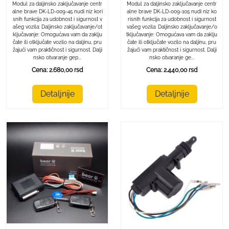
Modul za daljinsko zaključavanje centr
Modul za daljinsko zaključavanje centr
alne brave DK-LD-009-45 nudi niz kori
alne brave DK-LD-009-105 nudi niz ko
snih funkcija za udobnost i sigurnost v
risnih funkcija za udobnost i sigurnost
ašeg vozila: Daljinsko zaključavanje/ot
vašeg vozila: Daljinsko zaključavanje/o
ključavanje: Omogućava vam da zaklju
tključavanje: Omogućava vam da zaklju
čate ili otključate vozilo na daljinu, pru
čate ili otključate vozilo na daljinu, pru
žajući vam praktičnost i sigurnost. Dalji
žajući vam praktičnost i sigurnost. Dalji
nsko otvaranje gep...
nsko otvaranje ge...
Cena: 2.680,00 rsd
Cena: 2.440,00 rsd
Detaljnije
Detaljnije