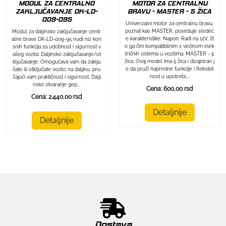
MODUL ZA CENTRALNO
MOTOR ZA CENTRALNU
ZAKLJUČAVANJE DK-LD-
BRAVU - MASTER - 5 ŽICA
009-095
Univerzalni motor za centralnu bravu,
poznat kao MASTER, poseduje sledeć
Modul za daljinsko zaključavanje centr
e karakteristike: Napon: Radi na 12V, št
alne brave DK-LD-009-95 nudi niz kori
o ga čini kompatibilnim s većinom elek
snih funkcija za udobnost i sigurnost v
tričnih sistema u vozilima. MASTER - 5
ašeg vozila: Daljinsko zaključavanje/ot
žica: Ovaj model ima 5 žica i dizajniran j
ključavanje: Omogućava vam da zaklju
e da pruži napredne funkcije i fleksibil
čate ili otključate vozilo na daljinu, pru
nost u upotrebi....
žajući vam praktičnost i sigurnost. Dalji
nsko otvaranje gep...
Cena: 600,00 rsd
Cena: 2.440,00 rsd
Detaljnije
Detaljnije
Dostava