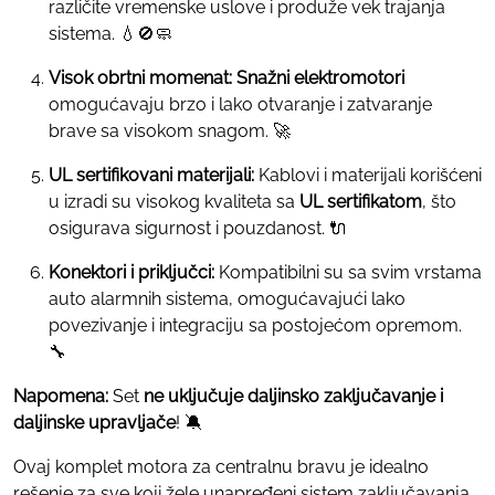
različite vremenske uslove i produže vek trajanja
sistema. 💧🚫🧼
Visok obrtni momenat:
Snažni elektromotori
omogućavaju brzo i lako otvaranje i zatvaranje
brave sa visokom snagom. 🚀
UL sertifikovani materijali:
Kablovi i materijali korišćeni
u izradi su visokog kvaliteta sa
UL sertifikatom
, što
osigurava sigurnost i pouzdanost. 🔌
Konektori i priključci:
Kompatibilni su sa svim vrstama
auto alarmnih sistema, omogućavajući lako
povezivanje i integraciju sa postojećom opremom.
🔧
Napomena:
Set
ne uključuje daljinsko zaključavanje i
daljinske upravljače
! 🔕
Ovaj komplet motora za centralnu bravu je idealno
rešenje za sve koji žele unapređeni sistem zaključavanja