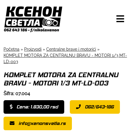
Početna
»
Proizvodi
»
Centralne brave i motorići
»
KOMPLET MOTORA ZA CENTRALNU BRAVU - MOTORI 1/3 MT-
LD-003
KOMPLET MOTORA ZA CENTRALNU
BRAVU - MOTORI 1/3 MT-LD-003
Šifra: 07.004
Cena: 1.830,00 rsd
062/643-186
info@xenonsvetla.rs