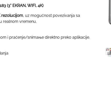
 (3" EKRAN, WIFI, 4K)
 rezolucijom
, uz mogućnost povezivanja sa
 u realnom vremenu.
m i praćenje/snimaње direktno preko aplikacije.
danja