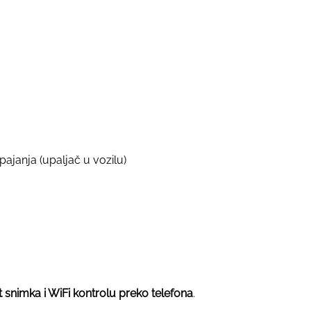
pajanja (upaljač u vozilu)
et snimka i WiFi kontrolu preko telefona
.