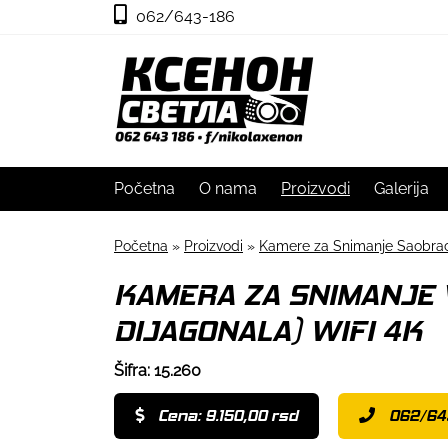
062/643-186
Početna
O nama
Proizvodi
Galerija
Početna
»
Proizvodi
»
Kamere za Snimanje Saobrac
KAMERA ZA SNIMANJE V
DIJAGONALA) WIFI 4K
Šifra: 15.260
Cena: 9.150,00 rsd
062/64