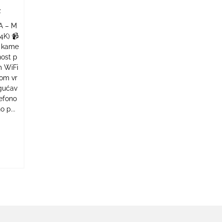
A – M
4K) 📹
e kame
nost p
m WiFi
nom vr
gućav
efono
 p...