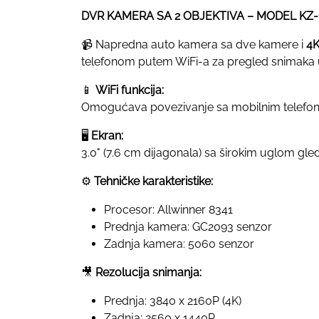
DVR KAMERA SA 2 OBJEKTIVA – MODEL KZ-183
📹 Napredna auto kamera sa dve kamere i
4K
telefonom putem WiFi-a za pregled snimaka
📱
WiFi funkcija:
Omogućava povezivanje sa mobilnim telefono
🖥
Ekran:
3.0" (7.6 cm dijagonala) sa širokim uglom gle
⚙️
Tehničke karakteristike:
Procesor: Allwinner 8341
Prednja kamera: GC2093 senzor
Zadnja kamera: 5060 senzor
🎥
Rezolucija snimanja:
Prednja: 3840 x 2160P (4K)
Zadnja: 2560 x 1440P