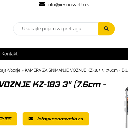
info@xenonsvetla.rs
Kontakt
aja-Voznje
»
KAMERA ZA SNIMANJE VOZNJE KZ-183 3" (7.6cm - DI
OZNJE KZ-183 3" (7.6cm -
3-186
info@xenonsvetla.rs