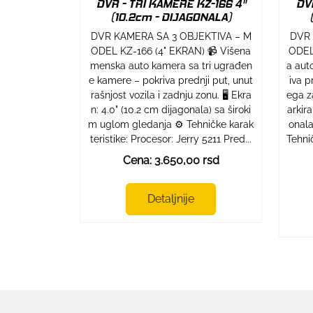
DVR - TRI KAMERE KZ-166 4"
DV
(10.2cm - DIJAGONALA)
DVR KAMERA SA 3 OBJEKTIVA – M
DVR 
ODEL KZ-166 (4" EKRAN) 📹 Višena
ODEL 
menska auto kamera sa tri ugrađen
a aut
e kamere – pokriva prednji put, unut
iva p
rašnjost vozila i zadnju zonu. 🖥 Ekra
ega z
n: 4.0" (10.2 cm dijagonala) sa široki
arkira
m uglom gledanja ⚙️ Tehničke karak
onala
teristike: Procesor: Jerry 5211 Pred...
Tehnič
Cena: 3.650,00 rsd
Detaljnije