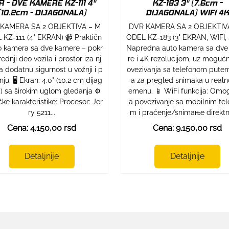
R - DVE KAMERE KZ-111 4"
KZ-183 3" (7.6cm -
(10.2cm - DIJAGONALA)
DIJAGONALA) WIFI 4K
KAMERA SA 2 OBJEKTIVA – M
DVR KAMERA SA 2 OBJEKTIV
KZ-111 (4" EKRAN) 📹 Praktičn
ODEL KZ-183 (3" EKRAN, WIFI, 
o kamera sa dve kamere – pokr
Napredna auto kamera sa dv
rednji deo vozila i prostor iza nj
re i 4K rezolucijom, uz moguć
a dodatnu sigurnost u vožnji i p
ovezivanja sa telefonom pute
nju. 🖥 Ekran: 4.0" (10.2 cm dijag
-a za pregled snimaka u real
) sa širokim uglom gledanja ⚙️
emenu. 📱 WiFi funkcija: Omo
ke karakteristike: Procesor: Jer
a povezivanje sa mobilnim tel
ry 5211...
m i praćenje/snimaње direktno
Cena: 4.150,00 rsd
Cena: 9.150,00 rsd
Detaljnije
Detaljnije