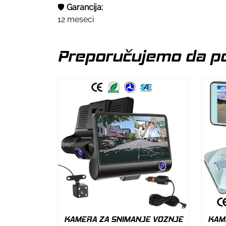
🛡
Garancija:
12 meseci
Preporučujemo da po
KAMERA ZA SNIMANJE VOZNJE
KAM