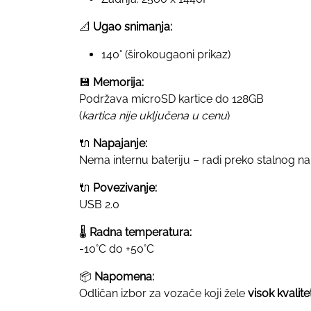
📐
Ugao snimanja:
140° (širokougaoni prikaz)
💾
Memorija:
Podržava microSD kartice do 128GB
(
kartica nije uključena u cenu
)
🔌
Napajanje:
Nema internu bateriju – radi preko stalnog na
🔌
Povezivanje:
USB 2.0
🌡
Radna temperatura:
-10°C do +50°C
📦
Napomena:
Odličan izbor za vozače koji žele
visok kvalit