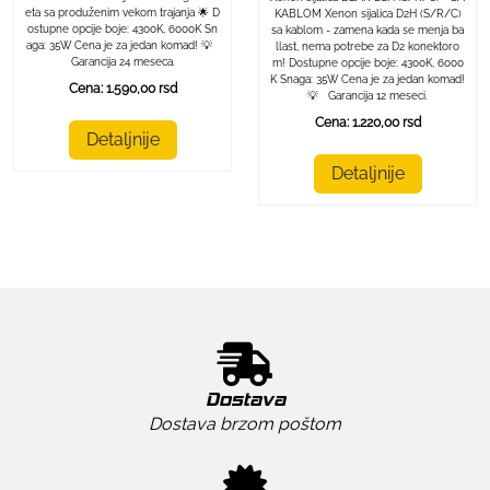
eta sa produženim vekom trajanja 🌟 D
KABLOM Xenon sijalica D2H (S/R/C)
ostupne opcije boje: 4300K, 6000K Sn
sa kablom - zamena kada se menja ba
aga: 35W Cena je za jedan komad! 💡
llast, nema potrebe za D2 konektoro
Garancija 24 meseca.
m! Dostupne opcije boje: 4300K, 6000
K Snaga: 35W Cena je za jedan komad!
Cena: 1.590,00 rsd
💡 Garancija 12 meseci.
Cena: 1.220,00 rsd
Detaljnije
Detaljnije
Dostava
Dostava brzom poštom