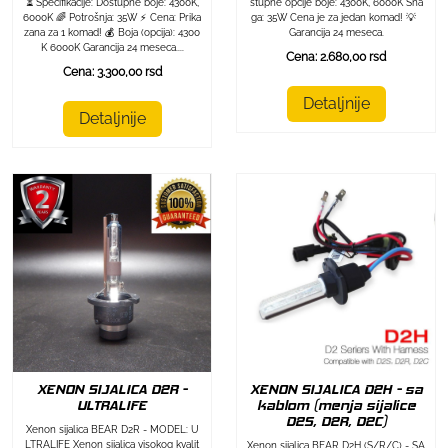
⏳ Specifikacije: Dostupne boje: 4300K,
stupne opcije boje: 4300K, 6000K Sna
6000K 🌈 Potrošnja: 35W ⚡ Cena: Prika
ga: 35W Cena je za jedan komad! 💡
zana za 1 komad! 💰 Boja (opcija): 4300
Garancija 24 meseca.
K 6000K Garancija 24 meseca....
Cena: 2.680,00 rsd
Cena: 3.300,00 rsd
Detaljnije
Detaljnije
XENON SIJALICA D2R -
XENON SIJALICA D2H - sa
ULTRALIFE
kablom (menja sijalice
D2S, D2R, D2C)
Xenon sijalica BEAR D2R - MODEL: U
LTRALIFE Xenon sijalica visokog kvalit
Xenon sijalica BEAR D2H (S/R/C) - SA