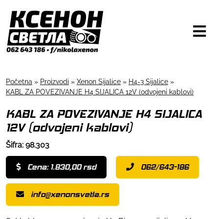
Početna
»
Proizvodi
»
Xenon Sijalice
»
H4-3 Sijalice
»
KABL ZA POVEZIVANJE H4 SIJALICA 12V (odvojeni kablovi)
KABL ZA POVEZIVANJE H4 SIJALICA
12V (odvojeni kablovi)
Šifra: 98.303
Cena: 1.830,00 rsd
062/643-186
info@xenonsvetla.rs