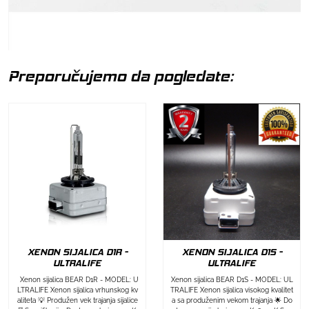
Preporučujemo da pogledate:
XENON SIJALICA D1R -
XENON SIJALICA D1S -
ULTRALIFE
ULTRALIFE
Xenon sijalica BEAR D1R - MODEL: U
Xenon sijalica BEAR D1S - MODEL: UL
LTRALIFE Xenon sijalica vrhunskog kv
TRALIFE Xenon sijalica visokog kvalitet
aliteta 💡 Produžen vek trajanja sijalice
a sa produženim vekom trajanja 🌟 Do