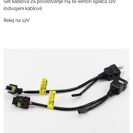
Set kablova za povezivanje H4 Bi-xenon sijalica 12V
(odvojeni kablovi)
Relej na 12V