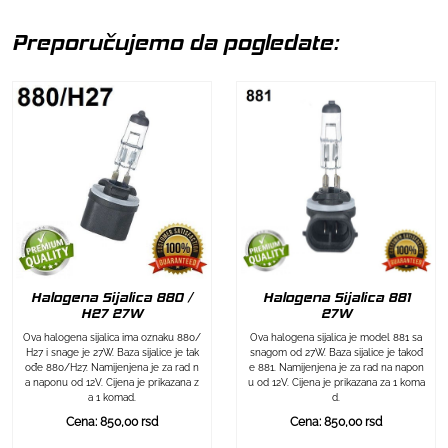
Preporučujemo da pogledate:
Halogena Sijalica 880 /
Halogena Sijalica 881
H27 27W
27W
Ova halogena sijalica ima oznaku 880/
Ova halogena sijalica je model 881 sa
H27 i snage je 27W. Baza sijalice je tak
snagom od 27W. Baza sijalice je takođ
ođe 880/H27. Namijenjena je za rad n
e 881. Namijenjena je za rad na napon
a naponu od 12V. Cijena je prikazana z
u od 12V. Cijena je prikazana za 1 koma
a 1 komad.
d.
Cena: 850,00 rsd
Cena: 850,00 rsd