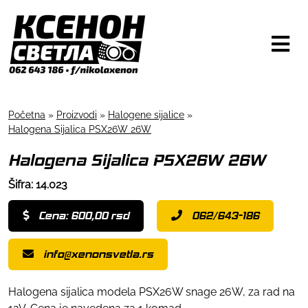
Početna
»
Proizvodi
»
Halogene sijalice
»
Halogena Sijalica PSX26W 26W
Halogena Sijalica PSX26W 26W
Šifra: 14.023
Cena: 600,00 rsd
062/643-186
info@xenonsvetla.rs
Halogena sijalica modela PSX26W snage 26W, za rad na