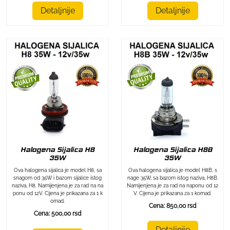
Detaljnije
Detaljnije
Halogena Sijalica H8
Halogena Sijalica H8B
35W
35W
Ova halogena sijalica je model H8, sa
Ova halogena sijalica je model H8B, s
snagom od 35W i bazom sijalice istog
nage 35W, sa bazom istog naziva, H8B.
naziva, H8. Namijenjena je za rad na na
Namijenjena je za rad na naponu od 12
ponu od 12V. Cijena je prikazana za 1 k
V. Cijena je prikazana za 1 komad.
omad.
Cena: 850,00 rsd
Cena: 500,00 rsd
Detaljnije