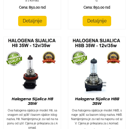
a 1 komad.
d.
Cena: 850,00 rsd
Cena: 850,00 rsd
Detaljnije
Detaljnije
Halogena Sijalica H8
Halogena Sijalica H8B
35W
35W
Ova halogena sijalica je model H8, sa
Ova halogena sijalica je model H8B, s
snagom od 35W i bazom sijalice istog
nage 35W, sa bazom istog naziva, H8B.
naziva, H8. Namijenjena je za rad na na
Namijenjena je za rad na naponu od 12
ponu od 12V. Cijena je prikazana za 1 k
V. Cijena je prikazana za 1 komad.
omad.