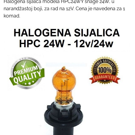
Halogena sijalica modela HPC24WY snage 24W, u
narandžastoj boji, za rad na 12V. Cena je navedena za 1
komad.