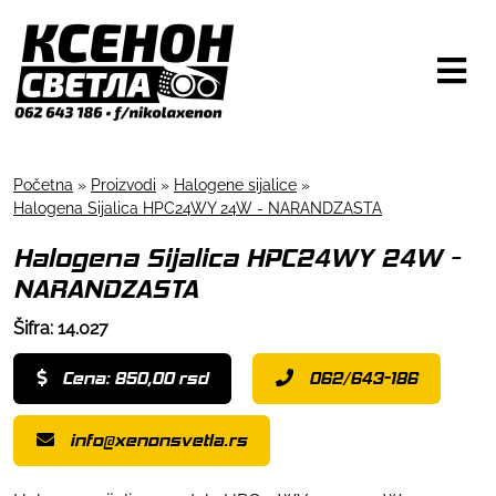
Početna
»
Proizvodi
»
Halogene sijalice
»
Halogena Sijalica HPC24WY 24W - NARANDZASTA
Halogena Sijalica HPC24WY 24W -
NARANDZASTA
Šifra: 14.027
Cena: 850,00 rsd
062/643-186
info@xenonsvetla.rs