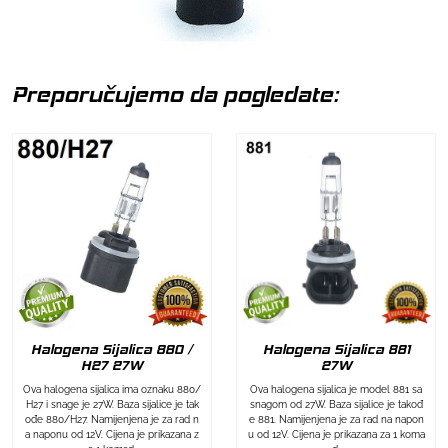
Preporučujemo da pogledate:
Halogena Sijalica 880 /
Halogena Sijalica 881
H27 27W
27W
Ova halogena sijalica ima oznaku 880/
Ova halogena sijalica je model 881 sa
H27 i snage je 27W. Baza sijalice je tak
snagom od 27W. Baza sijalice je takođ
ođe 880/H27. Namijenjena je za rad n
e 881. Namijenjena je za rad na napon
a naponu od 12V. Cijena je prikazana z
u od 12V. Cijena je prikazana za 1 koma