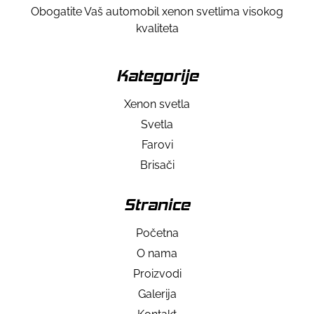
Obogatite Vaš automobil xenon svetlima visokog
kvaliteta
Kategorije
Xenon svetla
Svetla
Farovi
Brisači
Stranice
Početna
O nama
Proizvodi
Galerija