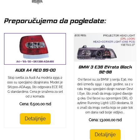
Preporučujemo da pogledate:
BMW 3 E36 2Vrata Black
AUDI A4 RED 95-00
92-98
Stop svetla za Audi A4 modela 1995-2
Ovi farovi su za BMW 3 seriju E36, mo
000 su specijalno dizajnirana. Model je
deli između 1992. i 1998. godine, sa 2 v
SK1300-ADA495, što odgovara ECE RE
rata. Imaju specijalni dizajn nazvan Devi
G standardima. Cena je izražena za set
l Eye, što znači da imaju izgled đavolje
od 2 komada.
g oka. Ovi farovi su opremljeni DRL (D
aytime Running Light) LED diodama, št
Cena: 6.500,00 rsd
o znači da imaju svetla koja se pale tok
om dana radi bolje vidljivo...
Detaljnije
Cena: 13.000,00 rsd
Detaljnije