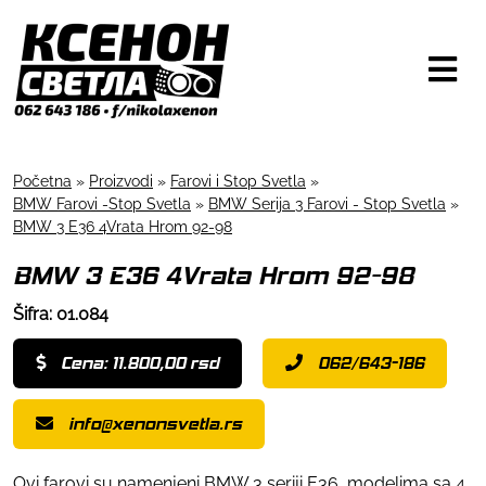
Početna
»
Proizvodi
»
Farovi i Stop Svetla
»
BMW Farovi -Stop Svetla
»
BMW Serija 3 Farovi - Stop Svetla
»
BMW 3 E36 4Vrata Hrom 92-98
BMW 3 E36 4Vrata Hrom 92-98
Šifra: 01.084
Cena: 11.800,00 rsd
062/643-186
info@xenonsvetla.rs
Ovi farovi su namenjeni BMW 3 seriji E36, modelima sa 4