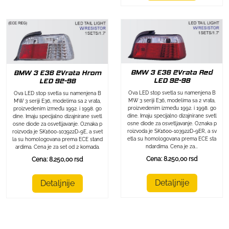
BMW 3 E36 2Vrata Red
BMW 3 E36 2Vrata Hrom
LED 92-98
LED 92-98
Ova LED stop svetla su namenjena B
Ova LED stop svetla su namenjena B
MW 3 seriji E36, modelima sa 2 vrata,
MW 3 seriji E36, modelima sa 2 vrata,
proizvedenim između 1992. i 1998. go
proizvedenim između 1992. i 1998. go
dine. Imaju specijalno dizajnirane svetl
dine. Imaju specijalno dizajnirane svetl
osne diode za osvetljavanje. Oznaka p
osne diode za osvetljavanje. Oznaka p
roizvoda je SK1600-103922D-9ER, a sv
roizvoda je SK1600-103922D-9E, a svet
etla su homologovana prema ECE sta
la su homologovana prema ECE stand
ndardima. Cena je za...
ardima. Cena je za set od 2 komada.
Cena: 8.250,00 rsd
Cena: 8.250,00 rsd
Detaljnije
Detaljnije