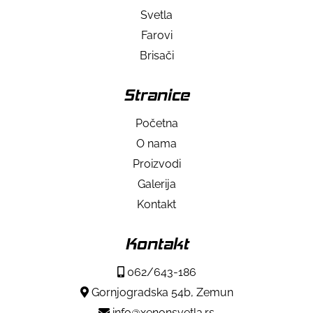
Svetla
Farovi
Brisači
Stranice
Početna
O nama
Proizvodi
Galerija
Kontakt
Kontakt
062/643-186
Gornjogradska 54b, Zemun
info@xenonsvetla.rs