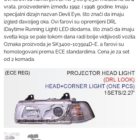
vrata, proizvedenim između 1992. i 1998. godine. Imaju
specijalni dizajn nazvan Devil Eye, što znači da imaju
izgled đavoljeg oka. Ovi farovi su opremljeni DRL
(Daytime Running Light) LED diodama, što znači da imaju
svetla koja se pale tokom dana radi bolje vidljivosti vozila.
Oznaka proizvoda je SK3400-103924D-E, a farovi su
homologovani prema ECE standardima. Cena je za set
od 2 komada.