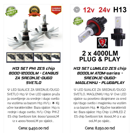
H13 SET PHI ZES chip
H13 SET LUMILED ZES chip
8000-12000LM - CANBUS
8000LM ATOM-series -
ZA SREDNJE-DUGO
SREDNJE-DUGO-
SVETLO
MAGLENKU - PLUG&PLAY
💡 LED SIJALICE ZA SREDNJE/DUGO
💡 LED SIJALICE ZA SREDNJE/DUGO
SVETLO H13 💡 Ove LED sijalice pruža
SVETLO, MAGLENKU H13 💡 Ove LED
ju osvetljenje za srednje i dugo svetlo
sijalice su posebno dizajnirane za sred
na vozilima sa bazom H13 (H/L). 🌟 Klj
nje/dugo svetlo i maglenku na vozilim
učne karakteristike: Baza sijalice: H13 (s
a sa bazom H13. 🌟 Ključne karakteristi
rednje i dugo svetlo, H/L) Chip: PHI Z
ke: Baza sijalice: H13 Chip: LUMILED Z
ES chip Svetlosni tok: 8000/12000LM
ES chip Svetlosni tok: 8000LM (2 x 40
(2 x 4000/6000LM po sijalici)...
00LM po sijalic...
Cena: 9.450,00 rsd
Cena: 8.250,00 rsd