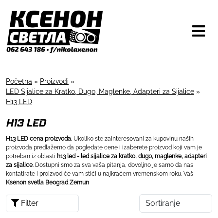
Početna
»
Proizvodi
»
LED Sijalice za Kratko, Dugo, Maglenke, Adapteri za Sijalice
»
H13 LED
H13 LED
H13 LED cena proizvoda.
Ukoliko ste zainteresovani za kupovinu naših
proizvoda predlažemo da pogledate cene i izaberete proizvod koji vam je
potreban iz oblasti
h13 led - led sijalice za kratko, dugo, maglenke, adapteri
za sijalice
. Dostupni smo za sva vaša pitanja, dovoljno je samo da nas
kontatirate i proizvod će vam stići u najkraćem vremenskom roku. Vaš
Ksenon svetla Beograd Zemun
Filter